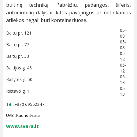
buitinę techniką. Pabrėžiu, padangos, šiferis,
automobilių dalys ir kitos pavojingos ar netinkamos
atliekos negali būti konteineriuose.
05-
Baltų pr. 121
08
05-
Baltų pr. 77
08
05-
Baltų pr. 33
12
05-
Baltijos g. 46
12
05-
Rasytės g. 50
13
05-
Rietavo g. 1
13
Tel.
+370 69552247
UAB „Kauno švara“
www.svara.lt