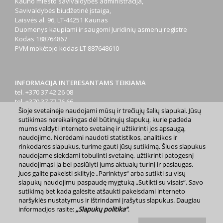
Kauno miesto savivaldybės administracija,
Savivaldybės biudžetinė įstaiga,
Laisvės al. 96, LT-44251 Kaunas
Duomenys kaupiami ir saugomi Juridinių asmenų registre
Kodas
188764867
PVM mokėtojo kodas
LT 887648610
INFORMACIJA INTERESANTAMS TEIKIAMA
tel. +370 37 42 26 08
tel. +370 37 77 76 66
Šioje svetainėje naudojami mūsų ir trečiųjų šalių slapukai. Jūsų
tel. +370 660 07000
sutikimas nereikalingas dėl būtinųjų slapukų, kurie padeda
el. p.
info@kaunas.lt
mums valdyti interneto svetainę ir užtikrinti jos apsaugą,
naudojimo. Norėdami naudoti statistikos, analitikos ir
rinkodaros slapukus, turime gauti jūsų sutikimą. Šiuos slapukus
naudojame siekdami tobulinti svetainę, užtikrinti patogesnį
naudojimąsi ja bei pasiūlyti jums aktualų turinį ir paslaugas.
Juos galite pakeisti skiltyje „Parinktys“ arba sutikti su visų
2023 m. Kauno miesto savivaldybė. Kopijuoti ir platinti
slapukų naudojimu paspaudę mygtuką „Sutikti su visais“. Savo
www.kaunas.lt skelbiamą informaciją be autorių sutikimo draudžiama.
sutikimą bet kada galėsite atšaukti pakeisdami interneto
|
Svetainės žemėlapis »
naršyklės nustatymus ir ištrindami įrašytus slapukus. Daugiau
informacijos rasite:
„Slapukų politika“
.