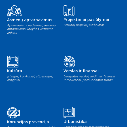
Projektiniai pasiūlymai
Asmenų aptarnavimas
Statinių projektų viešinimas
Aptarnaujami padaliniai, asmenų
aptarnavimo kokybės vertinimo
anketa
Kultūra
Verslas ir finansai
Įstaigos, konkursai, stipendijos,
Lengvatos verslui, leidimai, finansai
renginiai
ir mokesčiai, parduodamas turtas
Urbanistika
Korupcijos prevencija
Teritorijų planavimas ir statyba,