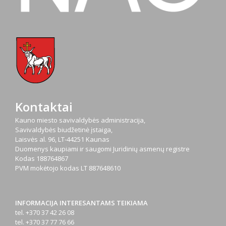
Kontaktai
Kauno miesto savivaldybės administracija,
Savivaldybės biudžetinė įstaiga,
Laisvės al. 96, LT-44251 Kaunas
Duomenys kaupiami ir saugomi Juridinių asmenų registre
Kodas
188764867
PVM mokėtojo kodas
LT 887648610
INFORMACIJA INTERESANTAMS TEIKIAMA
tel. +370 37 42 26 08
tel. +370 37 77 76 66