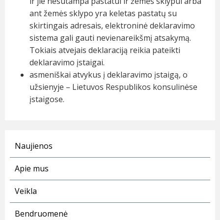
ir jie nesutampa pastatui ir žemės sklypui arba
ant žemės sklypo yra keletas pastatų su
skirtingais adresais, elektroninė deklaravimo
sistema gali gauti nevienareikšmį atsakymą.
Tokiais atvejais deklaraciją reikia pateikti
deklaravimo įstaigai.
asmeniškai atvykus į deklaravimo įstaigą, o
užsienyje – Lietuvos Respublikos konsulinėse
įstaigose.
Naujienos
Apie mus
Veikla
Bendruomenė