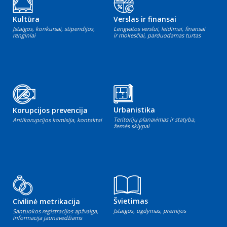
Kultūra
Verslas ir finansai
Įstaigos, konkursai, stipendijos,
Lengvatos verslui, leidimai, finansai
renginiai
ir mokesčiai, parduodamas turtas
Urbanistika
Korupcijos prevencija
Teritorijų planavimas ir statyba,
Antikorupcijos komisija, kontaktai
žemės sklypai
Švietimas
Civilinė metrikacija
Įstaigos, ugdymas, premijos
Santuokos registracijos apžvalga,
informacija jaunavedžiams