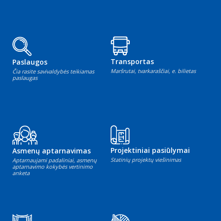
Transportas
Paslaugos
Maršrutai, tvarkaraščiai, e. bilietas
Čia rasite savivaldybės teikiamas
paslaugas
Projektiniai pasiūlymai
Asmenų aptarnavimas
Statinių projektų viešinimas
Aptarnaujami padaliniai, asmenų
aptarnavimo kokybės vertinimo
anketa