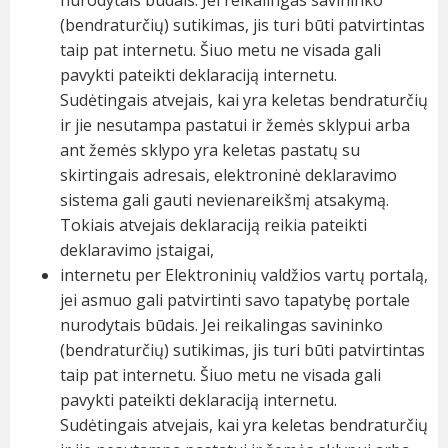
nurodytais būdais. Jei reikalingas savininko
(bendraturčių) sutikimas, jis turi būti patvirtintas
taip pat internetu. Šiuo metu ne visada gali
pavykti pateikti deklaraciją internetu.
Sudėtingais atvejais, kai yra keletas bendraturčių
ir jie nesutampa pastatui ir žemės sklypui arba
ant žemės sklypo yra keletas pastatų su
skirtingais adresais, elektroninė deklaravimo
sistema gali gauti nevienareikšmį atsakymą.
Tokiais atvejais deklaraciją reikia pateikti
deklaravimo įstaigai,
internetu per
Elektroninių valdžios vartų portalą
,
jei asmuo gali patvirtinti savo tapatybę portale
nurodytais būdais. Jei reikalingas savininko
(bendraturčių) sutikimas, jis turi būti patvirtintas
taip pat internetu. Šiuo metu ne visada gali
pavykti pateikti deklaraciją internetu.
Sudėtingais atvejais, kai yra keletas bendraturčių