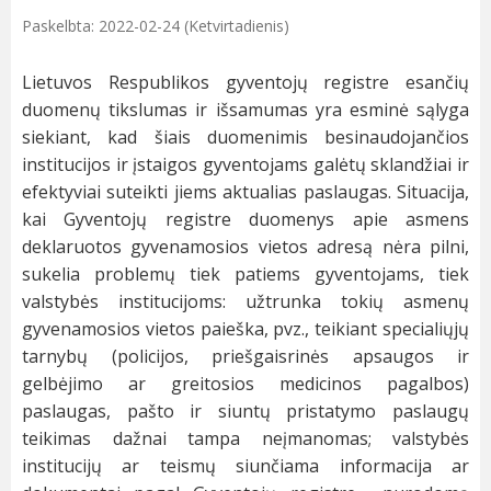
Paskelbta: 2022-02-24 (Ketvirtadienis)
Lietuvos Respublikos gyventojų registre esančių
duomenų tikslumas ir išsamumas yra esminė sąlyga
siekiant, kad šiais duomenimis besinaudojančios
institucijos ir įstaigos gyventojams galėtų sklandžiai
ir
efektyviai suteikti jiems aktualias paslaugas. Situacija,
kai Gyventojų registre duomenys apie asmens
deklaruotos gyvenamosios vietos adresą nėra pilni,
sukelia problemų tiek patiems gyventojams, tiek
valstybės institucijoms: užtrunka tokių asmenų
gyvenamosios vietos paieška, pvz., teikiant specialiųjų
tarnybų (policijos, priešgaisrinės apsaugos ir
gelbėjimo ar greitosios medicinos pagalbos)
paslaugas, pašto ir siuntų pristatymo paslaugų
teikimas dažnai tampa neįmanomas; valstybės
institucijų ar teismų siunčiama informacija ar