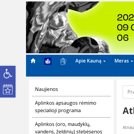
Previous
Apie Kauną
Meras
Open toolbar
Kultūros renginiai
Naujienos
Pr
Aplinkos apsaugos rėmimo
At
specialioji programa
Aplinkos (oro, maudyklų,
Atnau
vandens, želdinių) stebėsenos