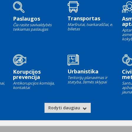
Transportas
Paslaugos
As
apt
Maršrutai, tvarkaraščiai, e.
Čia rasite savivaldybės
bilietas
teikiamas paslaugas
Aptar
asme
kokyb
Urbanistika
Korupcijos
Civi
prevencija
met
Teritorijų planavimas ir
statyba, žemės sklypai
ai,
Antikorupcijos komisija,
Santu
kontaktai
apžva
jauna
Rodyti daugiau