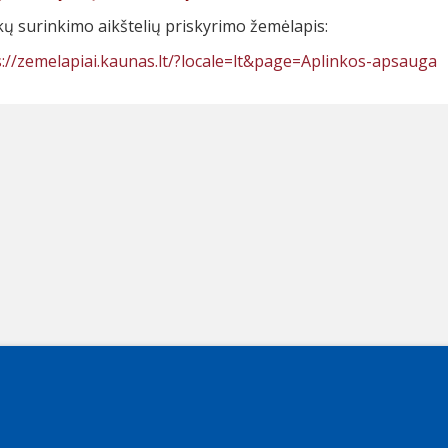
kų surinkimo aikštelių priskyrimo žemėlapis:
s://zemelapiai.kaunas.lt/?locale=lt&page=Aplinkos-apsauga