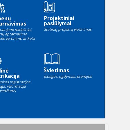
Projektiniai
menų
pasiūlymai
arnavimas
Statinių projektų viešinimas
naujami padaliniai,
nų aptarnavimo
ės vertinimo anketa
Švietimas
linė
rikacija
Įstaigos, ugdymas, premijos
okos registracijos
lga, informacija
vedžiams