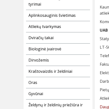
tyrimai
Kaun
atlie
Aplinkosauginis švietimas
Komu
Atliekų tvarkymas
UAB 
Dviračių takai
Staty
LT-5
Biologinė įvairovė
Telef
Dirvožemis
Faksa
Kraštovaizdis ir želdiniai
Elekt
Darbo
Oras
Pietų
Gyvūnai
Atlie
Želdynų ir želdinių priežiūra ir
Daugi