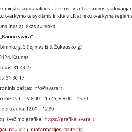
o miesto komunalinės atliekos yra tvarkomos vadovaujan
kų tvarkymo taisyklėmis ir kitais LR atliekų tvarkymą reglame
nalines atliekas surenka:
„Kauno švara”
bininkų g. 3 (įėjimas iš S. Žukausko g.)
0124, Kaunas
onas: 31 43 23
s: 31 30 17
roninis paštas:
info@svara.lt
 laikas: I – IV 8.00 – 16.45, V 8.00 – 15.30
 pertrauka: 12.00 – 12.30
kų išvežimo grafikai:
https://grafikai.svara.lt
au naujienų ir informacijos rasite čia.