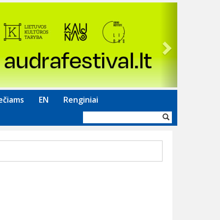
Next
ečiams
EN
Renginiai
Paieškos
forma