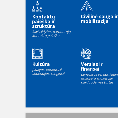
Civilinė sauga ir
Kontaktų
mobilizacija
paieška ir
struktūra
Savivaldybės darbuotojų
kontaktų paieška
Kultūra
Verslas ir
finansai
Įstaigos, konkursai,
stipendijos, renginiai
Lengvatos verslui, leidim
finansai ir mokesčiai,
parduodamas turtas