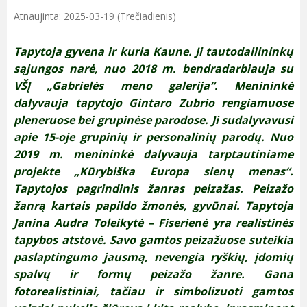
Atnaujinta: 2025-03-19 (Trečiadienis)
Tapytoja gyvena ir kuria Kaune. Ji tautodailininkų
sąjungos narė, nuo 2018 m. bendradarbiauja su
VŠĮ „Gabrielės meno galerija“. Menininkė
dalyvauja tapytojo Gintaro Zubrio rengiamuose
pleneruose bei grupinėse parodose. Ji sudalyvavusi
apie 15-oje grupinių ir personalinių parodų. Nuo
2019 m. menininkė dalyvauja tarptautiniame
projekte „Kūrybiška Europa sienų menas“.
Tapytojos pagrindinis žanras peizažas. Peizažo
žanrą kartais papildo žmonės, gyvūnai. Tapytoja
Janina Audra Toleikytė – Fiserienė yra realistinės
tapybos atstovė. Savo gamtos peizažuose suteikia
paslaptingumo jausmą, nevengia ryškių, įdomių
spalvų ir formų peizažo žanre. Gana
fotorealistiniai, tačiau ir simbolizuoti gamtos