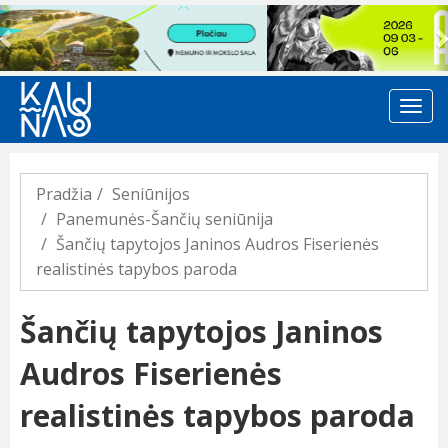
Previous
Pradžia
Seniūnijos
Panemunės-Šančių seniūnija
Šančių tapytojos Janinos Audros Fiserienės
realistinės tapybos paroda
Šančių tapytojos Janinos
Audros Fiserienės
realistinės tapybos paroda