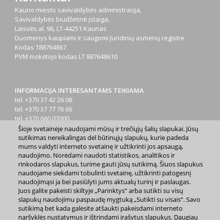
Kauno miesto savivaldybės administracija,
Savivaldybės biudžetinė įstaiga,
Laisvės al. 96, LT-44251 Kaunas
Duomenys kaupiami ir saugomi Juridinių asmenų registre
Kodas
188764867
PVM mokėtojo kodas
LT 887648610
INFORMACIJA INTERESANTAMS TEIKIAMA
tel. +370 37 42 26 08
tel. +370 37 77 76 66
tel. +370 660 07000
el. p.
info@kaunas.lt
Šioje svetainėje naudojami mūsų ir trečiųjų šalių slapukai. Jūsų
sutikimas nereikalingas dėl būtinųjų slapukų, kurie padeda
mums valdyti interneto svetainę ir užtikrinti jos apsaugą,
naudojimo. Norėdami naudoti statistikos, analitikos ir
rinkodaros slapukus, turime gauti jūsų sutikimą. Šiuos slapukus
naudojame siekdami tobulinti svetainę, užtikrinti patogesnį
naudojimąsi ja bei pasiūlyti jums aktualų turinį ir paslaugas.
2023 m. Kauno miesto savivaldybė. Kopijuoti ir platinti
Juos galite pakeisti skiltyje „Parinktys“ arba sutikti su visų
www.kaunas.lt skelbiamą informaciją be autorių sutikimo draudžiama.
slapukų naudojimu paspaudę mygtuką „Sutikti su visais“. Savo
|
Svetainės žemėlapis »
sutikimą bet kada galėsite atšaukti pakeisdami interneto
naršyklės nustatymus ir ištrindami įrašytus slapukus. Daugiau