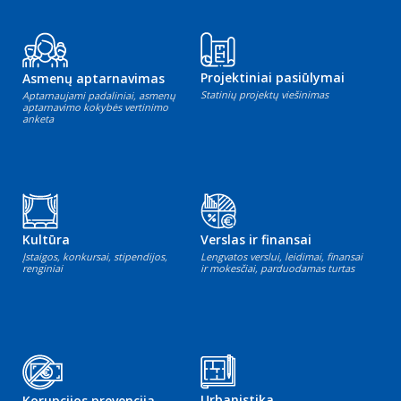
Projektiniai pasiūlymai
Asmenų aptarnavimas
Statinių projektų viešinimas
Aptarnaujami padaliniai, asmenų
aptarnavimo kokybės vertinimo
anketa
Kultūra
Verslas ir finansai
Įstaigos, konkursai, stipendijos,
Lengvatos verslui, leidimai, finansai
renginiai
ir mokesčiai, parduodamas turtas
Urbanistika
Korupcijos prevencija