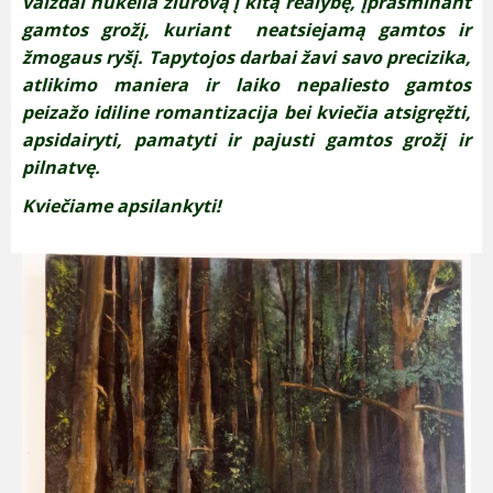
vaizdai nukelia žiūrovą į kitą realybę, įprasminant
gamtos grožį, kuriant neatsiejamą gamtos ir
žmogaus ryšį. Tapytojos darbai žavi savo precizika,
atlikimo maniera ir laiko nepaliesto gamtos
peizažo idiline romantizacija bei kviečia atsigręžti,
apsidairyti, pamatyti ir pajusti gamtos grožį ir
pilnatvę.
Kviečiame apsilankyti!