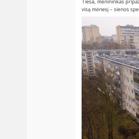
Tiesa, menininkas pripažį
visą mėnesį – sienos spec