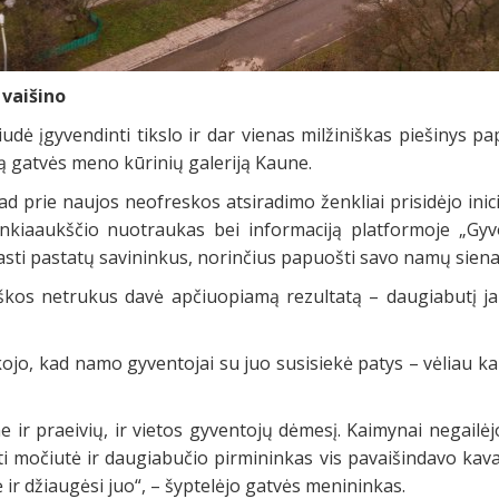
 vaišino
liudė įgyvendinti tikslo ir dar vienas milžiniškas piešinys p
ą gatvės meno kūrinių galeriją Kaune.
ad prie naujos neofreskos atsiradimo ženkliai prisidėjo ini
nkiaaukščio nuotraukas bei informaciją platformoje „Gyvo
sti pastatų savininkus, norinčius papuošti savo namų siena
škos netrukus davė apčiuopiamą rezultatą – daugiabutį j
kojo, kad namo gyventojai su juo susisiekė patys – vėliau kar
e ir praeivių, ir vietos gyventojų dėmesį. Kaimynai negailė
i močiutė ir daugiabučio pirmininkas vis pavaišindavo kav
 ir džiaugėsi juo“, – šyptelėjo gatvės menininkas.