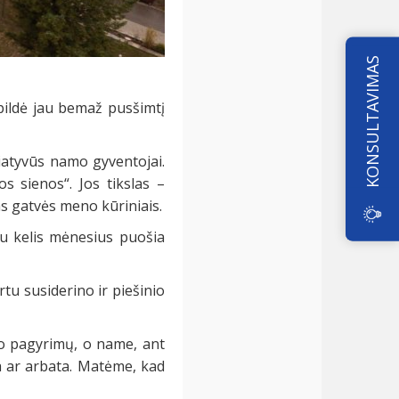
KONSULTAVIMAS
apildė jau bemaž pusšimtį
ciatyvūs namo gyventojai.
s sienos“. Jos tikslas –
s gatvės meno kūriniais.
au kelis mėnesius puošia
tu susiderino ir piešinio
jo pagyrimų, o name, ant
a ar arbata. Matėme, kad