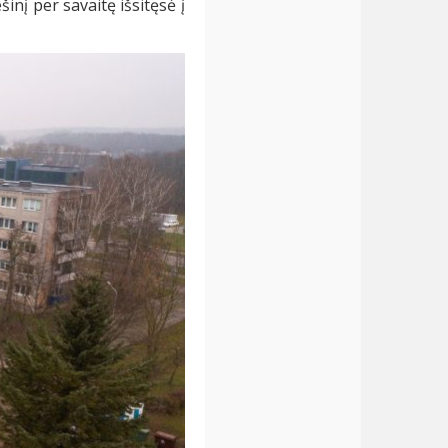
inį per savaitę išsitęsė į