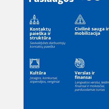
Civilinė sauga ir
Kontaktų
mobilizacija
paieška ir
struktūra
Savivaldybės darbuotojų
kontaktų paieška
Kultūra
Verslas ir
finansai
Įstaigos, konkursai,
stipendijos, renginiai
Lengvatos verslui, leidim
finansai ir mokesčiai,
parduodamas turtas