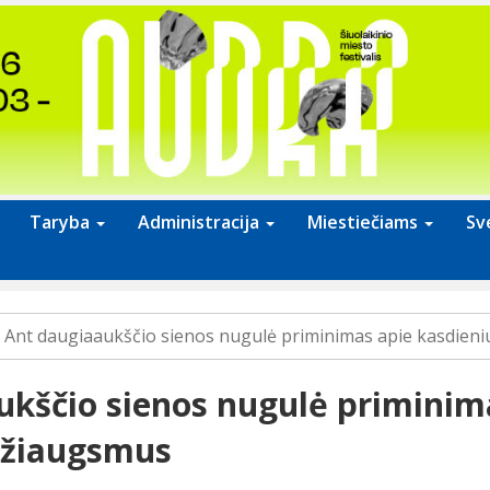
Taryba
Administracija
Miestiečiams
Sv
Ant daugiaaukščio sienos nugulė priminimas apie kasdien
ukščio sienos nugulė priminim
džiaugsmus