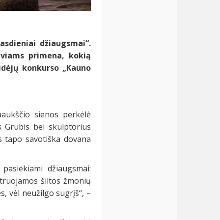
asdieniai džiaugsmai“.
iviams primena, kokią
 idėjų konkurso „Kauno
aukščio sienos perkėlė
s Grubis bei skulptorius
s tapo savotiška dovana
 pasiekiami džiaugsmai:
ustruojamos šiltos žmonių
, vėl neužilgo sugrįš“, –