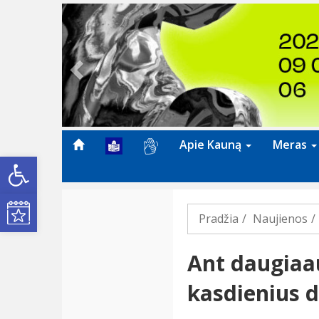
Previous
Apie Kauną
Meras
Open toolbar
Kultūros renginiai
Pradžia
Naujienos
Ant daugiaa
kasdienius 