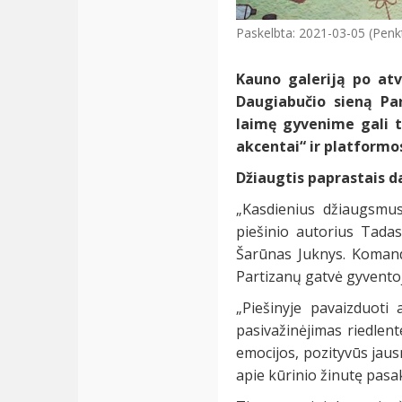
Paskelbta: 2021-03-05 (Penk
Kauno galeriją po atv
Daugiabučio sieną Pa
laimę gyvenime gali t
akcentai“ ir platformo
Džiaugtis paprastais d
„Kasdienius džiaugsmu
piešinio autorius Tadas
Šarūnas Juknys. Komand
Partizanų gatvė gyvento
„Piešinyje pavaizduoti
pasivažinėjimas riedlent
emocijos, pozityvūs jaus
apie kūrinio žinutę pasak