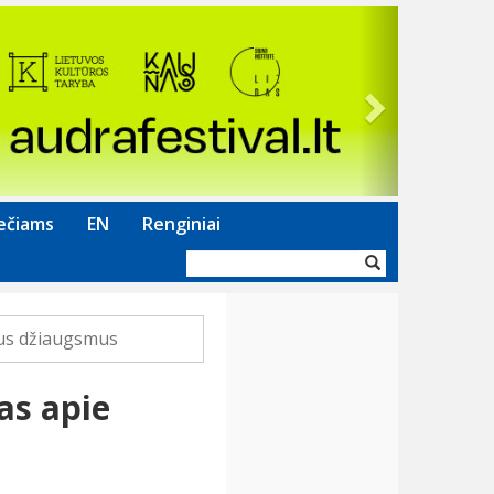
Next
ečiams
EN
Renginiai
Paieškos
forma
ius džiaugsmus
as apie