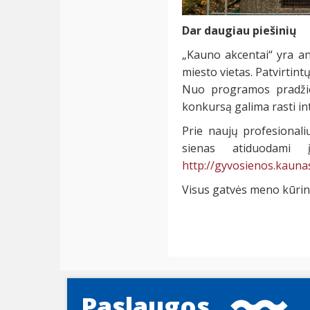
Dar daugiau piešinių
„Kauno akcentai“ yra ana
miesto vietas. Patvirtin
Nuo programos pradžios
konkursą galima rasti in
Prie naujų profesionali
sienas atiduodami 
http://gyvosienos.kaunas
Visus gatvės meno kūrini
Paslaugos