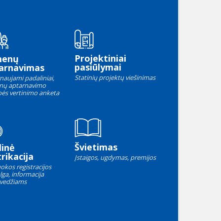
Projektiniai
menų
pasiūlymai
arnavimas
Statinių projektų viešinimas
naujami padaliniai,
nų aptarnavimo
ės vertinimo anketa
Švietimas
linė
rikacija
Įstaigos, ugdymas, premijos
okos registracijos
lga, informacija
vedžiams