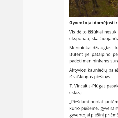
Gyventojai domėjosi ir
Vis dėlto iššūkiai nesuk
eksponatų skaičiuojanči
Menininkai džiaugiasi, k
Būtent jie patalpino pe
padėti menininkams sura
Aktyvios kauniečių paie
išraiškingas piešinys.
T. Vincaitis-Plūgas pasa
eskizą.
„Piešdami nuolat jautėm
kurio piešėme, gyvenant
gyventojai piešinį priėmė