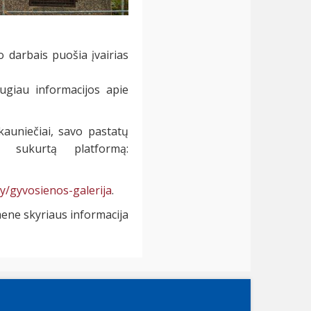
o darbais puošia įvairias
ugiau informacijos apie
kauniečiai, savo pastatų
 sukurtą platformą:
.ly/gyvosienos-galerija
.
ene skyriaus informacija