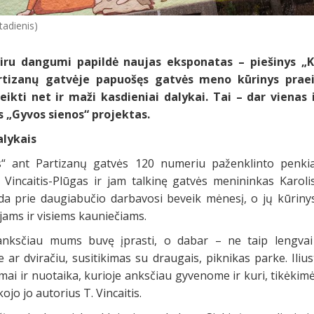
tadienis)
iru dangumi papildė naujas eksponatas – piešinys „K
rtizanų gatvėje papuošęs gatvės meno kūrinys prae
eikti net ir maži kasdieniai dalykai. Tai – dar vienas
s „Gyvos sienos“ projektas.
alykais
s“ ant Partizanų gatvės 120 numeriu paženklinto penkia
 Vincaitis-Plūgas ir jam talkinę gatvės menininkas Karoli
a prie daugiabučio darbavosi beveik mėnesį, o jų kūriny
jams ir visiems kauniečiams.
 anksčiau mums buvę įprasti, o dabar – ne taip lengvai
e ar dviračiu, susitikimas su draugais, piknikas parke. Ili
mai ir nuotaika, kurioje anksčiau gyvenome ir kuri, tikėkimės
ojo jo autorius T. Vincaitis.