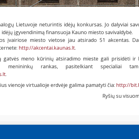
logų Lietuvoje neturintis idėjų konkursas. Jo dalyviai sav
tų idėjų įgyvendinimą finansuoja Kauno miesto savivaldybė.
 įvairiose miesto vietose jau atsirado 51 akcentas. Da
ternete:
http://akcentai.kaunas.lt
.
ų gatvės meno kūrinių atsiradimo mieste gali prisidėti ir 
į menininkų rankas, pasitelkiant specialiai tam
.lt
.
us vienoje virtualioje erdvėje galima pamatyti čia:
http://bit
Ryšių su visuom