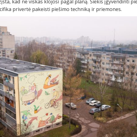
sta, kad ne viskas klojosi pagal planą. Siekis įgyvendinti pieš
ifika privertė pakeisti piešimo techniką ir priemones.