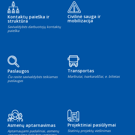
Civilinė sauga ir
Kontaktų paieška ir
mobilizacija
struktūra
Savivaldybės darbuotojų kontaktų
paieška
Transportas
Paslaugos
Maršrutai, tvarkaraščiai, e. bilietas
Čia rasite savivaldybės teikiamas
paslaugas
Projektiniai pasiūlymai
Asmenų aptarnavimas
Statinių projektų viešinimas
Aptarnaujami padaliniai, asmenų
aptarnavimo kokybės vertinimo