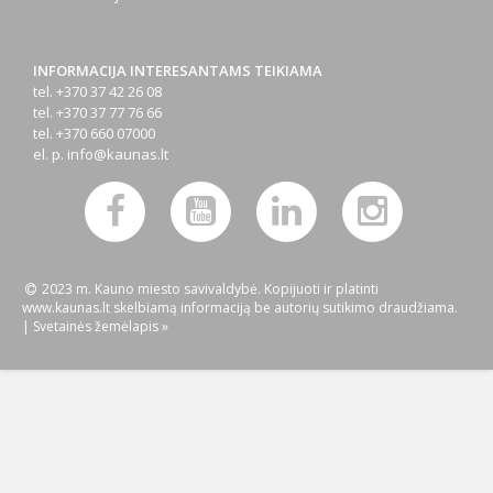
INFORMACIJA INTERESANTAMS TEIKIAMA
tel. +370 37 42 26 08
tel. +370 37 77 76 66
tel. +370 660 07000
el. p.
info@kaunas.lt
2023 m. Kauno miesto savivaldybė. Kopijuoti ir platinti
www.kaunas.lt skelbiamą informaciją be autorių sutikimo draudžiama.
|
Svetainės žemėlapis »