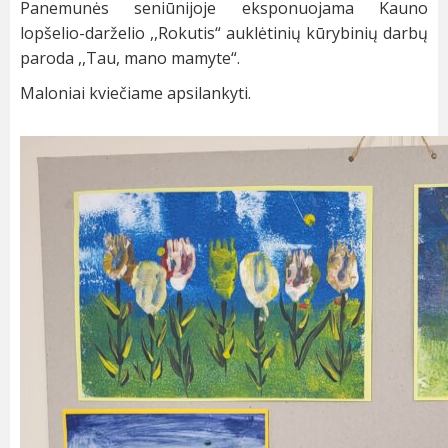
Panemunės seniūnijoje eksponuojama Kauno
lopšelio-darželio ,,Rokutis“ auklėtinių kūrybinių darbų
paroda ,,Tau, mano mamyte“.
Maloniai kviečiame apsilankyti.