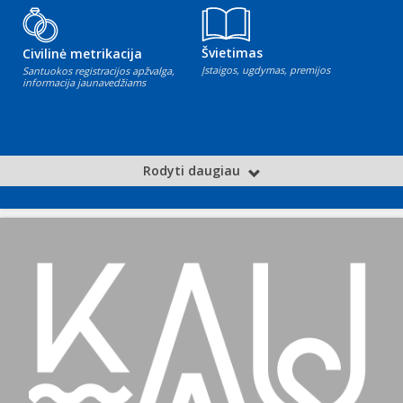
Švietimas
Civilinė metrikacija
Įstaigos, ugdymas, premijos
Santuokos registracijos apžvalga,
informacija jaunavedžiams
Rodyti daugiau