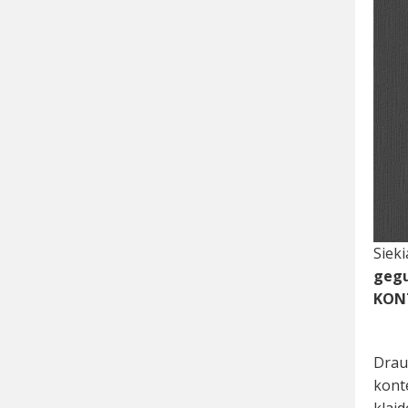
Siek
gegu
KONT
Dra
kont
klaid