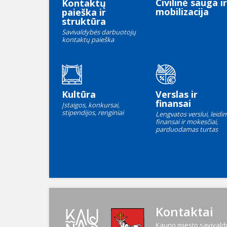
Civilinė sauga ir
Kontaktų
mobilizacija
paieška ir
struktūra
Savivaldybės darbuotojų
kontaktų paieška
Kultūra
Verslas ir
finansai
Įstaigos, konkursai,
stipendijos, renginiai
Lengvatos verslui, leidim
finansai ir mokesčiai,
parduodamas turtas
Kontaktai
Kauno miesto savivaldy