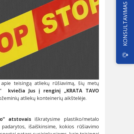
KONSULTAVIMAS
s apie teisingą atliekų rūšiavimą, šių metų
kas“
kviečia Jus į renginį „KRATA TAVO
ožeminių atliekų konteinerių aikštelėje.
ko“ atstovai
s
iškratysime plastiko/metalo
o padarytos, išaiškinsime, kokios rūšiavimo
spertai patars susirinkusiems, kaip teisingai