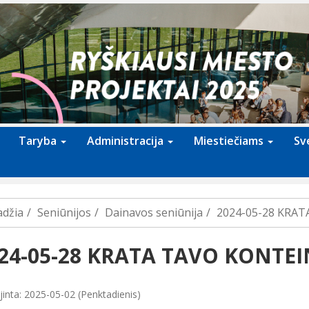
Taryba
Administracija
Miestiečiams
Sv
adžia
Seniūnijos
Dainavos seniūnija
2024-05-28 KRA
24-05-28 KRATA TAVO KONTEI
jinta: 2025-05-02 (Penktadienis)