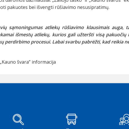
oti pakuotes bei išvengti rūšiavimo nesusipratimų.
uvių sąmoningumas atliekų rūšiavimo klausimais auga, t
kamai išmestų atliekų, kurios gali užteršti visą pakuočių k
kų perdirbimo procesui. Labai svarbu pabrėžti, kad reikia ne ti
„Kauno švara” informacija