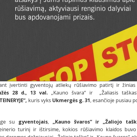
iant įvertinti gyventojų atliekų rūšiavimo patirtį ir žinia
žės
2
8
d., 1
3
val.
„Kauno švara“ ir
„Žaliasis taš
EINERYJE“,
kuris vyks
Ukmergės g. 31
, esančioje pusiau p
uge su
gyventojais
,
„
Kauno švaros
“ ir „Žaliojo taš
einerio turinį ir ištirsime, kokios rūšiavimo klaidos buv
os daromos dažniausiai. „Žaliojo taško“ ir „Kauno švaros“ ek