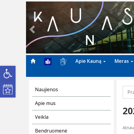
Previous
Apie Kauną
Meras
Open toolbar
Kultūros renginiai
Naujienos
Pr
Apie mus
20
Veikla
Atnau
Bendruomenė