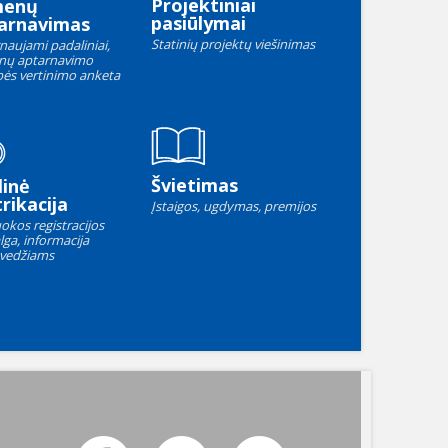
Projektiniai
menų
pasiūlymai
arnavimas
Statinių projektų viešinimas
naujami padaliniai,
nų aptarnavimo
ės vertinimo anketa
Švietimas
linė
rikacija
Įstaigos, ugdymas, premijos
okos registracijos
lga, informacija
vedžiams