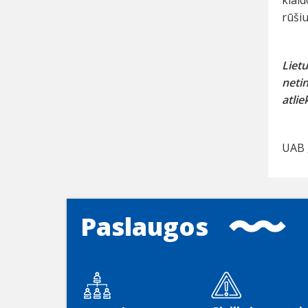
rūšiu
Liet
netin
atlie
UAB 
Paslaugos