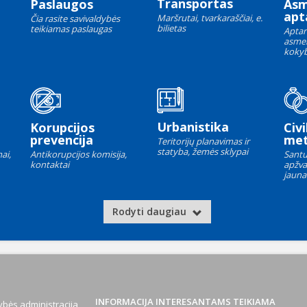
Transportas
Paslaugos
As
apt
Maršrutai, tvarkaraščiai, e.
Čia rasite savivaldybės
bilietas
teikiamas paslaugas
Aptar
asme
kokyb
Urbanistika
Korupcijos
Civi
prevencija
met
Teritorijų planavimas ir
statyba, žemės sklypai
ai,
Antikorupcijos komisija,
Santu
kontaktai
apžva
jauna
Rodyti daugiau
INFORMACIJA INTERESANTAMS TEIKIAMA
bės administracija,