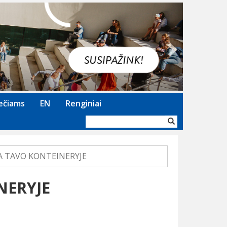
Next
ečiams
EN
Renginiai
Paieškos
forma
TA TAVO KONTEINERYJE
NERYJE