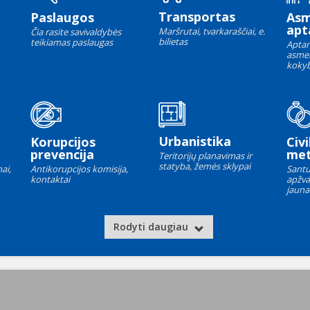
Transportas
Paslaugos
As
apt
Maršrutai, tvarkaraščiai, e.
Čia rasite savivaldybės
bilietas
teikiamas paslaugas
Aptar
asme
kokyb
Urbanistika
Korupcijos
Civi
prevencija
met
Teritorijų planavimas ir
statyba, žemės sklypai
ai,
Antikorupcijos komisija,
Santu
kontaktai
apžva
jauna
Rodyti daugiau