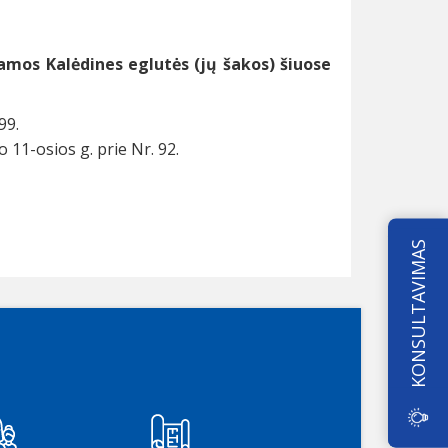
mos Kalėdines eglutės (jų šakos) šiuose
99.
11-osios g. prie Nr. 92.
KONSULTAVIMAS