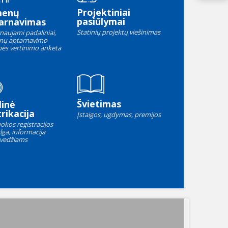
Projektiniai
menų
pasiūlymai
arnavimas
Statinių projektų viešinimas
naujami padaliniai,
nų aptarnavimo
ės vertinimo anketa
Švietimas
linė
rikacija
Įstaigos, ugdymas, premijos
okos registracijos
lga, informacija
vedžiams