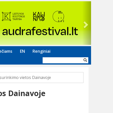
Next
ečiams
EN
Renginiai
Paieškos
forma
 surinkimo vietos Dainavoje
tos Dainavoje