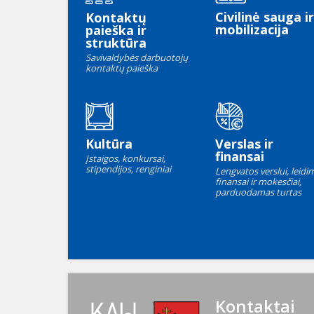
Civilinė sauga ir
Kontaktų
mobilizacija
paieška ir
struktūra
Savivaldybės darbuotojų
kontaktų paieška
Kultūra
Verslas ir
finansai
Įstaigos, konkursai,
stipendijos, renginiai
Lengvatos verslui, leidim
finansai ir mokesčiai,
parduodamas turtas
Kontaktai