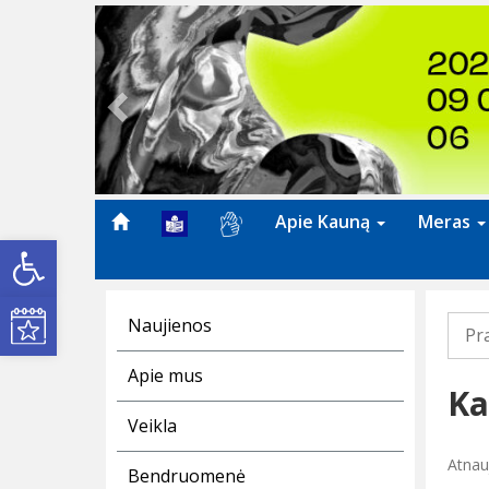
Previous
Apie Kauną
Meras
Open toolbar
Kultūros renginiai
Naujienos
Pr
Apie mus
Ka
Veikla
Atnau
Bendruomenė