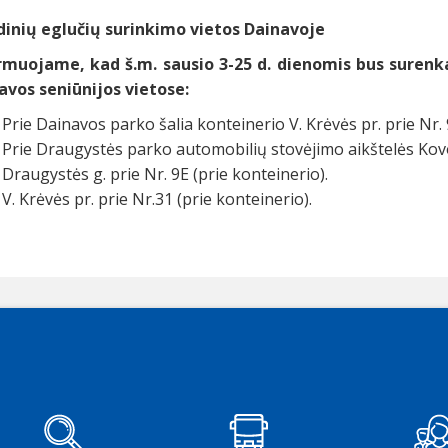
dinių eglučių surinkimo vietos Dainavoje
rmuojame, kad š.m. sausio 3-25 d.
dienomis bus surenka
avos seniūnijos vietose:
Prie Dainavos parko šalia konteinerio V. Krėvės pr. prie Nr. 
Prie Draugystės parko automobilių stovėjimo aikštelės Kovo 
Draugystės g. prie Nr. 9E (prie konteinerio).
V. Krėvės pr. prie Nr.31 (prie konteinerio).