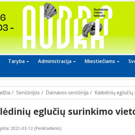
Taryba
Administracija
Miestiečiams
Sv
adžia
Seniūnijos
Dainavos seniūnija
Kalėdinių eglučių
lėdinių eglučių surinkimo vie
jinta: 2021-03-12 (Penktadienis)