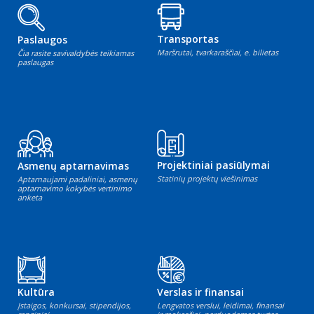
Transportas
Paslaugos
Maršrutai, tvarkaraščiai, e. bilietas
Čia rasite savivaldybės teikiamas
paslaugas
Projektiniai pasiūlymai
Asmenų aptarnavimas
Statinių projektų viešinimas
Aptarnaujami padaliniai, asmenų
aptarnavimo kokybės vertinimo
anketa
Kultūra
Verslas ir finansai
Įstaigos, konkursai, stipendijos,
Lengvatos verslui, leidimai, finansai