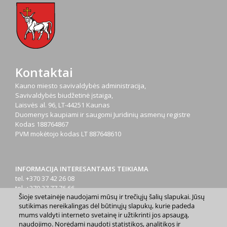
Kontaktai
Kauno miesto savivaldybės administracija,
Savivaldybės biudžetinė įstaiga,
Laisvės al. 96, LT-44251 Kaunas
Duomenys kaupiami ir saugomi Juridinių asmenų registre
Kodas
188764867
PVM mokėtojo kodas
LT 887648610
INFORMACIJA INTERESANTAMS TEIKIAMA
tel. +370 37 42 26 08
tel. +370 37 77 76 66
Šioje svetainėje naudojami mūsų ir trečiųjų šalių slapukai. Jūsų
tel. +370 660 07000
sutikimas nereikalingas dėl būtinųjų slapukų, kurie padeda
el. p.
info@kaunas.lt
mums valdyti interneto svetainę ir užtikrinti jos apsaugą,
naudojimo. Norėdami naudoti statistikos, analitikos ir