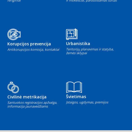
renginiai
ir mokesčiai, parduodamas turtas
Urbanistika
Korupcijos prevencija
Teritorijų planavimas ir statyba,
Antikorupcijos komisija, kontaktai
žemės sklypai
Švietimas
Civilinė metrikacija
Įstaigos, ugdymas, premijos
Santuokos registracijos apžvalga,
informacija jaunavedžiams