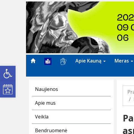
Previous
Apie Kauną
Meras
Open toolbar
Kultūros renginiai
Naujienos
Pr
Apie mus
Pa
Veikla
as
Bendruomenė