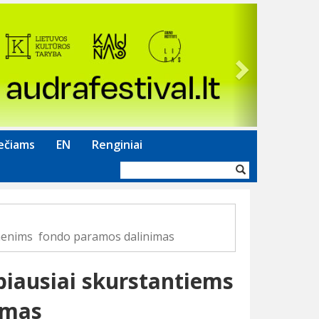
Next
ečiams
EN
Renginiai
Paieškos
forma
menims fondo paramos dalinimas
iausiai skurstantiems
imas