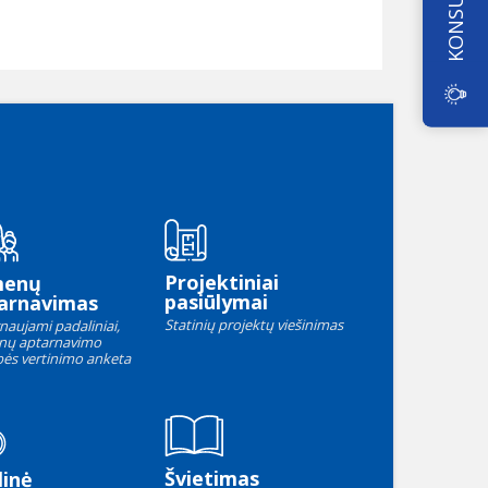
Projektiniai
menų
pasiūlymai
arnavimas
Statinių projektų viešinimas
naujami padaliniai,
nų aptarnavimo
ės vertinimo anketa
Švietimas
linė