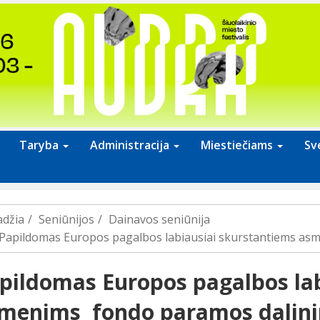
Taryba
Administracija
Miestiečiams
Sv
adžia
Seniūnijos
Dainavos seniūnija
Papildomas Europos pagalbos labiausiai skurstantiems as
pildomas Europos pagalbos lab
menims fondo paramos dalin