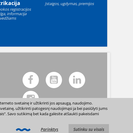
rikacija
Įstaigos, ugdymas, premijos
okos registracijos
lga, informacija
vedžiams
terneto svetainę ir užtikrinti jos apsaugą, naudojimo.
etainę, užtikrinti patogesnį naudojimąsi ja bei pasiūlyti jums
sais“. Savo sutikimą bet kada galėsite atšaukti pakeisdami
ių sutikimo draudžiama. |
Svetainės žemėlapis »
Parinktys
Sutinku su visais