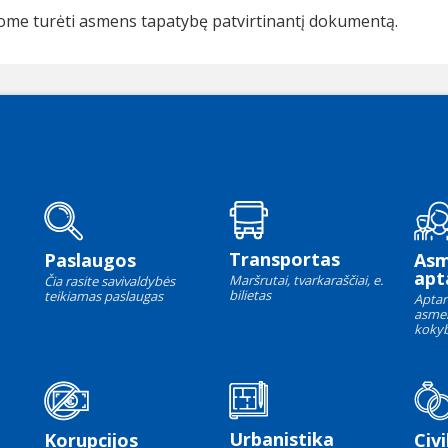
ome turėti asmens tapatybę patvirtinantį dokumentą.
Transportas
Paslaugos
As
apt
Maršrutai, tvarkaraščiai, e.
Čia rasite savivaldybės
bilietas
teikiamas paslaugas
Aptar
asme
kokyb
Urbanistika
Korupcijos
Civi