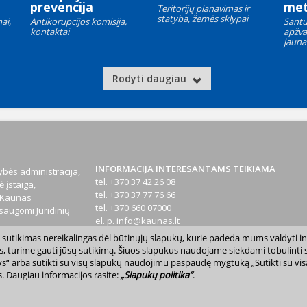
prevencija
met
Teritorijų planavimas ir
statyba, žemės sklypai
ai,
Antikorupcijos komisija,
Santu
kontaktai
apžva
jauna
Rodyti daugiau
INFORMACIJA INTERESANTAMS TEIKIAMA
bės administracija,
tel. +370 37 42 26 08
 įstaiga,
tel. +370 37 77 76 66
1 Kaunas
tel. +370 660 07000
augomi Juridinių
el. p.
info@kaunas.lt
sų sutikimas nereikalingas dėl būtinųjų slapukų, kurie padeda mums valdyti in
T 887648610
s, turime gauti jūsų sutikimą. Šiuos slapukus naudojame siekdami tobulinti sv
inktys“ arba sutikti su visų slapukų naudojimu paspaudę mygtuką „Sutikti su vi
. Daugiau informacijos rasite:
„Slapukų politika“
.
avivaldybė. Kopijuoti ir platinti www.kaunas.lt skelbiamą informaciją be autor