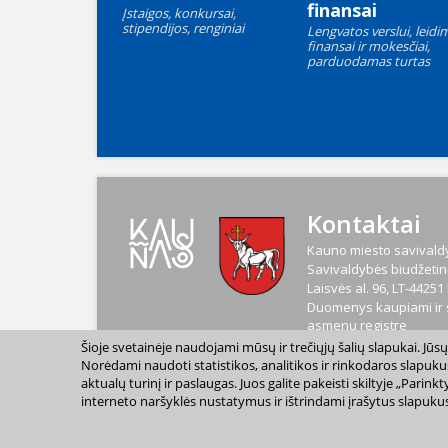
finansai
Įstaigos, konkursai,
stipendijos, renginiai
Lengvatos verslui, leidim
finansai ir mokesčiai,
parduodamas turtas
Kontaktai
Kauno miesto savivaldy
Savivaldybės biudžetinė
Laisvės al. 96, LT-4425
Duomenys kaupiami ir s
asmenų registre
Kodas
188764867
Šioje svetainėje naudojami mūsų ir trečiųjų šalių slapukai. Jū
PVM mokėtojo kodas
L
Norėdami naudoti statistikos, analitikos ir rinkodaros slapuku
aktualų turinį ir paslaugas. Juos galite pakeisti skiltyje „Par
interneto naršyklės nustatymus ir ištrindami įrašytus slapukus
2023 m. Kauno miesto s