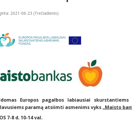
inta: 2021-06-23 (Trečiadienis)
ldomas Europos pagalbos labiausiai skurstantie
lavusiems paramą atsiimti asmenims vyks
„Maisto bank
OS 7-8 d. 10-14 val.