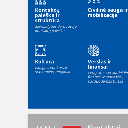
Civilinė sauga ir
Kontaktų
mobilizacija
paieška ir
struktūra
Savivaldybės darbuotojų
kontaktų paieška
Kultūra
Verslas ir
finansai
Įstaigos, konkursai,
stipendijos, renginiai
Lengvatos verslui, leidim
finansai ir mokesčiai,
parduodamas turtas
Kontaktai