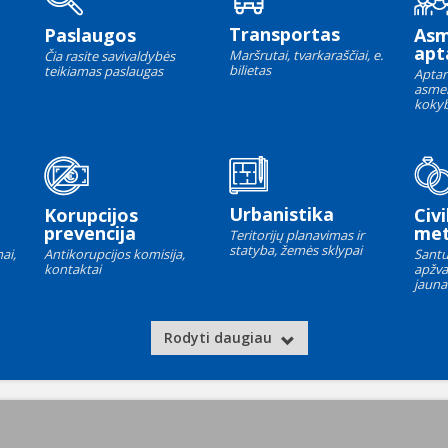
Transportas
Paslaugos
As
apt
Maršrutai, tvarkaraščiai, e.
Čia rasite savivaldybės
bilietas
teikiamas paslaugas
Aptar
asme
kokyb
Urbanistika
Korupcijos
Civi
prevencija
met
Teritorijų planavimas ir
statyba, žemės sklypai
ai,
Antikorupcijos komisija,
Santu
kontaktai
apžva
jauna
Rodyti daugiau