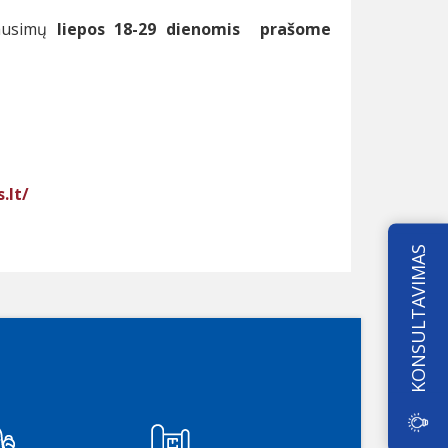
lausimų
liepos 18-29 dienomis prašome
.lt/
KONSULTAVIMAS