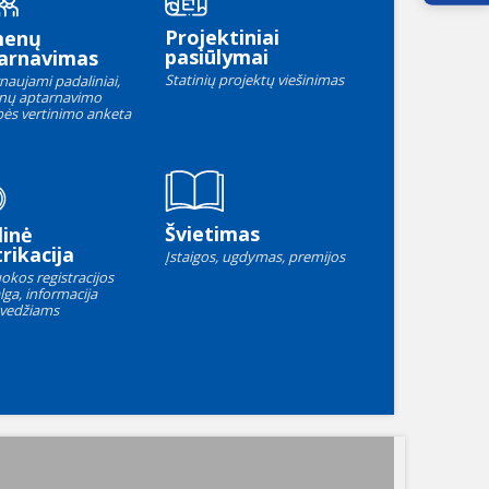
Projektiniai
menų
pasiūlymai
arnavimas
Statinių projektų viešinimas
naujami padaliniai,
nų aptarnavimo
ės vertinimo anketa
Švietimas
linė
rikacija
Įstaigos, ugdymas, premijos
okos registracijos
lga, informacija
vedžiams