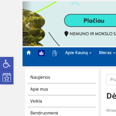
Previous
Apie Kauną
Meras
Open toolbar
Kultūros renginiai
Naujienos
Pr
Apie mus
Dė
Veikla
Atnauj
Bendruomenė