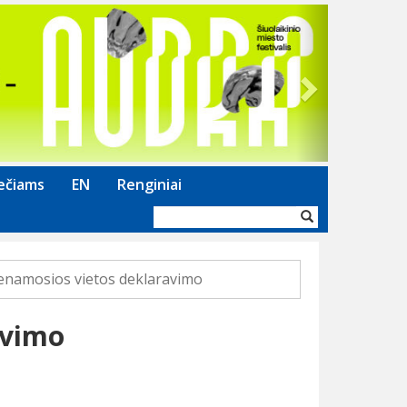
Next
ečiams
EN
Renginiai
Paieškos
forma
enamosios vietos deklaravimo
avimo