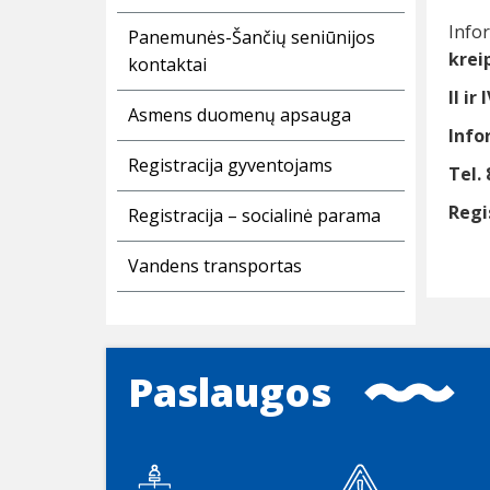
Info
Panemunės-Šančių seniūnijos
kreip
kontaktai
II ir
Asmens duomenų apsauga
Info
Registracija gyventojams
Tel. 
Regi
Registracija – socialinė parama
Vandens transportas
Paslaugos