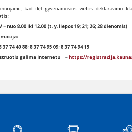
rmuojame, kad dėl gyvenamosios vietos deklaravimo k
tis:
 IV – nuo 8.00 iki 12.00 (t. y. liepos 19; 21; 26; 28 dienomis)
rmacija:
8 37 74 40 88; 8 37 74 95 09; 8 37 74 94 15
struotis galima internetu –
https://registracija.kaunas