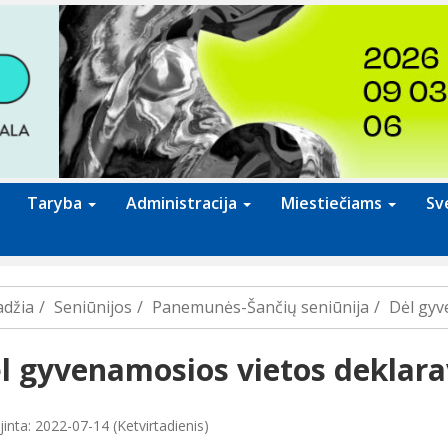
Taryba
Administracija
Miestiečiams
Sv
adžia
Seniūnijos
Panemunės-Šančių seniūnija
Dėl gyv
l gyvenamosios vietos deklar
inta: 2022-07-14 (Ketvirtadienis)