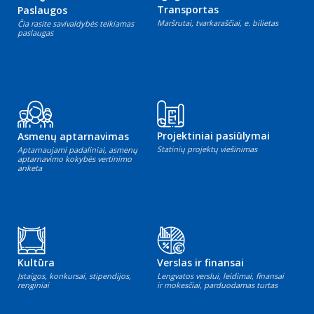
Transportas
Paslaugos
Maršrutai, tvarkaraščiai, e. bilietas
Čia rasite savivaldybės teikiamas
paslaugas
Projektiniai pasiūlymai
Asmenų aptarnavimas
Statinių projektų viešinimas
Aptarnaujami padaliniai, asmenų
aptarnavimo kokybės vertinimo
anketa
Kultūra
Verslas ir finansai
Įstaigos, konkursai, stipendijos,
Lengvatos verslui, leidimai, finansai
renginiai
ir mokesčiai, parduodamas turtas