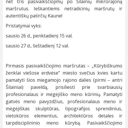
net tris pasivaikščiojimų po Šilainių mikrorajoną
maršrutus. Ieškantiems netradicinių maršrutų ir
autentiškų patirčių Kaune!
Pristatymai vyks:
sausio 26 d., penktadienį 15 val.
sausio 27 d., šeštadienį 12 val.
Pirmasis pasivaikščiojimo maršrutas – „Kūrybiškumo
ženklai viešose erdvėse” miesto svečius kvies kartu
pamatyti šios miegamojo rajono dalies (pirmi – antri
Šilainiai) paveldą, prisiliesti prie svarbiausių
profesionalaus ir mėgėjiško meno kūrinių. Pamatyti
gatvės meno pavyzdžius, profesionalaus meno ir
mėgėjiškas skulptūras, tipografijos sprendinius,
vietokūros elementus, architektūros detales ir
tarpdisciplininio meno kūrybą. Pasivaikščiojimo