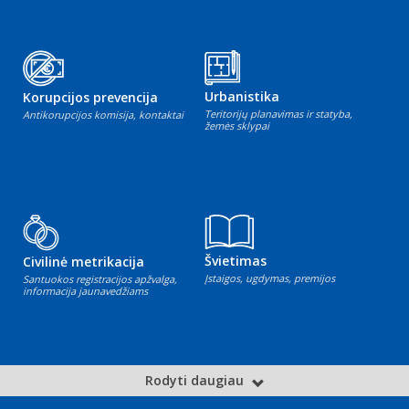
Urbanistika
Korupcijos prevencija
Teritorijų planavimas ir statyba,
Antikorupcijos komisija, kontaktai
žemės sklypai
Švietimas
Civilinė metrikacija
Įstaigos, ugdymas, premijos
Santuokos registracijos apžvalga,
informacija jaunavedžiams
Rodyti daugiau