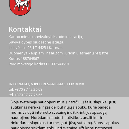
Kontaktai
Kauno miesto savivaldybės administracija,
Savivaldybės biudžetinė įstaiga,
Laisvės al. 96, LT-44251 Kaunas
Duomenys kaupiami ir saugomi Juridinių asmenų registre
Kodas
188764867
PVM mokėtojo kodas
LT 887648610
INFORMACIJA INTERESANTAMS TEIKIAMA
tel. +370 37 42 26 08
tel. +370 37 77 76 66
tel. +370 660 07000
Šioje svetainėje naudojami mūsų ir trečiųjų šalių slapukai. Jūsų
el. p.
info@kaunas.lt
sutikimas nereikalingas dėl būtinųjų slapukų, kurie padeda
mums valdyti interneto svetainę ir užtikrinti jos apsaugą,
naudojimo. Norėdami naudoti statistikos, analitikos ir
rinkodaros slapukus, turime gauti jūsų sutikimą. Šiuos slapukus
naudojame siekdami tobulinti svetainę, užtikrinti patogesnį