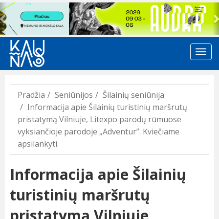
Previous
Pradžia
Seniūnijos
Šilainių seniūnija
Informacija apie Šilainių turistinių maršrutų
pristatymą Vilniuje, Litexpo parodų rūmuose
vyksiančioje parodoje „Adventur”. Kviečiame
apsilankyti.
Informacija apie Šilainių
turistinių maršrutų
pristatymą Vilniuje,