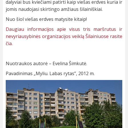
dalyviai bus kviečiami patirti kaip viešas erdves kuria ir
jomis naudojasi skirtingo amžiaus šilainiškiai.
Nuo šiol viešas erdves matysite kitaip!
Daugiau informacijos apie visus tris maršrutus ir
nevyriausybinės organizacijos veiklą Šilainiuose rasite
čia.
Nuotraukos autorė – Evelina Šimkutė.
Pavadinimas „Myliu. Labas rytas”, 2012 m.