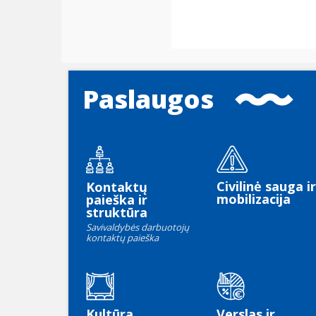
Paslaugos
Civilinė sauga ir
Kontaktų
mobilizacija
paieška ir
struktūra
Savivaldybės darbuotojų
kontaktų paieška
Kultūra
Verslas ir