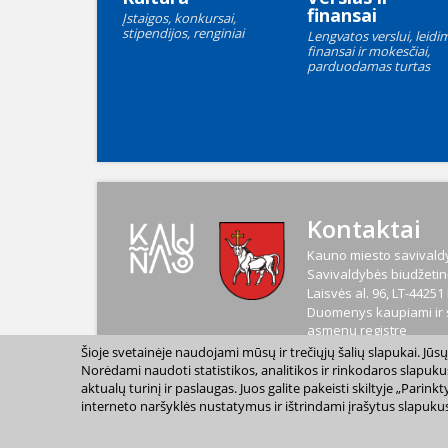
finansai
Įstaigos, konkursai,
stipendijos, renginiai
Lengvatos verslui, leidim
finansai ir mokesčiai,
parduodamas turtas
Kontaktai
Kauno miesto savivaldy
Savivaldybės biudžetinė
Laisvės al. 96, LT-4425
Duomenys kaupiami ir s
asmenų registre
Kodas
188764867
Šioje svetainėje naudojami mūsų ir trečiųjų šalių slapukai. Jū
PVM mokėtojo kodas
L
Norėdami naudoti statistikos, analitikos ir rinkodaros slapuku
aktualų turinį ir paslaugas. Juos galite pakeisti skiltyje „Par
interneto naršyklės nustatymus ir ištrindami įrašytus slapukus
2023 m. Kauno miesto s