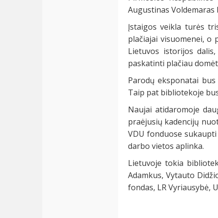
Augustinas Voldemaras b
Įstaigos veikla turės tri
plačiajai visuomenei, o
Lietuvos istorijos dali
paskatinti plačiau domėt
Parodų eksponatai bus n
Taip pat bibliotekoje b
Naujai atidaromoje dau
praėjusių kadencijų nuot
VDU fonduose sukaupti lie
darbo vietos aplinka.
Lietuvoje tokia bibliot
Adamkus, Vytauto Didžio
fondas, LR Vyriausybė, Už