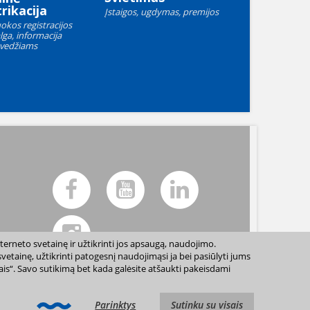
rikacija
Įstaigos, ugdymas, premijos
okos registracijos
lga, informacija
vedžiams
terneto svetainę ir užtikrinti jos apsaugą, naudojimo.
etainę, užtikrinti patogesnį naudojimąsi ja bei pasiūlyti jums
sais“. Savo sutikimą bet kada galėsite atšaukti pakeisdami
ių sutikimo draudžiama. |
Svetainės žemėlapis »
Parinktys
Sutinku su visais