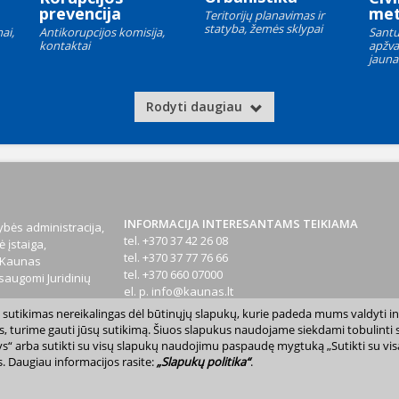
prevencija
met
Teritorijų planavimas ir
statyba, žemės sklypai
ai,
Antikorupcijos komisija,
Santu
kontaktai
apžva
jauna
Rodyti daugiau
INFORMACIJA INTERESANTAMS TEIKIAMA
bės administracija,
tel. +370 37 42 26 08
 įstaiga,
tel. +370 37 77 76 66
1 Kaunas
tel. +370 660 07000
augomi Juridinių
el. p.
info@kaunas.lt
sų sutikimas nereikalingas dėl būtinųjų slapukų, kurie padeda mums valdyti in
T 887648610
s, turime gauti jūsų sutikimą. Šiuos slapukus naudojame siekdami tobulinti sv
inktys“ arba sutikti su visų slapukų naudojimu paspaudę mygtuką „Sutikti su vi
. Daugiau informacijos rasite:
„Slapukų politika“
.
avivaldybė. Kopijuoti ir platinti www.kaunas.lt skelbiamą informaciją be autor