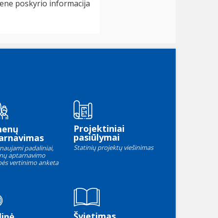
ene poskyrio informacija
Projektiniai
menų
pasiūlymai
arnavimas
Statinių projektų viešinimas
naujami padaliniai,
nų aptarnavimo
ės vertinimo anketa
Švietimas
linė