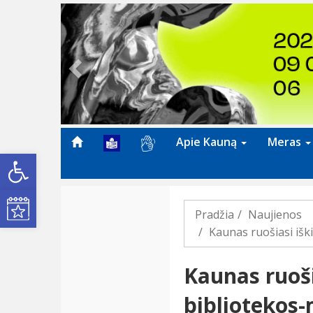
Previous
Apie Kauną
Meras
Open toolbar
Kultūros renginiai
Pradžia
Naujienos
Kaunas ruošiasi iš
Kaunas ruoš
bibliotekos