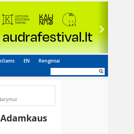
Next
ečiams
EN
Renginiai
Paieškos
forma
idarymui
V. Adamkaus