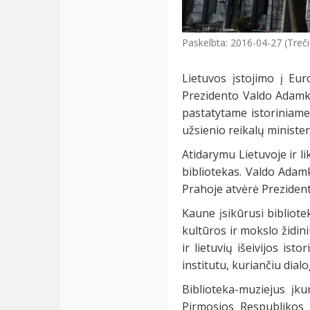
Paskelbta: 2016-04-27 (Treči
Lietuvos įstojimo į Eu
Prezidento Valdo Adamka
pastatytame istoriniame
užsienio reikalų ministeri
Atidarymu Lietuvoje ir l
bibliotekas. Valdo Adam
Prahoje atvėrė Prezident
Kaune įsikūrusi bibliote
kultūros ir mokslo židini
ir lietuvių išeivijos ist
institutu, kuriančiu dialo
Biblioteka-muziejus įk
Pirmosios Respublikos l