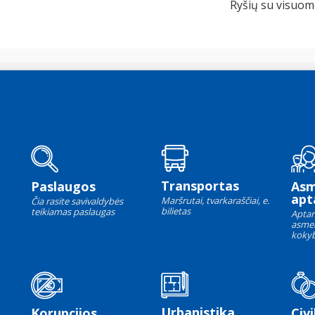
Ryšių su visuom
Transportas
Paslaugos
As
apt
Maršrutai, tvarkaraščiai, e.
Čia rasite savivaldybės
bilietas
teikiamas paslaugas
Aptar
asme
kokyb
Urbanistika
Korupcijos
Civi