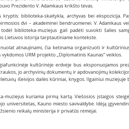
uvo Prezidento V. Adamkaus krikšto tėvas.
s kryptis: biblioteka-skaitykla, archyvas bei ekspozicija. P
 pirmosios dvi – akademinei bendruomenei. V. Adamkaus vei
s, todėl biblioteka-muziejus gali padėti suvokti šalies s
is Lietuvos istorija tarptautiniame kontekste.
uolat atnaujinami, čia ketinama organizuoti ir kultūrinius
us vykdomos URM projekto „Diplomatinis Kaunas“ veiklos.
giafunkcinėje kultūrinėje erdvėje bus eksponuojamos pr
raukos, jo archyvinių dokumentų ir apdovanojimų kolekcijos
tuvių išeivijos dailės kūriniai, knygos. Ilgainiui muziejuje
eka-muziejus kuriama pirmą kartą. Viešosios įstaigos steigė
jo universitetas, Kauno miesto savivaldybė. Idėją įgyvendin
sienio reikalų ministerija ir privatūs rėmėjai.