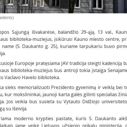
adienis)
ropos Sąjungą išvakarėse, balandžio 29-ąją, 13 val., Kau
us biblioteka-muziejus, įsikūrusi Kauno miesto centre, pr
 name (S. Daukanto g. 25), kuriame tarpukariu buvo pirm
ja.
ikusioje Europoje pratęsiama JAV tradicija steigti kadenciją 
kaus biblioteka-muziejus bus antroji tokia įstaiga Senajam
o Vaclavo Havelo biblioteka.
ka sieks memorializuoti Prezidento gyvenimą ir veiklą bei t
u, kur mokslininkai, jaunoji karta galės gilinti specialias žini
orija. Jos veikla bus susieta su Vytauto Didžiojo universitet
gą su išeivija.
uriama moderno krypties pastate, kuris S. Daukanto aikšt
aikais jame veikė Lietuvos užsienio reikalų ministerija, 