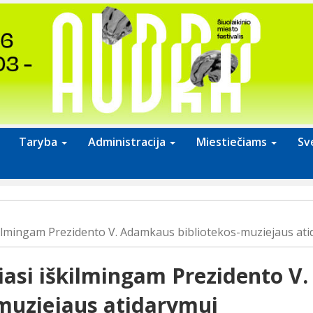
Taryba
Administracija
Miestiečiams
Sv
kilmingam Prezidento V. Adamkaus bibliotekos-muziejaus at
iasi iškilmingam Prezidento 
-muziejaus atidarymui