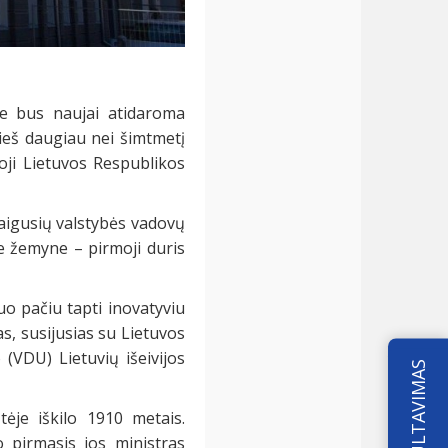
ne bus naujai atidaroma
ieš daugiau nei šimtmetį
oji Lietuvos Respublikos
baigusių valstybės vadovų
e žemyne – pirmoji duris
uo pačiu tapti inovatyviu
as, susijusias su Lietuvos
o (VDU) Lietuvių išeivijos
KONSULTAVIMAS
ėje iškilo 1910 metais.
o pirmasis jos ministras