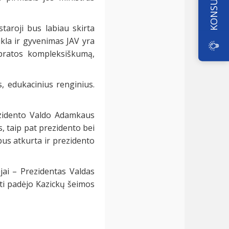
astaroji bus labiau skirta
kla ir gyvenimas JAV yra
ampratos kompleksiškumą,
, edukacinius renginius.
ezidento Valdo Adamkaus
, taip pat prezidento bei
 bus atkurta ir prezidento
jai – Prezidentas Valdas
ti padėjo Kazickų šeimos