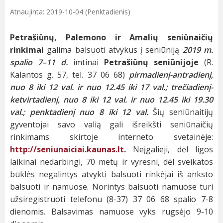
Atnaujinta: 2019-10-04 (Penktadienis)
Petrašiūnų, Palemono ir Amalių seniūnaičių
rinkimai
galima balsuoti atvykus į seniūniją
2019 m.
spalio 7–11 d.
imtinai
Petrašiūnų seniūnijoje
(R.
Kalantos g. 57, tel. 37 06 68)
pirmadienį-antradienį,
nuo 8 iki 12 val. ir nuo 12.45 iki 17 val.; trečiadienį-
ketvirtadienį, nuo 8 iki 12 val. ir nuo 12.45 iki 19.30
val.;
penktadienį nuo 8 iki 12 val.
Šių seniūnaitijų
gyventojai savo valią gali išreikšti seniūnaičių
rinkimams skirtoje interneto svetainėje:
http://seniunaiciai.kaunas.lt
.
Neįgalieji, dėl ligos
laikinai nedarbingi, 70 metų ir vyresni, dėl sveikatos
būklės negalintys atvykti balsuoti rinkėjai iš anksto
balsuoti ir namuose. Norintys balsuoti namuose turi
užsiregistruoti telefonu (8-37) 37 06 68 spalio 7-8
dienomis. Balsavimas namuose vyks rugsėjo 9-10