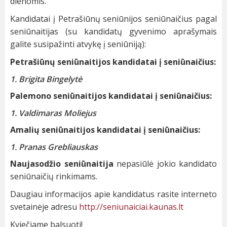
dienomis.
Kandidatai į Petrašiūnų seniūnijos seniūnaičius pagal
seniūnaitijas (su kandidatų gyvenimo aprašymais
galite susipažinti atvykę į seniūniją):
Petrašiūnų seniūnaitijos kandidatai į seniūnaičius:
1. Brigita Bingelytė
Palemono seniūnaitijos kandidatai į seniūnaičius:
1. Valdimaras Moliejus
Amalių seniūnaitijos kandidatai į seniūnaičius:
1. Pranas Grebliauskas
Naujasodžio seniūnaitija
nepasiūlė jokio kandidato
seniūnaičių rinkimams.
Daugiau informacijos apie kandidatus rasite interneto
svetainėje adresu
http://seniunaiciai.kaunas.lt
Kviečiame balsuoti!