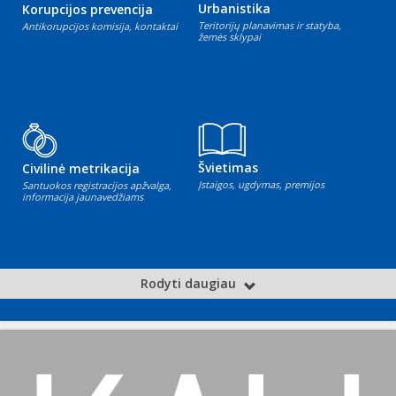
Urbanistika
Korupcijos prevencija
Teritorijų planavimas ir statyba,
Antikorupcijos komisija, kontaktai
žemės sklypai
Švietimas
Civilinė metrikacija
Įstaigos, ugdymas, premijos
Santuokos registracijos apžvalga,
informacija jaunavedžiams
Rodyti daugiau