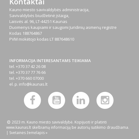
Kontaktai
Kauno miesto savivaldybės administracija,
Savivaldybės biudžetinė įstaiga,
Laisvės al. 96, LT-44251 Kaunas
Duomenys kaupiami ir saugomi Juridinių asmenų registre
Kodas
188764867
PVM mokėtojo kodas
LT 887648610
INFORMACIJA INTERESANTAMS TEIKIAMA
tel. +370 37 42 26 08
tel. +370 37 77 76 66
tel. +370 660 07000
el. p.
info@kaunas.lt
2023 m. Kauno miesto savivaldybė. Kopijuoti ir platinti
www.kaunas.lt skelbiamą informaciją be autorių sutikimo draudžiama.
|
Svetainės žemėlapis »