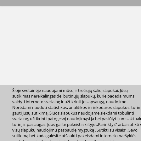
Šioje svetainėje naudojami mūsų ir trečiųjų šalių slapukai. Jūsų
sutikimas nereikalingas dėl būtinųjų slapukų, kurie padeda mums
valdyti interneto svetainę ir užtikrinti jos apsaugą, naudojimo.
Norėdami naudoti statistikos, analitikos ir rinkodaros slapukus, turi
gauti jūsų sutikimą. Šiuos slapukus naudojame siekdami tobulinti
svetainę, užtikrinti patogesnį naudojimąsi ja bei pasiūlyti jums aktual
turinį ir paslaugas. Juos galite pakeisti skiltyje „Parinktys“ arba sutikti
visų slapukų naudojimu paspaudę mygtuką „Sutikti su visais“. Savo
sutikimą bet kada galėsite atšaukti pakeisdami interneto naršyklės