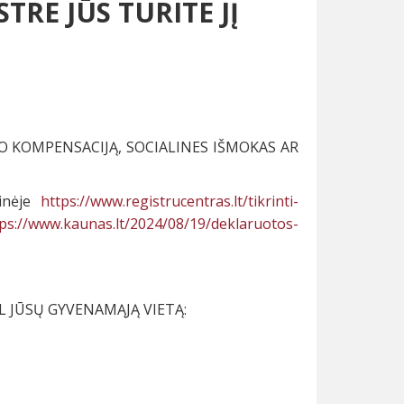
RE JŪS TURITE JĮ
MO KOMPENSACIJĄ, SOCIALINES IŠMOKAS AR
ainėje
https://www.registrucentras.lt/tikrinti-
ps://www.kaunas.lt/2024/08/19/deklaruotos-
L JŪSŲ GYVENAMĄJĄ VIETĄ: