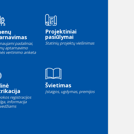
Projektiniai
menų
pasiūlymai
arnavimas
Statinių projektų viešinimas
naujami padaliniai,
nų aptarnavimo
ės vertinimo anketa
Švietimas
linė
rikacija
Įstaigos, ugdymas, premijos
okos registracijos
lga, informacija
vedžiams