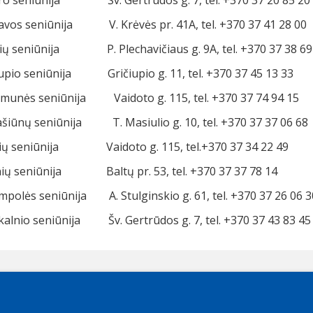
ro seniūnija Šv. Gertrūdos g. 7, tel. +370 37 20 85 20
avos seniūnija V. Krėvės pr. 41A, tel. +370 37 41 28 00
lių seniūnija P. Plechavičiaus g. 9A, tel. +370 37 38 69
iupio seniūnija Gričiupio g. 11, tel. +370 37 45 13 33
munės seniūnija Vaidoto g. 115, tel. +370 37 74 94 15
ašiūnų seniūnija T. Masiulio g. 10, tel. +370 37 37 06 68
ių seniūnija Vaidoto g. 115, tel.+370 37 34 22 49
inių seniūnija Baltų pr. 53, tel. +370 37 37 78 14
ampolės seniūnija A. Stulginskio g. 61, tel. +370 37 26 06 3
kalnio seniūnija Šv. Gertrūdos g. 7, tel. +370 37 43 83 45