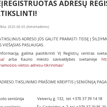
ĮREGISTRUOTAS ADRESŲ REGIST
TIKSLINTI!
lbta: 2025-06-05 (Ketvirtadienis)
TIKSLINUS ADRESO JŪS GALITE PRARASTI TEISĘ Į ŠILDY
S VIEŠĄSIAS PASLAUGAS.
informaciją galima pasitikrinti VĮ Registrų centras svet
sa/
arba Kauno miesto savivaldybės svetainėje
htt
namosios-vietos-adresu-tikrinimas/
ADRESO TIKSLINIMO PRAŠOME KREIPTIS Į SENIŪNIJĄ PAGA
soto seniūnija Veiverių g. 132, tel. +370 37 39 14 18