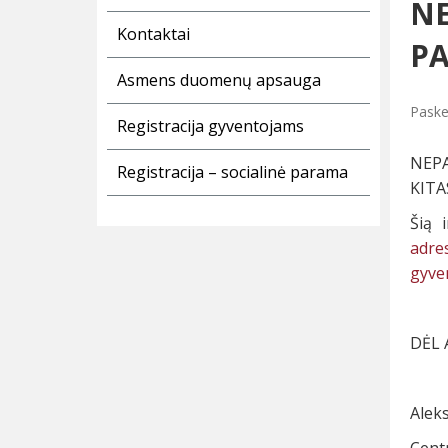
NE
Kontaktai
PA
Asmens duomenų apsauga
Paske
Registracija gyventojams
NEPA
Registracija – socialinė parama
KITA
Šią 
adre
gyve
DĖL 
Alek