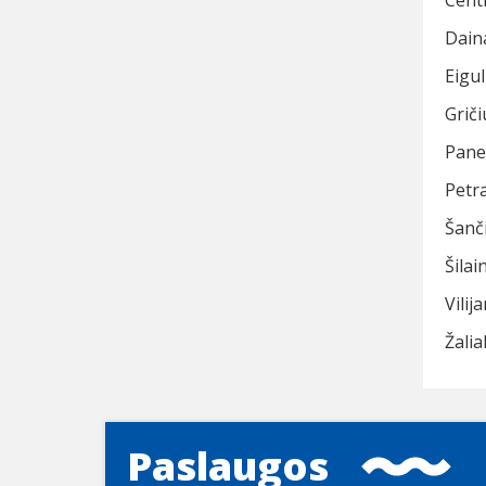
Cent
Dain
Eigu
Grič
Pane
Petr
Šanč
Šila
Vilij
Žalia
Paslaugos