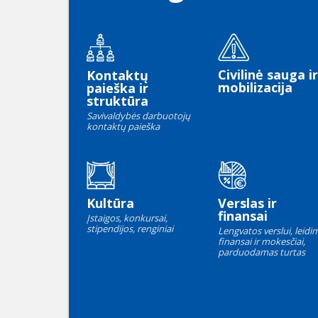
Civilinė sauga ir
Kontaktų
mobilizacija
paieška ir
struktūra
Savivaldybės darbuotojų
kontaktų paieška
Kultūra
Verslas ir
finansai
Įstaigos, konkursai,
stipendijos, renginiai
Lengvatos verslui, leidim
finansai ir mokesčiai,
parduodamas turtas