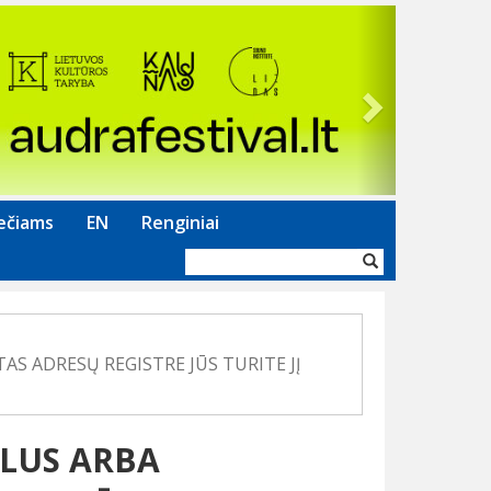
Next
ečiams
EN
Renginiai
Paieškos
forma
AS ADRESŲ REGISTRE JŪS TURITE JĮ
SLUS ARBA