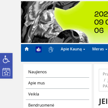
Previous
Apie Kauną
Meras
Open toolbar
Kultūros renginiai
Naujienos
Pr
Apie mus
PA
Veikla
JE
Bendruomenė