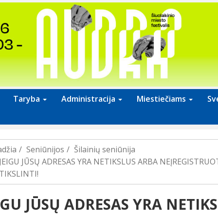
Taryba
Administracija
Miestiečiams
Sv
adžia
Seniūnijos
Šilainių seniūnija
JEIGU JŪSŲ ADRESAS YRA NETIKSLUS ARBA NEĮREGISTRUOT
TIKSLINTI!
IGU JŪSŲ ADRESAS YRA NETIK