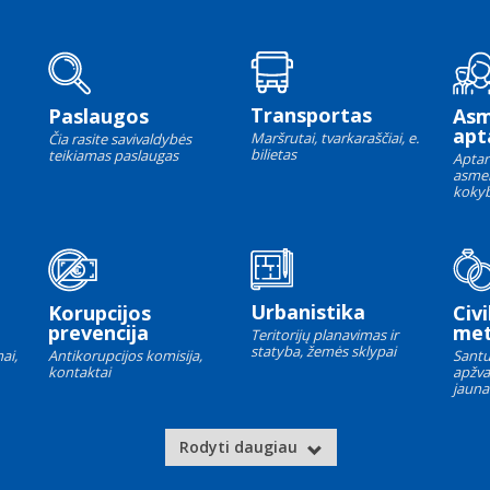
Transportas
Paslaugos
As
apt
Maršrutai, tvarkaraščiai, e.
Čia rasite savivaldybės
bilietas
teikiamas paslaugas
Aptar
asme
kokyb
Urbanistika
Korupcijos
Civi
prevencija
met
Teritorijų planavimas ir
statyba, žemės sklypai
ai,
Antikorupcijos komisija,
Santu
kontaktai
apžva
jauna
Rodyti daugiau