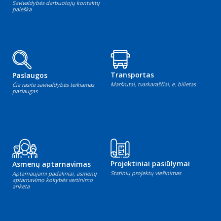
Savivaldybės darbuotojų kontaktų
paieška
Transportas
Paslaugos
Maršrutai, tvarkaraščiai, e. bilietas
Čia rasite savivaldybės teikiamas
paslaugas
Projektiniai pasiūlymai
Asmenų aptarnavimas
Statinių projektų viešinimas
Aptarnaujami padaliniai, asmenų
aptarnavimo kokybės vertinimo
anketa