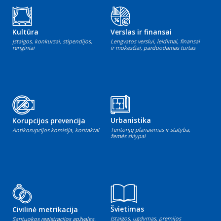
Kultūra
Verslas ir finansai
Įstaigos, konkursai, stipendijos,
Lengvatos verslui, leidimai, finansai
renginiai
ir mokesčiai, parduodamas turtas
Urbanistika
Korupcijos prevencija
Teritorijų planavimas ir statyba,
Antikorupcijos komisija, kontaktai
žemės sklypai
Švietimas
Civilinė metrikacija
Įstaigos, ugdymas, premijos
Santuokos registracijos apžvalga,