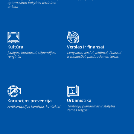
aptarnavimo kokybės vertinimo
anketa
Kultūra
Verslas ir finansai
Įstaigos, konkursai, stipendijos,
Lengvatos verslui, leidimai, finansai
renginiai
ir mokesčiai, parduodamas turtas
Urbanistika
Korupcijos prevencija
Teritorijų planavimas ir statyba,
Antikorupcijos komisija, kontaktai
žemės sklypai