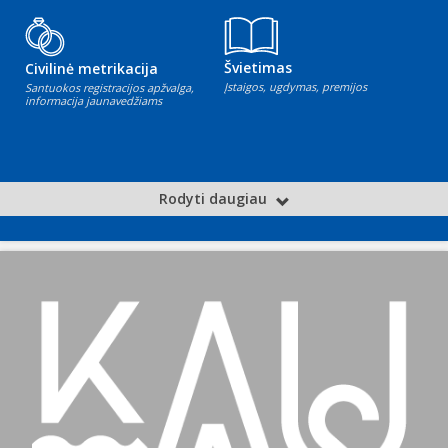
Švietimas
Civilinė metrikacija
Įstaigos, ugdymas, premijos
Santuokos registracijos apžvalga,
informacija jaunavedžiams
Rodyti daugiau