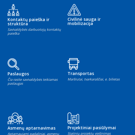
Civilinė sauga ir
Kontaktų paieška ir
mobilizacija
struktūra
Savivaldybės darbuotojų kontaktų
paieška
Transportas
Paslaugos
Maršrutai, tvarkaraščiai, e. bilietas
Čia rasite savivaldybės teikiamas
paslaugas
Projektiniai pasiūlymai
Asmenų aptarnavimas
Statinių projektų viešinimas
Aptarnaujami padaliniai, asmenų