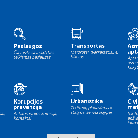
Transportas
Paslaugos
As
apt
Maršrutai, tvarkaraščiai, e.
Čia rasite savivaldybės
bilietas
teikiamas paslaugas
Aptar
asme
kokyb
Urbanistika
Korupcijos
Civi
prevencija
met
Teritorijų planavimas ir
statyba, žemės sklypai
ai,
Antikorupcijos komisija,
Santu
kontaktai
apžva
jauna