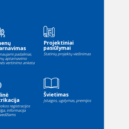
Projektiniai
menų
pasiūlymai
arnavimas
Statinių projektų viešinimas
naujami padaliniai,
nų aptarnavimo
ės vertinimo anketa
Švietimas
linė
rikacija
Įstaigos, ugdymas, premijos
okos registracijos
lga, informacija
vedžiams