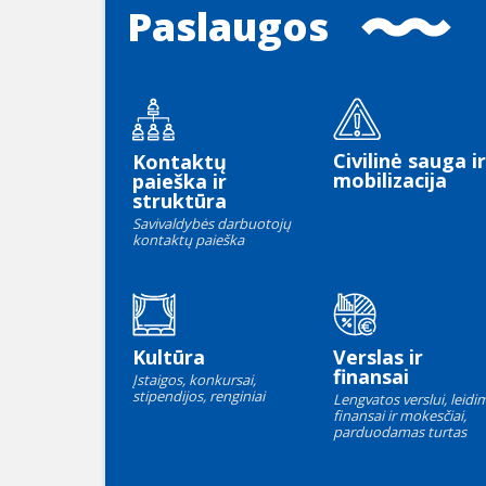
Paslaugos
Civilinė sauga ir
Kontaktų
mobilizacija
paieška ir
struktūra
Savivaldybės darbuotojų
kontaktų paieška
Kultūra
Verslas ir
finansai
Įstaigos, konkursai,
stipendijos, renginiai
Lengvatos verslui, leidim
finansai ir mokesčiai,
parduodamas turtas