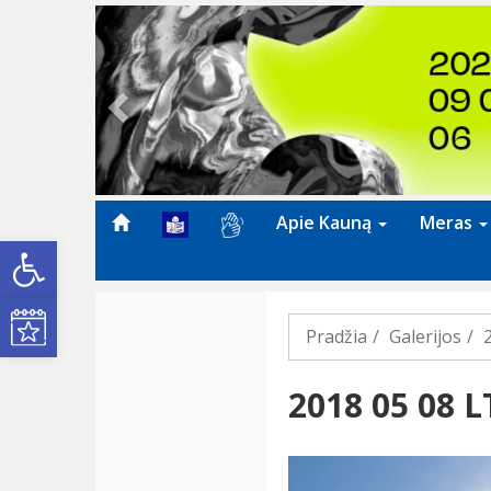
Previous
Apie Kauną
Meras
Open toolbar
Kultūros renginiai
Pradžia
Galerijos
2018 05 08 