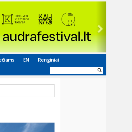
Next
ečiams
EN
Renginiai
Paieškos
forma