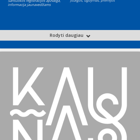
Įstaigos, ugdymas, premijos
Santuokos registracijos apžvalga,
informacija jaunavedžiams
Rodyti daugiau