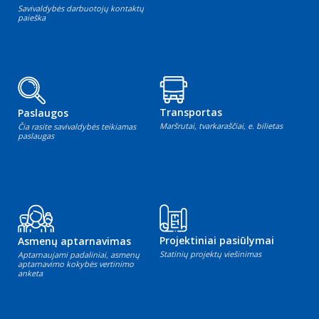
Savivaldybės darbuotojų kontaktų
paieška
Transportas
Paslaugos
Maršrutai, tvarkaraščiai, e. bilietas
Čia rasite savivaldybės teikiamas
paslaugas
Projektiniai pasiūlymai
Asmenų aptarnavimas
Statinių projektų viešinimas
Aptarnaujami padaliniai, asmenų
aptarnavimo kokybės vertinimo
anketa