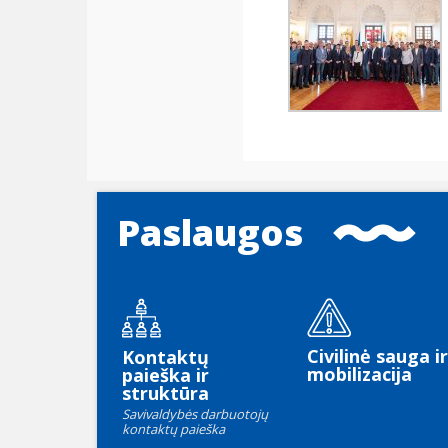
Paslaugos
Civilinė sauga ir
Kontaktų
mobilizacija
paieška ir
struktūra
Savivaldybės darbuotojų
kontaktų paieška