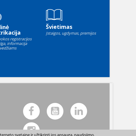
Švietimas
linė
rikacija
Įstaigos, ugdymas, premijos
okos registracijos
lga, informacija
vedžiams
terneto svetainę ir užtikrinti jos apsaugą, naudojimo.