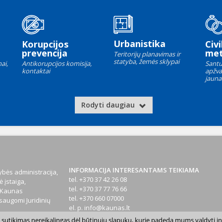
Urbanistika
Korupcijos
Civi
prevencija
met
Teritorijų planavimas ir
statyba, žemės sklypai
ai,
Antikorupcijos komisija,
Santu
kontaktai
apžva
jauna
Rodyti daugiau
INFORMACIJA INTERESANTAMS TEIKIAMA
bės administracija,
tel. +370 37 42 26 08
 įstaiga,
tel. +370 37 77 76 66
1 Kaunas
tel. +370 660 07000
augomi Juridinių
el. p.
info@kaunas.lt
sų sutikimas nereikalingas dėl būtinųjų slapukų, kurie padeda mums valdyti in