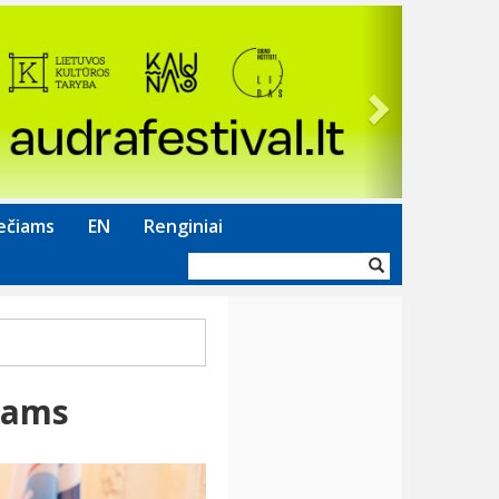
Next
ečiams
EN
Renginiai
Paieškos
forma
nkams