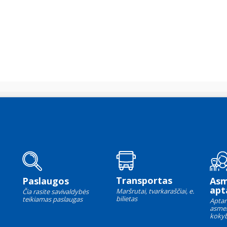
Transportas
Paslaugos
As
apt
Maršrutai, tvarkaraščiai, e.
Čia rasite savivaldybės
bilietas
teikiamas paslaugas
Aptar
asme
kokyb