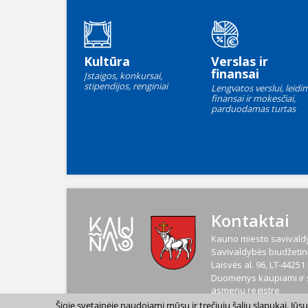
Kultūra
Verslas ir
finansai
Įstaigos, konkursai,
stipendijos, renginiai
Lengvatos verslui, leidim
finansai ir mokesčiai,
parduodamas turtas
Kontaktai
Kauno miesto savivaldy
Savivaldybės biudžetinė
Laisvės al. 96, LT-4425
Duomenys kaupiami ir s
asmenų registre
Kodas
188764867
Šioje svetainėje naudojami mūsų ir trečiųjų šalių slapukai. Jū