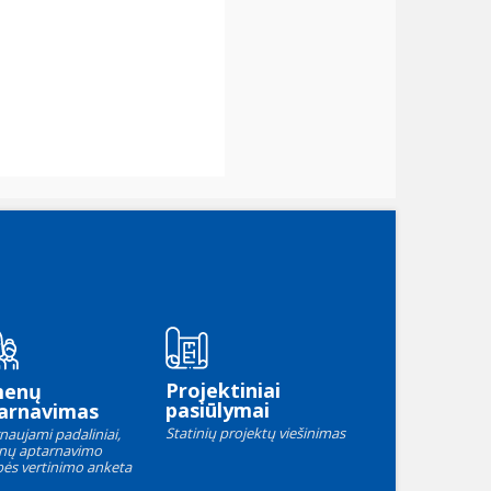
Projektiniai
menų
pasiūlymai
arnavimas
Statinių projektų viešinimas
naujami padaliniai,
nų aptarnavimo
ės vertinimo anketa