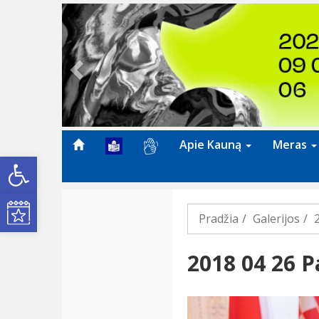
Previous
Apie Kauną
Meras
Open toolbar
Kultūros renginiai
Pradžia
Galerijos
2018 04 26 P