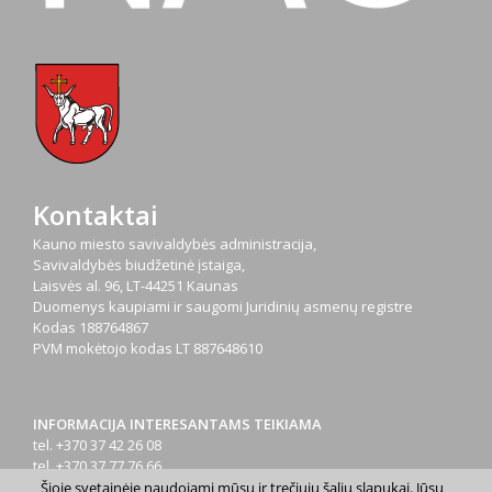
Kontaktai
Kauno miesto savivaldybės administracija,
Savivaldybės biudžetinė įstaiga,
Laisvės al. 96, LT-44251 Kaunas
Duomenys kaupiami ir saugomi Juridinių asmenų registre
Kodas
188764867
PVM mokėtojo kodas
LT 887648610
INFORMACIJA INTERESANTAMS TEIKIAMA
tel. +370 37 42 26 08
tel. +370 37 77 76 66
tel. +370 660 07000
Šioje svetainėje naudojami mūsų ir trečiųjų šalių slapukai. Jūsų