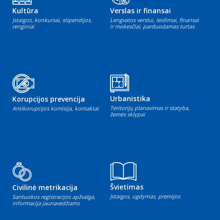
Kultūra
Verslas ir finansai
Įstaigos, konkursai, stipendijos,
Lengvatos verslui, leidimai, finansai
renginiai
ir mokesčiai, parduodamas turtas
Urbanistika
Korupcijos prevencija
Teritorijų planavimas ir statyba,
Antikorupcijos komisija, kontaktai
žemės sklypai
Švietimas
Civilinė metrikacija
Įstaigos, ugdymas, premijos
Santuokos registracijos apžvalga,
informacija jaunavedžiams