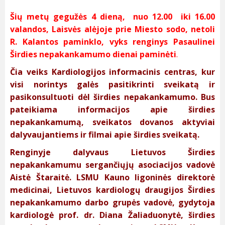
Šių metų gegužės 4 dieną, nuo 12.00 iki 16.00
valandos, Laisvės alėjoje prie Miesto sodo, netoli
R. Kalantos paminklo, vyks renginys Pasaulinei
Širdies nepakankamumo dienai paminėti
.
Čia veiks Kardiologijos informacinis centras, kur
visi norintys galės pasitikrinti sveikatą ir
pasikonsultuoti dėl širdies nepakankamumo. Bus
pateikiama informacijos apie širdies
nepakankamumą, sveikatos dovanos aktyviai
dalyvaujantiems ir filmai apie širdies sveikatą.
Renginyje dalyvaus Lietuvos Širdies
nepakankamumu sergančiųjų asociacijos vadovė
Aistė Štaraitė. LSMU Kauno ligoninės direktorė
medicinai, Lietuvos kardiologų draugijos Širdies
nepakankamumo darbo grupės vadovė, gydytoja
kardiologė prof. dr. Diana Žaliaduonytė, širdies