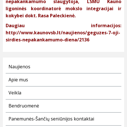
nepakankamumo slaugytoja, LSMU Kauno
ligoninės koordinatorė mokslo integracijai ir
kokybei dokt. Rasa Paleckienė.
Daugiau informacijos:
http://www.kaunovsb.lt/naujienos/geguzes-7-oji-
sirdies-nepakankamumo-diena/2136
Naujienos
Apie mus
Veikla
Bendruomenė
Panemunės-Šančių seniūnijos kontaktai