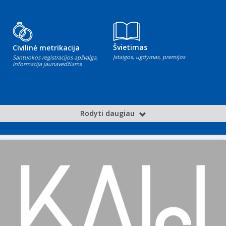
Švietimas
Civilinė metrikacija
Įstaigos, ugdymas, premijos
Santuokos registracijos apžvalga,
informacija jaunavedžiams
Rodyti daugiau