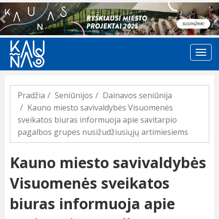
Previous
Pradžia
Seniūnijos
Dainavos seniūnija
Kauno miesto savivaldybės Visuomenės
sveikatos biuras informuoja apie savitarpio
pagalbos grupes nusižudžiusiųjų artimiesiems
Kauno miesto savivaldybės
Visuomenės sveikatos
biuras informuoja apie