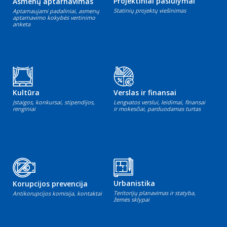
Projektiniai pasiūlymai
Asmenų aptarnavimas
Statinių projektų viešinimas
Aptarnaujami padaliniai, asmenų
aptarnavimo kokybės vertinimo
anketa
Kultūra
Verslas ir finansai
Įstaigos, konkursai, stipendijos,
Lengvatos verslui, leidimai, finansai
renginiai
ir mokesčiai, parduodamas turtas
Urbanistika
Korupcijos prevencija
Teritorijų planavimas ir statyba,
Antikorupcijos komisija, kontaktai
žemės sklypai