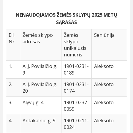
NENAUDOJAMOS ŽEMĖS SKLYPŲ 2025 METŲ
SĄRAŠAS
Eil.
Žemės sklypo
Žemės
Seniūnija
Nr.
adresas
sklypo
unikalusis
numeris
1.
A. J. Povilaičio g.
1901-0231-
Aleksoto
9
0189
2.
A. J. Povilaičio g.
1901-0231-
Aleksoto
20
0174
3.
Alyvų g. 4
1901-0237-
Aleksoto
0059
4.
Antakalnio g. 9
1901-0211-
Aleksoto
0024