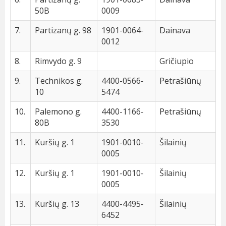
50B
0009
7.
Partizanų g. 98
1901-0064-
Dainava
0012
8.
Rimvydo g. 9
Gričiupio
9.
Technikos g.
4400-0566-
Petrašiūnų
10
5474
10.
Palemono g.
4400-1166-
Petrašiūnų
80B
3530
11.
Kuršių g. 1
1901-0010-
Šilainių
0005
12.
Kuršių g. 1
1901-0010-
Šilainių
0005
13.
Kuršių g. 13
4400-4495-
Šilainių
6452