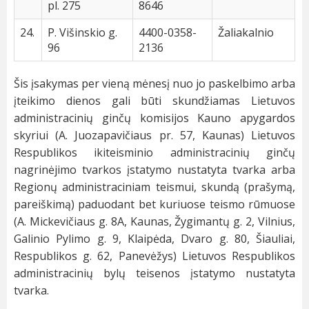
pl. 275
8646
24.
P. Višinskio g.
4400-0358-
Žaliakalnio
96
2136
Šis įsakymas per vieną mėnesį nuo jo paskelbimo arba
įteikimo dienos gali būti skundžiamas Lietuvos
administracinių ginčų komisijos Kauno apygardos
skyriui (A. Juozapavičiaus pr. 57, Kaunas) Lietuvos
Respublikos ikiteisminio administracinių ginčų
nagrinėjimo tvarkos įstatymo nustatyta tvarka arba
Regionų administraciniam teismui, skundą (prašymą,
pareiškimą) paduodant bet kuriuose teismo rūmuose
(A. Mickevičiaus g. 8A, Kaunas, Žygimantų g. 2, Vilnius,
Galinio Pylimo g. 9, Klaipėda, Dvaro g. 80, Šiauliai,
Respublikos g. 62, Panevėžys) Lietuvos Respublikos
administracinių bylų teisenos įstatymo nustatyta
tvarka.