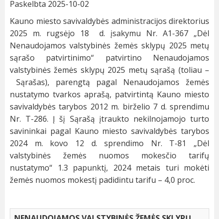
Paskelbta 2025-10-02
Kauno miesto savivaldybės administracijos direktorius
2025 m. rugsėjo 18 d. įsakymu Nr. A1-367 „Dėl
Nenaudojamos valstybinės žemės sklypų 2025 metų
sąrašo patvirtinimo“ patvirtino Nenaudojamos
valstybinės žemės sklypų 2025 metų sąrašą (toliau –
Sąrašas), parengtą pagal Nenaudojamos žemės
nustatymo tvarkos aprašą, patvirtintą Kauno miesto
savivaldybės tarybos 2012 m. birželio 7 d. sprendimu
Nr. T-286. Į šį Sąrašą įtraukto nekilnojamojo turto
savininkai pagal Kauno miesto savivaldybės tarybos
2024 m. kovo 12 d. sprendimo Nr. T-81 „Dėl
valstybinės žemės nuomos mokesčio tarifų
nustatymo“ 1.3 papunktį, 2024 metais turi mokėti
žemės nuomos mokestį padidintu tarifu – 4,0 proc.
NENAUDOJAMOS VALSTYBINĖS ŽEMĖS SKLYPŲ