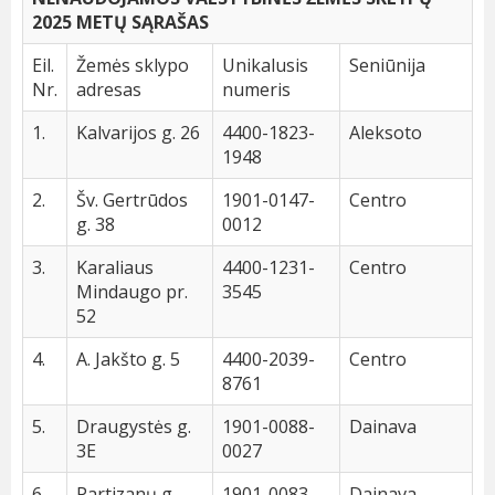
2025 METŲ SĄRAŠAS
Eil.
Žemės sklypo
Unikalusis
Seniūnija
Nr.
adresas
numeris
1.
Kalvarijos g. 26
4400-1823-
Aleksoto
1948
2.
Šv. Gertrūdos
1901-0147-
Centro
g. 38
0012
3.
Karaliaus
4400-1231-
Centro
Mindaugo pr.
3545
52
4.
A. Jakšto g. 5
4400-2039-
Centro
8761
5.
Draugystės g.
1901-0088-
Dainava
3E
0027
6.
Partizanų g.
1901-0083-
Dainava