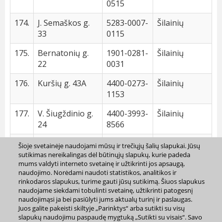
0515
174.
J. Semaškos g.
5283-0007-
Šilainių
33
0115
175.
Bernatonių g.
1901-0281-
Šilainių
22
0031
176.
Kuršių g. 43A
4400-0273-
Šilainių
1153
177.
V. Šiugždinio g.
4400-3993-
Šilainių
24
8566
178.
Lapkalnio g. 5
5283-0007-
Šilainių
Šioje svetainėje naudojami mūsų ir trečiųjų šalių slapukai. Jūsų
0421
sutikimas nereikalingas dėl būtinųjų slapukų, kurie padeda
mums valdyti interneto svetainę ir užtikrinti jos apsaugą,
naudojimo. Norėdami naudoti statistikos, analitikos ir
179.
Romainių g. 47A
4400-0962-
Šilainių
rinkodaros slapukus, turime gauti jūsų sutikimą. Šiuos slapukus
2986
naudojame siekdami tobulinti svetainę, užtikrinti patogesnį
naudojimąsi ja bei pasiūlyti jums aktualų turinį ir paslaugas.
180.
Eidintų g. 61
4400-1117-
Šilainių
Juos galite pakeisti skiltyje „Parinktys“ arba sutikti su visų
2173
slapukų naudojimu paspaudę mygtuką „Sutikti su visais“. Savo