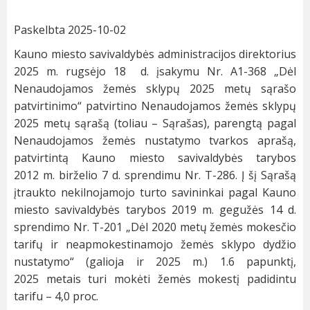
Paskelbta 2025-10-02
Kauno miesto savivaldybės administracijos direktorius
2025 m. rugsėjo 18 d. įsakymu Nr. A1-368 „Dėl
Nenaudojamos žemės sklypų 2025 metų sąrašo
patvirtinimo“ patvirtino Nenaudojamos žemės sklypų
2025 metų sąrašą (toliau – Sąrašas), parengtą pagal
Nenaudojamos žemės nustatymo tvarkos aprašą,
patvirtintą Kauno miesto savivaldybės tarybos
2012 m. birželio 7 d. sprendimu Nr. T-286. Į šį Sąrašą
įtraukto nekilnojamojo turto savininkai pagal Kauno
miesto savivaldybės tarybos 2019 m. gegužės 14 d.
sprendimo Nr. T-201 „Dėl 2020 metų žemės mokesčio
tarifų ir neapmokestinamojo žemės sklypo dydžio
nustatymo“ (galioja ir 2025 m.) 1.6 papunktį,
2025 metais turi mokėti žemės mokestį padidintu
tarifu – 4,0 proc.