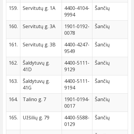
159.
Servitutų g. 1A
4400-4104-
Šančių
9994
160.
Servitutų g. 3A
1901-0192-
Šančių
0078
161.
Servitutų g. 3B
4400-4247-
Šančių
9549
162.
Šaldytuvų g.
4400-5111-
Šančių
41D
9129
163.
Šaldytuvų g.
4400-5111-
Šančių
41G
9194
164.
Talino g. 7
1901-0194-
Šančių
0017
165.
Užšilių g. 79
4400-5588-
Šančių
0129