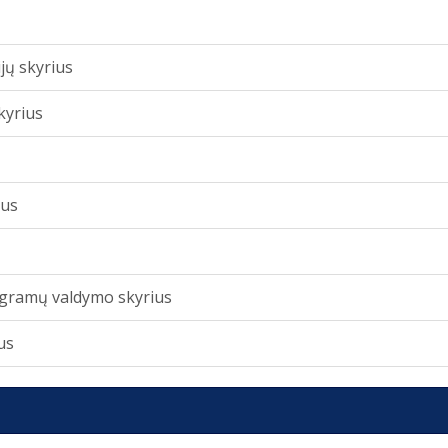
jų skyrius
kyrius
ius
rogramų valdymo skyrius
us