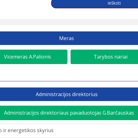
Ieškoti
Meras
Vicemeras A.Palionis
Tarybos nariai
Administracijos direktorius
Administracijos direktoriaus pavaduotojas G.Barčauskas
 ir energetikos skyrius