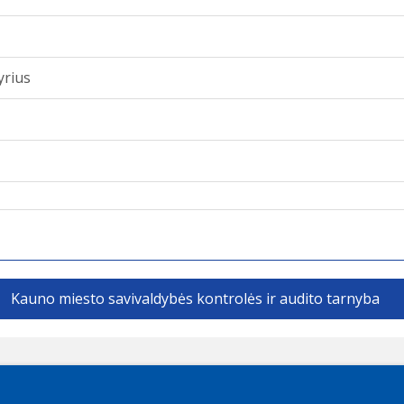
yrius
Kauno miesto savivaldybės kontrolės ir audito tarnyba