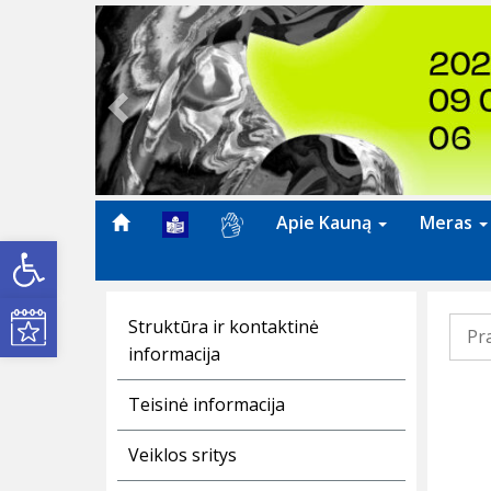
Previous
Apie Kauną
Meras
Open toolbar
Kultūros renginiai
Struktūra ir kontaktinė
Pr
informacija
Teisinė informacija
Veiklos sritys