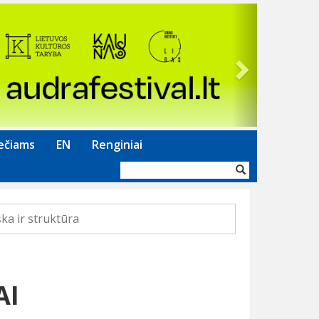
Next
ečiams
EN
Renginiai
Paieškos
forma
ka ir struktūra
AI