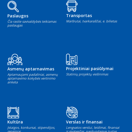
Transportas
Paslaugos
Maršrutai, tvarkaraščiai, e. bilietas
Čia rasite savivaldybės teikiamas
paslaugas
Projektiniai pasiūlymai
Asmenų aptarnavimas
Statinių projektų viešinimas
Aptarnaujami padaliniai, asmenų
aptarnavimo kokybės vertinimo
anketa
Kultūra
Verslas ir finansai
Įstaigos, konkursai, stipendijos,
Lengvatos verslui, leidimai, finansai
renginiai
ir mokesčiai, parduodamas turtas