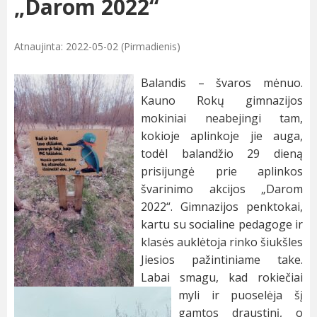
„Darom 2022“
Atnaujinta: 2022-05-02 (Pirmadienis)
Balandis – švaros mėnuo.
Kauno Rokų gimnazijos
mokiniai neabejingi tam,
kokioje aplinkoje jie auga,
todėl balandžio 29 dieną
prisijungė prie aplinkos
švarinimo akcijos „Darom
2022“. Gimnazijos penktokai,
kartu su socialine pedagoge ir
klasės auklėtoja rinko šiukšles
Jiesios pažintiniame take.
Labai smagu, kad rokiečiai
myli ir puoselėja šį
gamtos draustinį, o