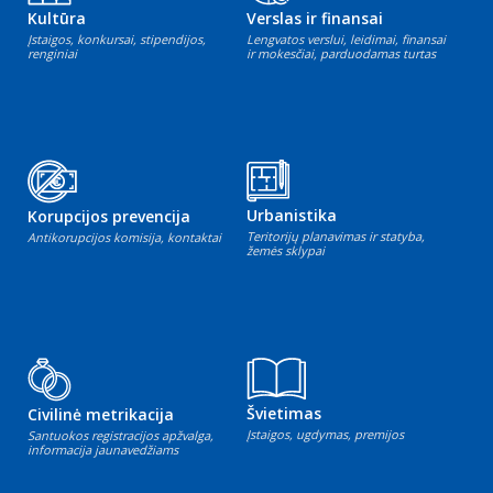
Kultūra
Verslas ir finansai
Įstaigos, konkursai, stipendijos,
Lengvatos verslui, leidimai, finansai
renginiai
ir mokesčiai, parduodamas turtas
Urbanistika
Korupcijos prevencija
Teritorijų planavimas ir statyba,
Antikorupcijos komisija, kontaktai
žemės sklypai
Švietimas
Civilinė metrikacija
Įstaigos, ugdymas, premijos
Santuokos registracijos apžvalga,
informacija jaunavedžiams