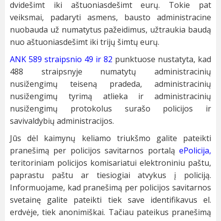
dvidešimt iki aštuoniasdešimt eurų. Tokie pat
veiksmai, padaryti asmens, bausto administracine
nuobauda už numatytus pažeidimus, užtraukia baudą
nuo aštuoniasdešimt iki trijų šimtų eurų.
ANK 589 straipsnio 49 ir 82
punktuose nustatyta, kad
488 straipsnyje numatytų administracinių
nusižengimų teiseną pradeda, administracinių
nusižengimų tyrimą atlieka ir administracinių
nusižengimų protokolus surašo policijos ir
savivaldybių administracijos.
Jūs dėl kaimynų keliamo triukšmo galite pateikti
pranešimą per policijos savitarnos portalą
ePolicija
,
teritoriniam policijos komisariatui elektroniniu paštu,
paprastu paštu ar tiesiogiai atvykus į policiją.
Informuojame, kad pranešimą per policijos savitarnos
svetainę galite pateikti tiek save identifikavus el.
erdvėje, tiek anonimiškai. Tačiau pateikus pranešimą