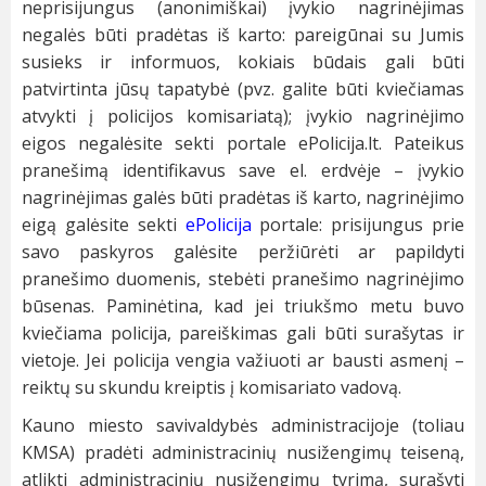
neprisijungus (anonimiškai) įvykio nagrinėjimas
negalės būti pradėtas iš karto: pareigūnai su Jumis
susieks ir informuos, kokiais būdais gali būti
patvirtinta jūsų tapatybė (pvz. galite būti kviečiamas
atvykti į policijos komisariatą); įvykio nagrinėjimo
eigos negalėsite sekti portale ePolicija.lt. Pateikus
pranešimą identifikavus save el. erdvėje – įvykio
nagrinėjimas galės būti pradėtas iš karto, nagrinėjimo
eigą galėsite sekti
ePolicija
portale: prisijungus prie
savo paskyros galėsite peržiūrėti ar papildyti
pranešimo duomenis, stebėti pranešimo nagrinėjimo
būsenas. Paminėtina, kad jei triukšmo metu buvo
kviečiama policija, pareiškimas gali būti surašytas ir
vietoje. Jei policija vengia važiuoti ar bausti asmenį –
reiktų su skundu kreiptis į komisariato vadovą.
Kauno miesto savivaldybės administracijoje (toliau
KMSA) pradėti administracinių nusižengimų teiseną,
atlikti administracinių nusižengimų tyrimą, surašyti