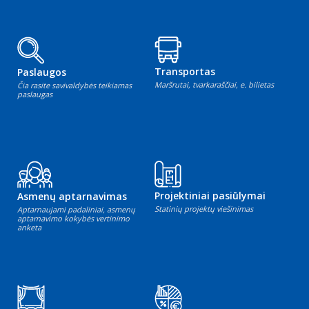
Transportas
Paslaugos
Maršrutai, tvarkaraščiai, e. bilietas
Čia rasite savivaldybės teikiamas
paslaugas
Projektiniai pasiūlymai
Asmenų aptarnavimas
Statinių projektų viešinimas
Aptarnaujami padaliniai, asmenų
aptarnavimo kokybės vertinimo
anketa