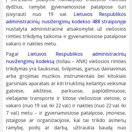
dydžius, ramybė gyvenamosiose patalpose turi
įsivyrauti nuo 19 val.
Lietuvos Respublikos
administracinių nusižengimų kodekso 488 straipsnyje
nustatyta administracinė atsakomybė už viešosios
rimties trikdymą taikoma ir gyvenamosiose patalpose
vakaro ir nakties metu.
Pagal
Lietuvos Respublikos administracinių
nusižengimų kodeksą
(toliau – ANK) viešosios rimties
trikdymas yra šauksmai, švilpimas, garsus dainavimas
arba grojimas muzikos instrumentais bei kitokiais
garsiniais aparatais ar kiti triukšmą keliantys veiksmai
gatvėse, aikštėse, parkuose, paplūdimiuose,
viešajame transporte ir kitose viešosiose vietose, o
vakaro (nuo 19 val. iki 22 val.) ir nakties (nuo 22 val. iki
7 val.) metu – ir gyvenamosiose patalpose, įmonėse,
įstaigose ar organizacijose, kai tai trikdo asmenų
ramybę, poilsį ar darbą, užtraukia baudą nuo