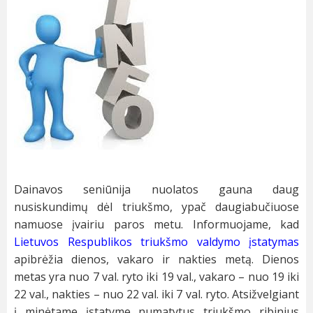
Dainavos seniūnija nuolatos gauna daug
nusiskundimų dėl triukšmo, ypač daugiabučiuose
namuose įvairiu paros metu. Informuojame, kad
Lietuvos Respublikos triukšmo valdymo įstatymas
apibrėžia dienos, vakaro ir nakties metą. Dienos
metas yra nuo 7 val. ryto iki 19 val., vakaro – nuo 19 iki
22 val., nakties – nuo 22 val. iki 7 val. ryto. Atsižvelgiant
į minėtame įstatyme numatytus triukšmo ribinius