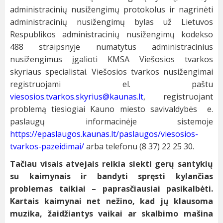
administracinių nusižengimų protokolus ir nagrinėti
administracinių nusižengimų bylas už Lietuvos
Respublikos administracinių nusižengimų kodekso
488 straipsnyje numatytus administracinius
nusižengimus įgalioti KMSA Viešosios tvarkos
skyriaus specialistai. Viešosios tvarkos nusižengimai
registruojami el. paštu
viesosios.tvarkos.skyrius@kaunas.lt
, registruojant
problemą tiesiogiai Kauno miesto savivaldybės e.
paslaugų informacinėje sistemoje
https://epaslaugos.kaunas.lt/paslaugos/viesosios-
tvarkos-pazeidimai/
arba telefonu (8 37) 22 25 30.
Tačiau visais atvejais reikia siekti gerų santykių
su kaimynais ir bandyti spręsti kylančias
problemas taikiai – paprasčiausiai pasikalbėti.
Kartais kaimynai net nežino, kad jų klausoma
muzika, žaidžiantys vaikai ar skalbimo mašina