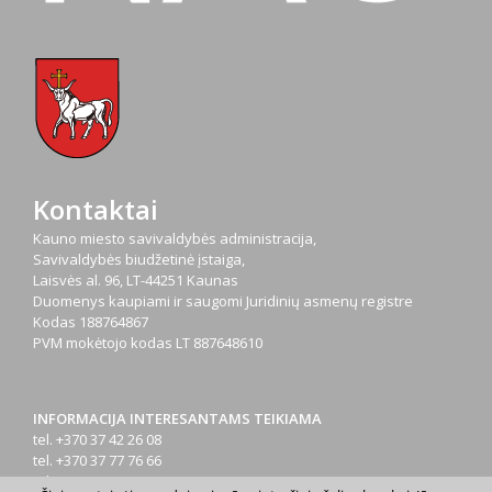
Kontaktai
Kauno miesto savivaldybės administracija,
Savivaldybės biudžetinė įstaiga,
Laisvės al. 96, LT-44251 Kaunas
Duomenys kaupiami ir saugomi Juridinių asmenų registre
Kodas
188764867
PVM mokėtojo kodas
LT 887648610
INFORMACIJA INTERESANTAMS TEIKIAMA
tel. +370 37 42 26 08
tel. +370 37 77 76 66
tel. +370 660 07000