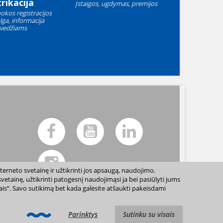
rikacija
Įstaigos, ugdymas, premijos
okos registracijos
lga, informacija
vedžiams
terneto svetainę ir užtikrinti jos apsaugą, naudojimo.
etainę, užtikrinti patogesnį naudojimąsi ja bei pasiūlyti jums
sais“. Savo sutikimą bet kada galėsite atšaukti pakeisdami
ių sutikimo draudžiama. |
Svetainės žemėlapis »
Parinktys
Sutinku su visais