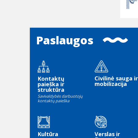
Paslaugos
Civilinė sauga ir
Kontaktų
mobilizacija
paieška ir
struktūra
Savivaldybės darbuotojų
kontaktų paieška
Kultūra
Verslas ir