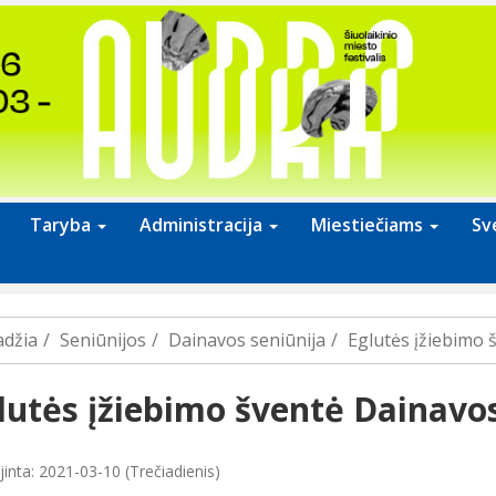
Taryba
Administracija
Miestiečiams
Sv
adžia
Seniūnijos
Dainavos seniūnija
Eglutės įžiebimo 
lutės įžiebimo šventė Dainavos
inta: 2021-03-10 (Trečiadienis)