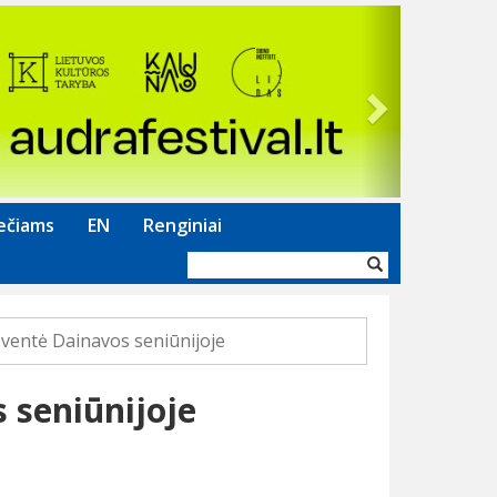
Next
ečiams
EN
Renginiai
Paieškos
forma
šventė Dainavos seniūnijoje
 seniūnijoje