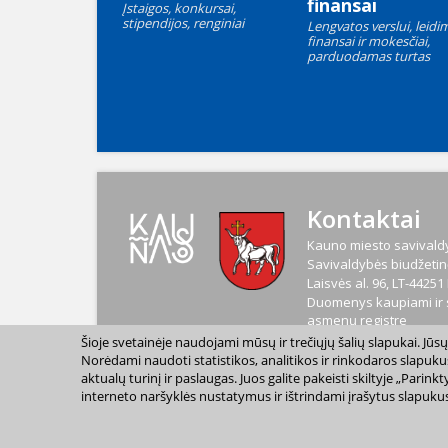
finansai
Įstaigos, konkursai,
stipendijos, renginiai
Lengvatos verslui, leidim
finansai ir mokesčiai,
parduodamas turtas
Kontaktai
Kauno miesto savivaldy
Savivaldybės biudžetinė
Laisvės al. 96, LT-4425
Duomenys kaupiami ir s
asmenų registre
Kodas
188764867
Šioje svetainėje naudojami mūsų ir trečiųjų šalių slapukai. Jū
PVM mokėtojo kodas
L
Norėdami naudoti statistikos, analitikos ir rinkodaros slapuku
aktualų turinį ir paslaugas. Juos galite pakeisti skiltyje „Par
interneto naršyklės nustatymus ir ištrindami įrašytus slapukus
2023 m. Kauno miesto s