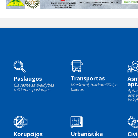
Transportas
Paslaugos
As
apt
Maršrutai, tvarkaraščiai, e.
Čia rasite savivaldybės
bilietas
teikiamas paslaugas
Aptar
asme
kokyb
Urbanistika
Korupcijos
Civi