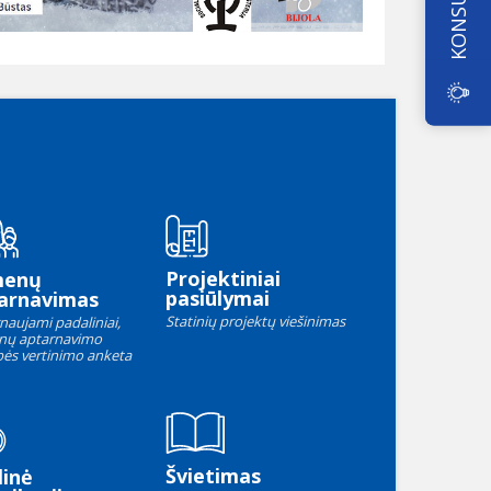
Projektiniai
menų
pasiūlymai
arnavimas
Statinių projektų viešinimas
naujami padaliniai,
nų aptarnavimo
ės vertinimo anketa
Švietimas
linė