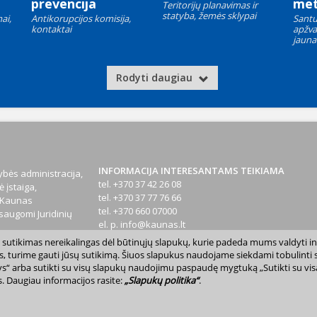
prevencija
met
Teritorijų planavimas ir
statyba, žemės sklypai
ai,
Antikorupcijos komisija,
Santu
kontaktai
apžva
jauna
Rodyti daugiau
INFORMACIJA INTERESANTAMS TEIKIAMA
bės administracija,
tel. +370 37 42 26 08
 įstaiga,
tel. +370 37 77 76 66
1 Kaunas
tel. +370 660 07000
augomi Juridinių
el. p.
info@kaunas.lt
sų sutikimas nereikalingas dėl būtinųjų slapukų, kurie padeda mums valdyti in
T 887648610
s, turime gauti jūsų sutikimą. Šiuos slapukus naudojame siekdami tobulinti sv
inktys“ arba sutikti su visų slapukų naudojimu paspaudę mygtuką „Sutikti su vi
. Daugiau informacijos rasite:
„Slapukų politika“
.
avivaldybė. Kopijuoti ir platinti www.kaunas.lt skelbiamą informaciją be autor