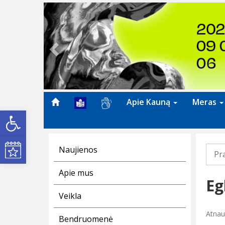
Previous
Apie Kauną
Meras
Open toolbar
Kultūros renginiai
Naujienos
Pr
Apie mus
Eg
Veikla
Atnauj
Bendruomenė