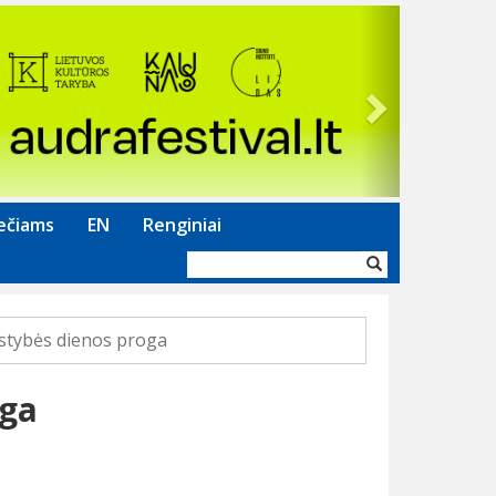
Next
ečiams
EN
Renginiai
Paieškos
forma
stybės dienos proga
oga