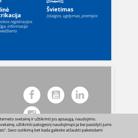
Švietimas
linė
rikacija
Įstaigos, ugdymas, premijos
okos registracijos
lga, informacija
vedžiams
terneto svetainę ir užtikrinti jos apsaugą, naudojimo.
etainę, užtikrinti patogesnį naudojimąsi ja bei pasiūlyti jums
sais“. Savo sutikimą bet kada galėsite atšaukti pakeisdami
ių sutikimo draudžiama. |
Svetainės žemėlapis »