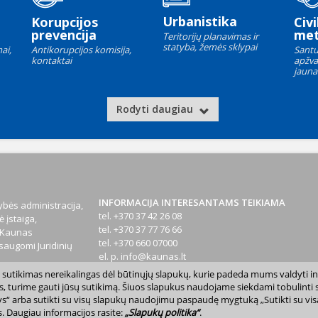
Urbanistika
Korupcijos
Civi
prevencija
met
Teritorijų planavimas ir
statyba, žemės sklypai
ai,
Antikorupcijos komisija,
Santu
kontaktai
apžva
jauna
Rodyti daugiau
INFORMACIJA INTERESANTAMS TEIKIAMA
bės administracija,
tel. +370 37 42 26 08
 įstaiga,
tel. +370 37 77 76 66
1 Kaunas
tel. +370 660 07000
augomi Juridinių
el. p.
info@kaunas.lt
sų sutikimas nereikalingas dėl būtinųjų slapukų, kurie padeda mums valdyti in
T 887648610
s, turime gauti jūsų sutikimą. Šiuos slapukus naudojame siekdami tobulinti sv
inktys“ arba sutikti su visų slapukų naudojimu paspaudę mygtuką „Sutikti su vi
. Daugiau informacijos rasite:
„Slapukų politika“
.
avivaldybė. Kopijuoti ir platinti www.kaunas.lt skelbiamą informaciją be autor