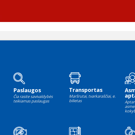
Transportas
Paslaugos
As
apt
Maršrutai, tvarkaraščiai, e.
Čia rasite savivaldybės
bilietas
teikiamas paslaugas
Aptar
asme
kokyb