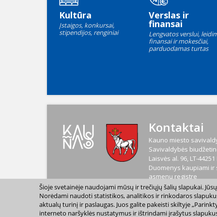
Kultūra
Verslas ir
finansai
Įstaigos, konkursai,
stipendijos, renginiai
Lengvatos verslui, leidim
finansai ir mokesčiai,
parduodamas turtas
Kontaktai
Kauno miesto savivaldy
Savivaldybės biudžetinė
Laisvės al. 96, LT-4425
Duomenys kaupiami ir s
asmenų registre
Kodas
188764867
Šioje svetainėje naudojami mūsų ir trečiųjų šalių slapukai. Jū
PVM mokėtojo kodas
L
Norėdami naudoti statistikos, analitikos ir rinkodaros slapuku
aktualų turinį ir paslaugas. Juos galite pakeisti skiltyje „Par
interneto naršyklės nustatymus ir ištrindami įrašytus slapukus
2023 m. Kauno miesto s