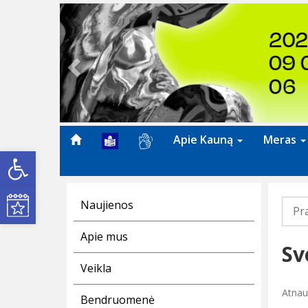
Previous
Apie Kauną
Meras
Open toolbar
Kultūros renginiai
Naujienos
Pr
Apie mus
Sv
Veikla
Atnauj
Bendruomenė