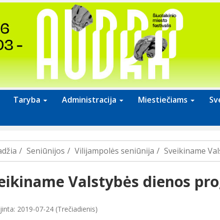
Taryba
Administracija
Miestiečiams
Sv
adžia
Seniūnijos
Vilijampolės seniūnija
Sveikiname Val
eikiname Valstybės dienos pr
inta: 2019-07-24 (Trečiadienis)