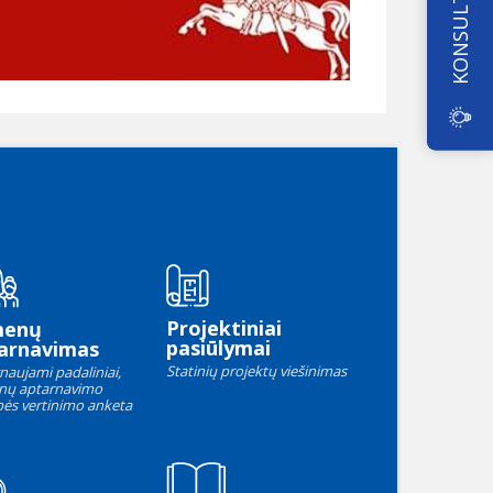
KONSULTAVIMAS
Projektiniai
menų
pasiūlymai
arnavimas
Statinių projektų viešinimas
naujami padaliniai,
nų aptarnavimo
ės vertinimo anketa