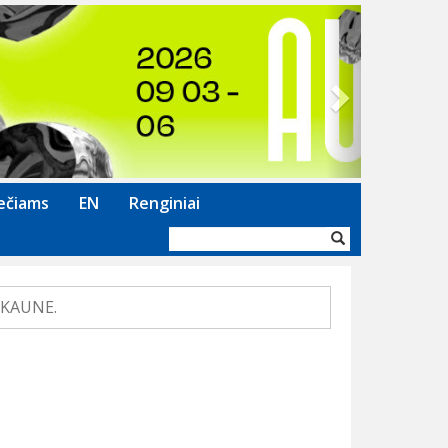
Next
ečiams
EN
Renginiai
Paieškos
forma
 KAUNE.