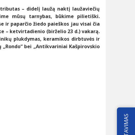
tributas – didelį laužą naktį laužaviečių
me mūsų tarnybas, būkime pilietiški.
 ir paparčio žiedo paieškos jau visai čia
 – ketvirtadienio (birželio 23 d.) vakarą.
vainikų plukdymas, keramikos dirbtuvės ir
 „Rondo“ bei „Antikvariniai Kašpirovskio