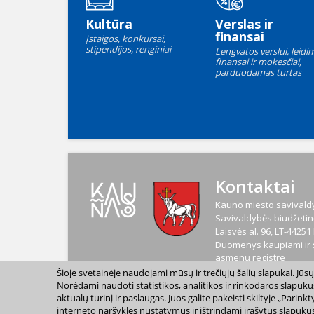
Kultūra
Verslas ir
finansai
Įstaigos, konkursai,
stipendijos, renginiai
Lengvatos verslui, leidim
finansai ir mokesčiai,
parduodamas turtas
Kontaktai
Kauno miesto savivaldy
Savivaldybės biudžetinė
Laisvės al. 96, LT-4425
Duomenys kaupiami ir s
asmenų registre
Kodas
188764867
Šioje svetainėje naudojami mūsų ir trečiųjų šalių slapukai. Jū
PVM mokėtojo kodas
L
Norėdami naudoti statistikos, analitikos ir rinkodaros slapuku
aktualų turinį ir paslaugas. Juos galite pakeisti skiltyje „Par
interneto naršyklės nustatymus ir ištrindami įrašytus slapukus
2023 m. Kauno miesto s