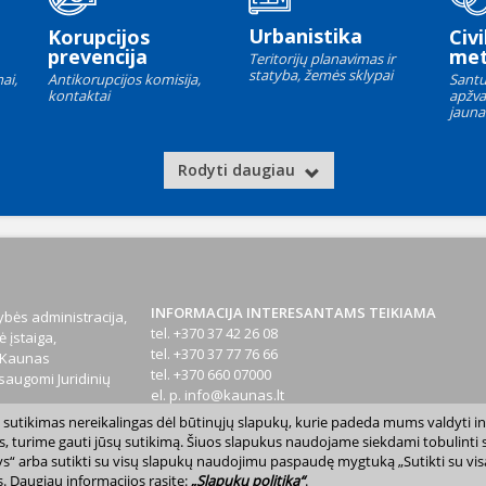
Urbanistika
Korupcijos
Civi
prevencija
met
Teritorijų planavimas ir
statyba, žemės sklypai
ai,
Antikorupcijos komisija,
Santu
kontaktai
apžva
jauna
Rodyti daugiau
INFORMACIJA INTERESANTAMS TEIKIAMA
bės administracija,
tel. +370 37 42 26 08
 įstaiga,
tel. +370 37 77 76 66
1 Kaunas
tel. +370 660 07000
augomi Juridinių
el. p.
info@kaunas.lt
sų sutikimas nereikalingas dėl būtinųjų slapukų, kurie padeda mums valdyti in
T 887648610
s, turime gauti jūsų sutikimą. Šiuos slapukus naudojame siekdami tobulinti sv
inktys“ arba sutikti su visų slapukų naudojimu paspaudę mygtuką „Sutikti su vi
. Daugiau informacijos rasite:
„Slapukų politika“
.
avivaldybė. Kopijuoti ir platinti www.kaunas.lt skelbiamą informaciją be autor