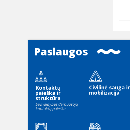
Paslaugos
Civilinė sauga ir
Kontaktų
mobilizacija
paieška ir
struktūra
Savivaldybės darbuotojų
kontaktų paieška