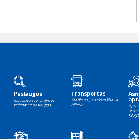
Transportas
Paslaugos
As
apt
Maršrutai, tvarkaraščiai, e.
Čia rasite savivaldybės
bilietas
teikiamas paslaugas
Aptar
asme
kokyb