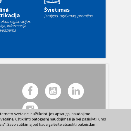
Švietimas
linė
rikacija
Įstaigos, ugdymas, premijos
okos registracijos
lga, informacija
vedžiams
terneto svetainę ir užtikrinti jos apsaugą, naudojimo.
etainę, užtikrinti patogesnį naudojimąsi ja bei pasiūlyti jums
sais“. Savo sutikimą bet kada galėsite atšaukti pakeisdami
ių sutikimo draudžiama. |
Svetainės žemėlapis »