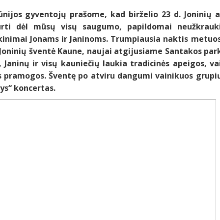
ūnijos gyventojų prašome, kad birželio 23 d. Joninių a
rti dėl mūsų visų saugumo, papildomai neužkrauki
kinimai Jonams ir Janinoms. Trumpiausia naktis metuose
 Joninių šventė Kaune, naujai atgijusiame Santakos parke
, Janinų ir visų kauniečių laukia tradicinės apeigos, 
s pramogos. Šventę po atviru dangumi vainikuos grupių
ys“ koncertas.