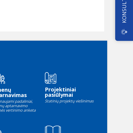
KONSULTAVIMAS
Projektiniai
menų
pasiūlymai
arnavimas
Statinių projektų viešinimas
naujami padaliniai,
nų aptarnavimo
ės vertinimo anketa