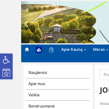
Previous
Apie Kauną
Meras
Open toolbar
Kultūros renginiai
Naujienos
Pr
Apie mus
JO
Veikla
Atnauj
Bendruomenė