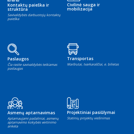
Civilinė sauga ir
Kontaktų paieška ir
mobilizacija
struktūra
Savivaldybės darbuotojų kontaktų
paieška
Transportas
Paslaugos
Maršrutai, tvarkaraščiai, e. bilietas
Čia rasite savivaldybės teikiamas
paslaugas
Projektiniai pasiūlymai
Asmenų aptarnavimas
Statinių projektų viešinimas
Aptarnaujami padaliniai, asmenų
aptarnavimo kokybės vertinimo
anketa