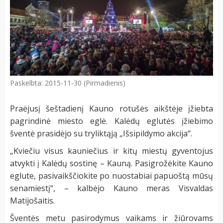
Paskelbta: 2015-11-30 (Pirmadienis)
Praėjusį šeštadienį Kauno rotušės aikštėje įžiebta
pagrindinė miesto eglė. Kalėdų eglutės įžiebimo
šventė prasidėjo su tryliktąją „Išsipildymo akcija“.
„Kviečiu visus kauniečius ir kitų miestų gyventojus
atvykti į Kalėdų sostinę – Kauną. Pasigrožėkite Kauno
eglute, pasivaikščiokite po nuostabiai papuoštą mūsų
senamiestį“, – kalbėjo Kauno meras Visvaldas
Matijošaitis.
Šventės metu pasirodymus vaikams ir žiūrovams