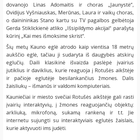
dovanojo Linas Adomaitis ir choras „Jaunystė“,
Ovidijus Vyšniauskas, Merūnas, Laura ir vaikų choras,
o dainininkas Stano kartu su TV pagalbos gelbėtoja
Gerda Stiklickienė atliko „Išsipildymo akcijai“ parašytą
kūrinį „Kai mes išmoksime skrist“.
Šių metų Kauno eglė atrodo kaip vientisa 18 metrų
aukščio eglė, tačiau ji sudaryta iš daugybės atskirų
eglučių. Daili klasikinė išvaizda paslėpė įvairius
jutiklius ir daviklius, kurie reaguoja į Rotušės aikštėje
ir pačioje eglutėje besilankančius žmones. Dalis
žaisliukų – išmanūs ir valdomi kompiuteriais.
Kauniečiai ir miesto svečiai Rotušės aikštėje gali rasti
įvairių interaktyvių, į žmones reaguojančių objektų:
arkliuką, mikrofoną, sukamą rankeną ir t.t. Jie
internetu sujungti su interaktyviais eglutės žaislais,
kurie aktyvuoti ims judėti.