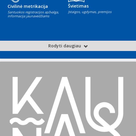
Švietimas
Civilinė metrikacija
Įstaigos, ugdymas, premijos
Santuokos registracijos apžvalga,
informacija jaunavedžiams
Rodyti daugiau