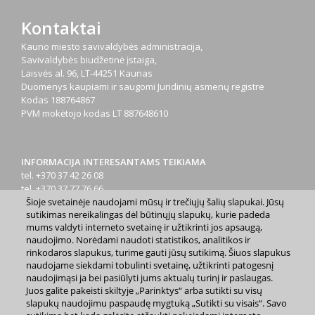
Kontaktai
Kauno miesto savivaldybės administracija,
Savivaldybės biudžetinė įstaiga,
Laisvės al. 96, LT-44251 Kaunas
Duomenys kaupiami ir saugomi Juridinių asmenų registre
Kodas
188764867
PVM mokėtojo kodas
LT 887648610
INFORMACIJA INTERESANTAMS TEIKIAMA
tel. +370 37 42 26 08
tel. +370 37 77 76 66
Šioje svetainėje naudojami mūsų ir trečiųjų šalių slapukai. Jūsų
tel. +370 660 07000
sutikimas nereikalingas dėl būtinųjų slapukų, kurie padeda
el. p.
info@kaunas.lt
mums valdyti interneto svetainę ir užtikrinti jos apsaugą,
naudojimo. Norėdami naudoti statistikos, analitikos ir
rinkodaros slapukus, turime gauti jūsų sutikimą. Šiuos slapukus
naudojame siekdami tobulinti svetainę, užtikrinti patogesnį
naudojimąsi ja bei pasiūlyti jums aktualų turinį ir paslaugas.
Juos galite pakeisti skiltyje „Parinktys“ arba sutikti su visų
2023 m. Kauno miesto savivaldybė. Kopijuoti ir platinti
slapukų naudojimu paspaudę mygtuką „Sutikti su visais“. Savo
www.kaunas.lt skelbiamą informaciją be autorių sutikimo draudžiama.