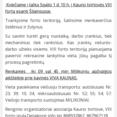
Kviečiame į talką Spalio 1 d. 10 h. į Kauno tvirtovės VIII
fortą esantį Šilainiuose.
Tvarkysime forto teritoriją, šalinsime menkaverčius
želdinius ir žolynus.
Su savimi turėti gerą nuotaiką, darbo įrankius, tiek
mechaninius tiek rankinius. Kas įrankių neturės-
darbo užteks visiems. VIII forto teritoriją planuojama
paversti rekreacine lankytina vieta. Jūsų pagalba šį
procesą pagreitintų.
Renkamės iki 09 val 45 min Milikonių apžvalgos
aikštelėje prie kavinės VIVA KAUNAS.
Vieta pasiekiama viešuoju transportu: autobusais Nr.
23; 39; 10; 34, mikroautobusais Nr. 52; 55; 54; 57.
Viešojo transporto sustojimas MILIKONIAI.
Renginio organizatoriai asociacija Kauno tvirtovė, VIII
forto įgula.Detalesnė info tel. 868932862, 867967118