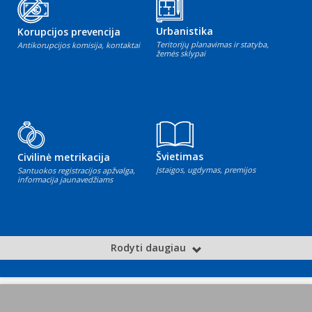
Urbanistika
Korupcijos prevencija
Teritorijų planavimas ir statyba,
Antikorupcijos komisija, kontaktai
žemės sklypai
Švietimas
Civilinė metrikacija
Įstaigos, ugdymas, premijos
Santuokos registracijos apžvalga,
informacija jaunavedžiams
Rodyti daugiau