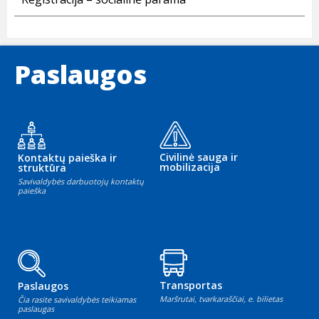
Paslaugos
Civilinė sauga ir
Kontaktų paieška ir
mobilizacija
struktūra
Savivaldybės darbuotojų kontaktų
paieška
Transportas
Paslaugos
Maršrutai, tvarkaraščiai, e. bilietas
Čia rasite savivaldybės teikiamas
paslaugas