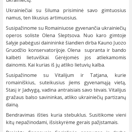
ukrainiečių.
Ukrainiečiai su šiluma prisiminė savo gimtuosius
namus, ten likusius artimuosius.
Susipažinome su Romainiuose gyvenančia ukrainiečių
operos soliste Olena Sleptsova. Nuo karo gimtoje
šalyje pabėgusi dainininkė šiandien dirba Kauno Juozo
Gruodžio konservatorijoje. Olena supranta ir bando
kalbėti lietuviškai. Gėrėjomės jos atliekamomis
dainomis. Kai kurias iš jų atliko lietuvių kalba.
Susipažinome su Vitalijum ir Tatjana, kurie
romainiškius, suteikusius jiems gyvenamąją vietą,
Stasį ir Jadvygą, vadina antraisiais savo tėvais. Vitalijus
gražaus balso savininkas, atliko ukrainiečių partizanų
dainą.
Bendravimas išties kuria stebuklus. Susitikome vieni
kitų nepažinodami, išsiskyrėme gerais pažįstamais.