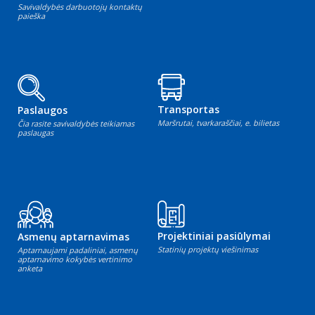
Savivaldybės darbuotojų kontaktų
paieška
Transportas
Paslaugos
Maršrutai, tvarkaraščiai, e. bilietas
Čia rasite savivaldybės teikiamas
paslaugas
Projektiniai pasiūlymai
Asmenų aptarnavimas
Statinių projektų viešinimas
Aptarnaujami padaliniai, asmenų
aptarnavimo kokybės vertinimo
anketa