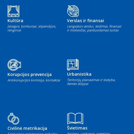
Kultūra
Verslas ir finansai
Įstaigos, konkursai, stipendijos,
Lengvatos verslui, leidimai, finansai
renginiai
ir mokesčiai, parduodamas turtas
Urbanistika
Korupcijos prevencija
Teritorijų planavimas ir statyba,
Antikorupcijos komisija, kontaktai
žemės sklypai
Švietimas
Civilinė metrikacija
Įstaigos, ugdymas, premijos
Santuokos registracijos apžvalga,