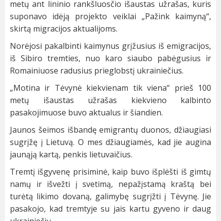
metų ant lininio rankšluosčio išaustas užrašas, kuris
suponavo idėją projekto veiklai „Pažink kaimyną“,
skirtą migracijos aktualijoms.
Norėjosi pakalbinti kaimynus grįžusius iš emigracijos,
iš Sibiro tremties, nuo karo siaubo pabėgusius ir
Romainiuose radusius prieglobstį ukrainiečius.
„Motina ir Tėvynė kiekvienam tik viena“ prieš 100
metų išaustas užrašas kiekvieno kalbinto
pasakojimuose buvo aktualus ir šiandien.
Jaunos šeimos išbandę emigrantų duonos, džiaugiasi
sugrįžę į Lietuvą. O mes džiaugiamės, kad jie augina
jaunąją kartą, penkis lietuvaičius.
Tremtį išgyvenę prisiminė, kaip buvo išplėšti iš gimtų
namų ir išvežti į svetimą, nepažįstamą kraštą bei
turėtą likimo dovaną, galimybę sugrįžti į Tėvynę. Jie
pasakojo, kad tremtyje su jais kartu gyveno ir daug