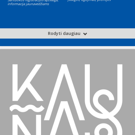
informacija jaunavedžiams
Rodyti daugiau