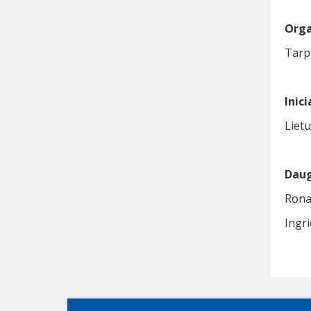
Orga
Tarpt
Inic
Liet
Daug
Rona
Ingr