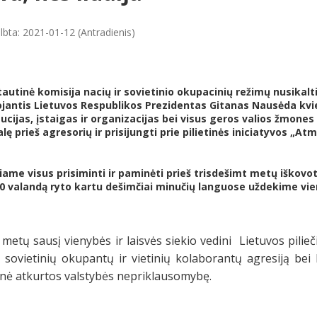
lbta: 2021-01-12 (Antradienis)
autinė komisija nacių ir sovietinio okupacinių režimų nusikalti
jantis Lietuvos Respublikos Prezidentas Gitanas Nausėda kvie
tucijas, įstaigas ir organizacijas bei visus geros valios žmones
lę prieš agresorių ir prisijungti prie pilietinės iniciatyvos „Atmi
iame visus prisiminti ir paminėti prieš trisdešimt metų iškov
00 valandą ryto kartu dešimčiai minučių languose uždekime vie
metų sausį vienybės ir laisvės siekio vedini Lietuvos pilieč
š sovietinių okupantų ir vietinių kolaborantų agresiją be
nė atkurtos valstybės nepriklausomybę.