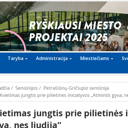
Taryba
Administracija
Miestiečiams
Sv
adžia
Seniūnijos
Petrašiūnų-Gričiupio seniūnija
Kvietimas jungtis prie pilietinės iniciatyvos „Atmintis gyva, ne
ietimas jungtis prie pilietinės
va, nes liudija“