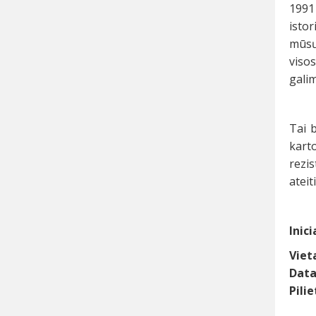
1991
isto
mūsų
viso
galim
Tai 
kart
rezis
ateit
Inic
Viet
Data
Pilie