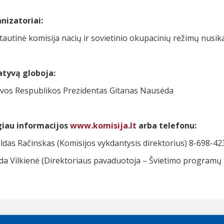
nizatoriai:
autinė komisija nacių ir sovietinio okupacinių režimų nusika
iatyvą globoja:
uvos Respublikos Prezidentas Gitanas Nausėda
iau informacijos
www.komisija.lt
arba telefonu:
ldas Račinskas (Komisijos vykdantysis direktorius) 8-698-42
ida Vilkienė (Direktoriaus pavaduotoja – Švietimo programų