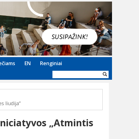
Next
ečiams
EN
Renginiai
Paieškos
forma
s liudija“
 iniciatyvos „Atmintis