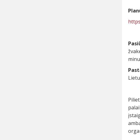
Plan
https
Pasi
žvakę
minu
Past
Lietu
Pili
palai
įstai
ambas
organ