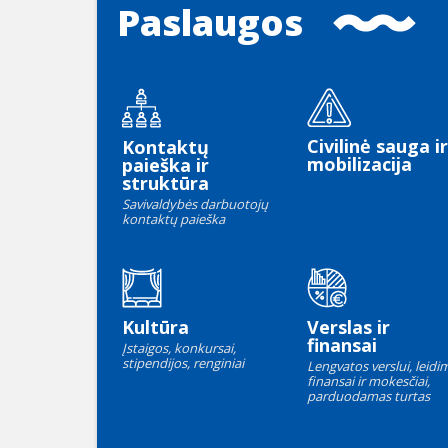
Paslaugos
Civilinė sauga ir
Kontaktų
mobilizacija
paieška ir
struktūra
Savivaldybės darbuotojų
kontaktų paieška
Kultūra
Verslas ir
finansai
Įstaigos, konkursai,
stipendijos, renginiai
Lengvatos verslui, leidim
finansai ir mokesčiai,
parduodamas turtas