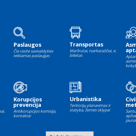
Transportas
Paslaugos
As
apt
Maršrutai, tvarkaraščiai, e.
Čia rasite savivaldybės
bilietas
teikiamas paslaugas
Aptar
asme
kokyb
Urbanistika
Korupcijos
Civi
prevencija
met
Teritorijų planavimas ir
statyba, žemės sklypai
ai,
Antikorupcijos komisija,
Santu
kontaktai
apžva
jauna