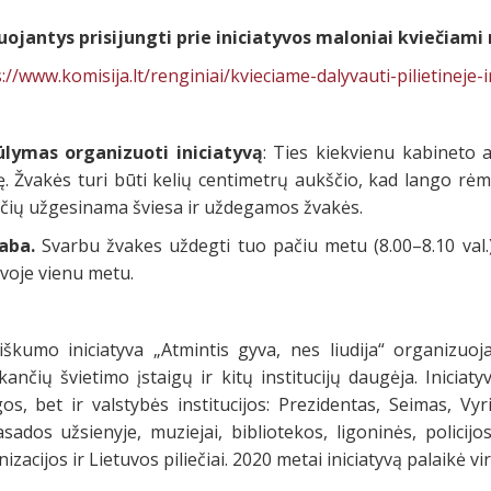
uojantys prisijungti prie iniciatyvos maloniai kviečiami 
://www.komisija.lt/renginiai/kvieciame-dalyvauti-pilietineje-i
ūlymas organizuoti iniciatyvą
: Ties kiekvienu kabineto
. Žvakės turi būti kelių centimetrų aukščio, kad lango rėma
čių užgesinama šviesa ir uždegamos žvakės.
aba.
Svarbu žvakes uždegti tuo pačiu metu (8.00–8.10 val.)
voje vienu metu.
etiškumo iniciatyva „Atmintis gyva, nes liudija“ organizu
kančių švietimo įstaigų ir kitų institucijų daugėja. Iniciat
gos, bet ir valstybės institucijos: Prezidentas, Seimas, Vy
ados užsienyje, muziejai, bibliotekos, ligoninės, policijo
izacijos ir Lietuvos piliečiai. 2020 metai iniciatyvą palaikė vir