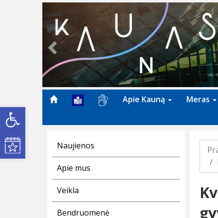
Previous
Apie Kauną
Meras
Open toolbar
Kultūros renginiai
Naujienos
Pr
Apie mus
Kv
Veikla
gy
Bendruomenė