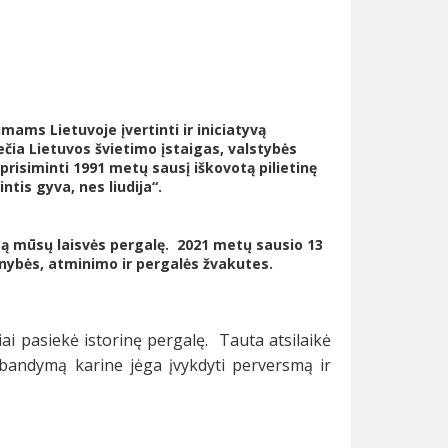
mams Lietuvoje įvertinti ir iniciatyvą
čia Lietuvos švietimo įstaigas, valstybės
 prisiminti 1991 metų sausį iškovotą pilietinę
ntis gyva, nes liudija“.
otą mūsų laisvės pergalę. 2021 metų sausio 13
nybės, atminimo ir pergalės žvakutes.
iai pasiekė istorinę pergalę. Tauta atsilaikė
i bandymą karine jėga įvykdyti perversmą ir