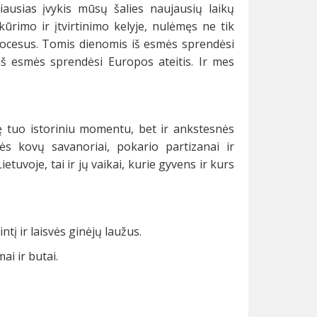
iausias įvykis mūsų šalies naujausių laikų
ūrimo ir įtvirtinimo kelyje, nulėmęs ne tik
procesus. Tomis dienomis iš esmės sprendėsi
 iš esmės sprendėsi Europos ateitis. Ir mes
 tuo istoriniu momentu, bet ir ankstesnės
ės kovų savanoriai, pokario partizanai ir
etuvoje, tai ir jų vaikai, kurie gyvens ir kurs
tį ir laisvės ginėjų laužus.
ai ir butai.