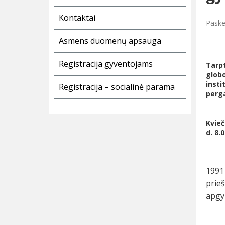
Kontaktai
Paske
Asmens duomenų apsauga
Registracija gyventojams
Tarpt
globo
insti
Registracija – socialinė parama
perga
Kvieč
d. 8.
1991 
prie
apgy