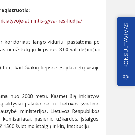
registruotis:
niciatyvoje-atmintis-gyva-nes-liudija/
KONSULTAVIMAS
 ar koridoriaus lango viduriu pastatoma po
s neužstotų jų liepsnos. 8.00 val. dešimčiai
 tam, kad žvakių liepsnelės plazdėtų visoje
ojama nuo 2008 metų. Kasmet šią iniciatyvą
yvą aktyviai palaiko ne tik Lietuvos švietimo
riausybė, ministerijos, Lietuvos Respublikos
s komisariatai, pasienio užkardos, įstaigos,
š 1500 švietimo įstaigų ir kitų institucijų.