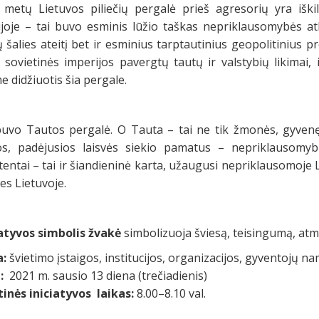
 metų Lietuvos piliečių pergalė prieš agresorių yra iškil
rijoje – tai buvo esminis lūžio taškas nepriklausomybės atk
 šalies ateitį bet ir esminius tarptautinius geopolitinius 
s sovietinės imperijos pavergtų tautų ir valstybių likimai,
e didžiuotis šia pergale.
buvo Tautos pergalė. O Tauta – tai ne tik žmonės, gyvenę
os, padėjusios laisvės siekio pamatus – nepriklausomyb
tentai – tai ir šiandieninė karta, užaugusi nepriklausomoje Li
ies Lietuvoje.
iatyvos simbolis žvakė
simbolizuoja šviesą, teisingumą, atmin
a:
švietimo įstaigos, institucijos, organizacijos, gyventojų nam
:
2021 m. sausio 13 diena (trečiadienis)
tinės iniciatyvos laikas:
8.00–8.10 val.