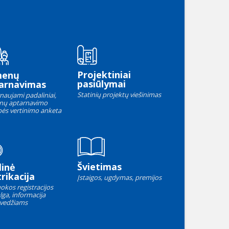
Projektiniai
menų
pasiūlymai
arnavimas
Statinių projektų viešinimas
naujami padaliniai,
nų aptarnavimo
ės vertinimo anketa
Švietimas
linė
rikacija
Įstaigos, ugdymas, premijos
okos registracijos
lga, informacija
vedžiams