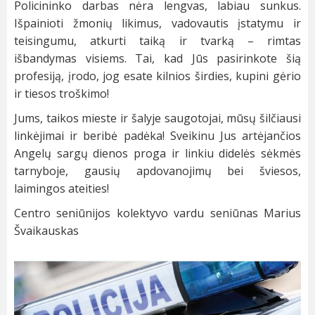
Policininko darbas nėra lengvas, labiau sunkus.
Išpainioti žmonių likimus, vadovautis įstatymu ir
teisingumu, atkurti taiką ir tvarką – rimtas
išbandymas visiems. Tai, kad Jūs pasirinkote šią
profesiją, įrodo, jog esate kilnios širdies, kupini gėrio
ir tiesos troškimo!
Jums, taikos mieste ir šalyje saugotojai, mūsų šilčiausi
linkėjimai ir beribė padėka! Sveikinu Jus artėjančios
Angelų sargų dienos proga ir linkiu didelės sėkmės
tarnyboje, gausių apdovanojimų bei šviesos,
laimingos ateities!
Centro seniūnijos kolektyvo vardu seniūnas Marius
Švaikauskas