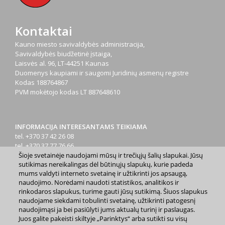
Kontaktai
Kauno miesto savivaldybės administracija,
Savivaldybės biudžetinė įstaiga,
Laisvės al. 96, LT-44251 Kaunas
Duomenys kaupiami ir saugomi Juridinių asmenų registre
Kodas
188764867
PVM mokėtojo kodas
LT 887648610
INFORMACIJA INTERESANTAMS TEIKIAMA
tel. +370 37 42 26 08
tel. +370 37 77 76 66
tel. +370 660 07000
Šioje svetainėje naudojami mūsų ir trečiųjų šalių slapukai. Jūsų
sutikimas nereikalingas dėl būtinųjų slapukų, kurie padeda
el. p.
info@kaunas.lt
mums valdyti interneto svetainę ir užtikrinti jos apsaugą,
naudojimo. Norėdami naudoti statistikos, analitikos ir
rinkodaros slapukus, turime gauti jūsų sutikimą. Šiuos slapukus
naudojame siekdami tobulinti svetainę, užtikrinti patogesnį
naudojimąsi ja bei pasiūlyti jums aktualų turinį ir paslaugas.
Juos galite pakeisti skiltyje „Parinktys“ arba sutikti su visų