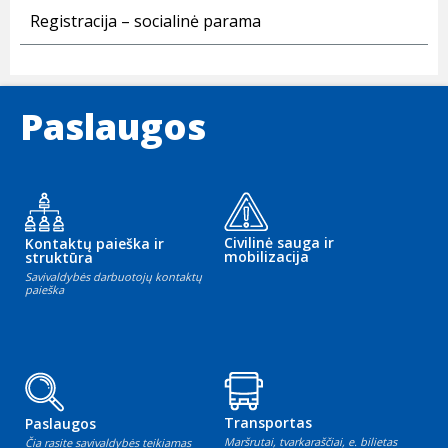
Registracija – socialinė parama
Paslaugos
Civilinė sauga ir
Kontaktų paieška ir
mobilizacija
struktūra
Savivaldybės darbuotojų kontaktų
paieška
Transportas
Paslaugos
Maršrutai, tvarkaraščiai, e. bilietas
Čia rasite savivaldybės teikiamas