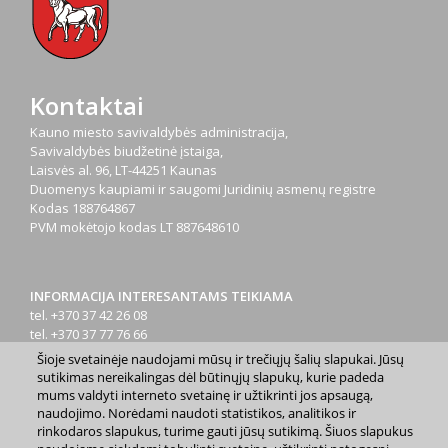
Kontaktai
Kauno miesto savivaldybės administracija,
Savivaldybės biudžetinė įstaiga,
Laisvės al. 96, LT-44251 Kaunas
Duomenys kaupiami ir saugomi Juridinių asmenų registre
Kodas
188764867
PVM mokėtojo kodas
LT 887648610
INFORMACIJA INTERESANTAMS TEIKIAMA
tel. +370 37 42 26 08
tel. +370 37 77 76 66
tel. +370 660 07000
Šioje svetainėje naudojami mūsų ir trečiųjų šalių slapukai. Jūsų
el. p.
info@kaunas.lt
sutikimas nereikalingas dėl būtinųjų slapukų, kurie padeda
mums valdyti interneto svetainę ir užtikrinti jos apsaugą,
naudojimo. Norėdami naudoti statistikos, analitikos ir
rinkodaros slapukus, turime gauti jūsų sutikimą. Šiuos slapukus