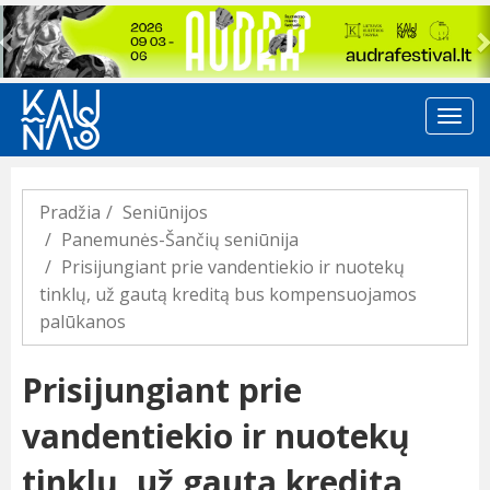
Previous
Pradžia
Seniūnijos
Panemunės-Šančių seniūnija
Prisijungiant prie vandentiekio ir nuotekų
tinklų, už gautą kreditą bus kompensuojamos
palūkanos
Prisijungiant prie
vandentiekio ir nuotekų
tinklų, už gautą kreditą