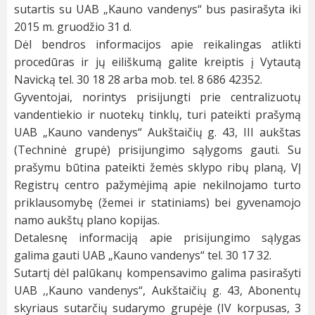
sutartis su UAB „Kauno vandenys“ bus pasirašyta iki
2015 m. gruodžio 31 d.
Dėl bendros informacijos apie reikalingas atlikti
procedūras ir jų eiliškumą galite kreiptis į Vytautą
Navicką tel. 30 18 28 arba mob. tel. 8 686 42352.
Gyventojai, norintys prisijungti prie centralizuotų
vandentiekio ir nuotekų tinklų, turi pateikti prašymą
UAB „Kauno vandenys“ Aukštaičių g. 43, III aukštas
(Techninė grupė) prisijungimo sąlygoms gauti. Su
prašymu būtina pateikti žemės sklypo ribų planą, VĮ
Registrų centro pažymėjimą apie nekilnojamo turto
priklausomybę (žemei ir statiniams) bei gyvenamojo
namo aukštų plano kopijas.
Detalesnę informaciją apie prisijungimo sąlygas
galima gauti UAB „Kauno vandenys“ tel. 30 17 32.
Sutartį dėl palūkanų kompensavimo galima pasirašyti
UAB ,,Kauno vandenys“, Aukštaičių g. 43, Abonentų
skyriaus sutarčių sudarymo grupėje (IV korpusas, 3