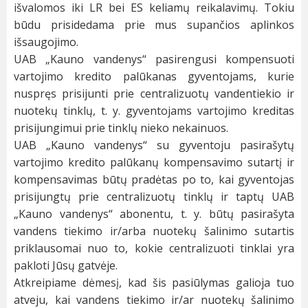
išvalomos iki LR bei ES keliamų reikalavimų. Tokiu
būdu prisidedama prie mus supančios aplinkos
išsaugojimo.
UAB „Kauno vandenys“ pasirengusi kompensuoti
vartojimo kredito palūkanas gyventojams, kurie
nuspręs prisijunti prie centralizuotų vandentiekio ir
nuotekų tinklų, t. y. gyventojams vartojimo kreditas
prisijungimui prie tinklų nieko nekainuos.
UAB „Kauno vandenys“ su gyventoju pasirašytų
vartojimo kredito palūkanų kompensavimo sutartį ir
kompensavimas būtų pradėtas po to, kai gyventojas
prisijungtų prie centralizuotų tinklų ir taptų UAB
„Kauno vandenys“ abonentu, t. y. būtų pasirašyta
vandens tiekimo ir/arba nuotekų šalinimo sutartis
priklausomai nuo to, kokie centralizuoti tinklai yra
pakloti Jūsų gatvėje.
Atkreipiame dėmesį, kad šis pasiūlymas galioja tuo
atveju, kai vandens tiekimo ir/ar nuotekų šalinimo