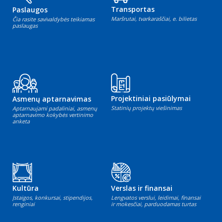
Transportas
Paslaugos
Maršrutai, tvarkaraščiai, e. bilietas
Čia rasite savivaldybės teikiamas
paslaugas
Projektiniai pasiūlymai
Asmenų aptarnavimas
Statinių projektų viešinimas
Aptarnaujami padaliniai, asmenų
aptarnavimo kokybės vertinimo
anketa
Kultūra
Verslas ir finansai
Įstaigos, konkursai, stipendijos,
Lengvatos verslui, leidimai, finansai
renginiai
ir mokesčiai, parduodamas turtas