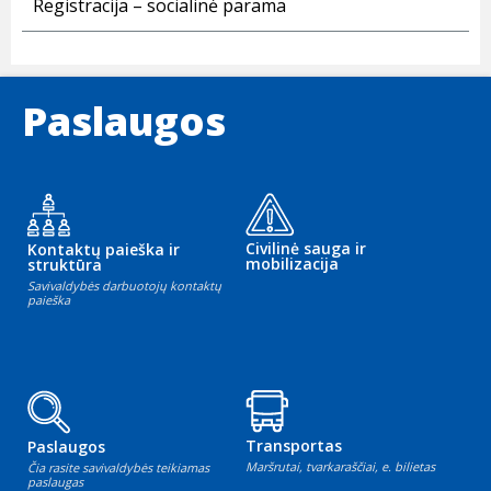
Registracija – socialinė parama
Paslaugos
Civilinė sauga ir
Kontaktų paieška ir
mobilizacija
struktūra
Savivaldybės darbuotojų kontaktų
paieška
Transportas
Paslaugos
Maršrutai, tvarkaraščiai, e. bilietas
Čia rasite savivaldybės teikiamas
paslaugas