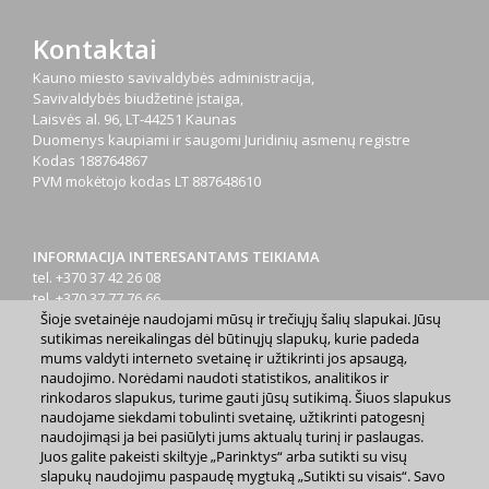
Kontaktai
Kauno miesto savivaldybės administracija,
Savivaldybės biudžetinė įstaiga,
Laisvės al. 96, LT-44251 Kaunas
Duomenys kaupiami ir saugomi Juridinių asmenų registre
Kodas
188764867
PVM mokėtojo kodas
LT 887648610
INFORMACIJA INTERESANTAMS TEIKIAMA
tel. +370 37 42 26 08
tel. +370 37 77 76 66
Šioje svetainėje naudojami mūsų ir trečiųjų šalių slapukai. Jūsų
tel. +370 660 07000
sutikimas nereikalingas dėl būtinųjų slapukų, kurie padeda
el. p.
info@kaunas.lt
mums valdyti interneto svetainę ir užtikrinti jos apsaugą,
naudojimo. Norėdami naudoti statistikos, analitikos ir
rinkodaros slapukus, turime gauti jūsų sutikimą. Šiuos slapukus
naudojame siekdami tobulinti svetainę, užtikrinti patogesnį
naudojimąsi ja bei pasiūlyti jums aktualų turinį ir paslaugas.
Juos galite pakeisti skiltyje „Parinktys“ arba sutikti su visų
2023 m. Kauno miesto savivaldybė. Kopijuoti ir platinti
slapukų naudojimu paspaudę mygtuką „Sutikti su visais“. Savo