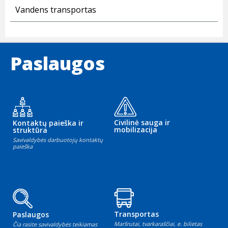
Vandens transportas
Paslaugos
Civilinė sauga ir
Kontaktų paieška ir
mobilizacija
struktūra
Savivaldybės darbuotojų kontaktų
paieška
Transportas
Paslaugos
Maršrutai, tvarkaraščiai, e. bilietas
Čia rasite savivaldybės teikiamas