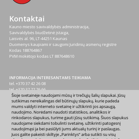
Kontaktai
Kauno miesto savivaldybės administracija,
Savivaldybės biudžetinė įstaiga,
Laisvės al. 96, LT-44251 Kaunas
Duomenys kaupiami ir saugomi Juridinių asmenų registre
Kodas
188764867
PVM mokėtojo kodas
LT 887648610
INFORMACIJA INTERESANTAMS TEIKIAMA
tel. +370 37 42 26 08
tel. +370 37 77 76 66
Šioje svetainėje naudojami mūsų ir trečiųjų šalių slapukai. Jūsų
tel. +370 660 07000
sutikimas nereikalingas dėl būtinųjų slapukų, kurie padeda
el. p.
info@kaunas.lt
mums valdyti interneto svetainę ir užtikrinti jos apsaugą,
naudojimo. Norėdami naudoti statistikos, analitikos ir
rinkodaros slapukus, turime gauti jūsų sutikimą. Šiuos slapukus
naudojame siekdami tobulinti svetainę, užtikrinti patogesnį
naudojimąsi ja bei pasiūlyti jums aktualų turinį ir paslaugas.
Juos galite pakeisti skiltyje „Parinktys“ arba sutikti su visų