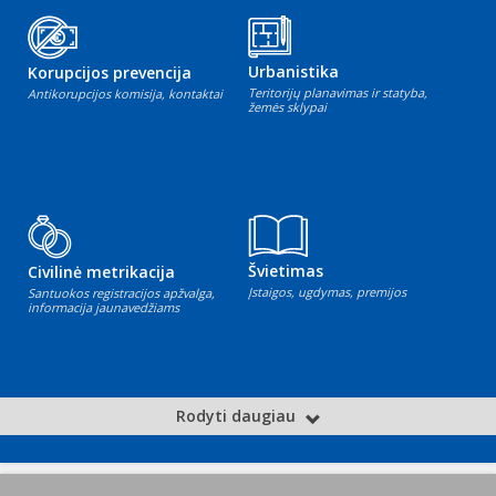
Urbanistika
Korupcijos prevencija
Teritorijų planavimas ir statyba,
Antikorupcijos komisija, kontaktai
žemės sklypai
Švietimas
Civilinė metrikacija
Įstaigos, ugdymas, premijos
Santuokos registracijos apžvalga,
informacija jaunavedžiams
Rodyti daugiau