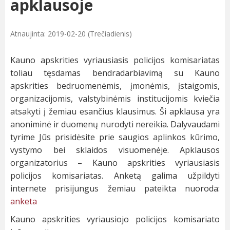
apklausoje
Atnaujinta: 2019-02-20 (Trečiadienis)
Kauno apskrities vyriausiasis policijos komisariatas
toliau tęsdamas bendradarbiavimą su Kauno
apskrities bedruomenėmis, įmonėmis, įstaigomis,
organizacijomis, valstybinėmis institucijomis kviečia
atsakyti į žemiau esančius klausimus. Ši apklausa yra
anoniminė ir duomenų nurodyti nereikia. Dalyvaudami
tyrime Jūs prisidėsite prie saugios aplinkos kūrimo,
vystymo bei sklaidos visuomenėje. Apklausos
organizatorius – Kauno apskrities vyriausiasis
policijos komisariatas. Anketą galima užpildyti
internete prisijungus žemiau pateikta nuoroda:
anketa
Kauno apskrities vyriausiojo policijos komisariato