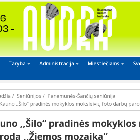
Taryba
Administracija
Miestiečiams
Sv
adžia
Seniūnijos
Panemunės-Šančių seniūnija
Kauno ,,Šilo“ pradinės mokyklos moksleivių foto darbų par
uno ,,Šilo“ pradinės mokyklos
roda ,,Žiemos mozaika“