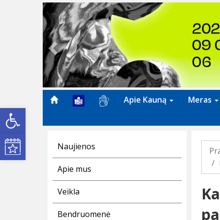
Previous
Apie Kauną
Meras
Open toolbar
Kultūros renginiai
Naujienos
Pr
Apie mus
Ka
Veikla
pa
Bendruomenė