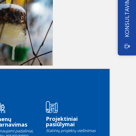
KONSULTAVIMAS
Projektiniai
menų
pasiūlymai
arnavimas
Statinių projektų viešinimas
naujami padaliniai,
nų aptarnavimo