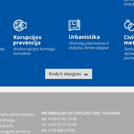
kokyb
Urbanistika
Korupcijos
Civi
prevencija
met
Teritorijų planavimas ir
statyba, žemės sklypai
ai,
Antikorupcijos komisija,
Santu
kontaktai
apžva
jauna
Rodyti daugiau
INFORMACIJA INTERESANTAMS TEIKIAMA
bės administracija,
tel. +370 37 42 26 08
 įstaiga,
tel. +370 37 77 76 66
1 Kaunas
tel. +370 660 07000
augomi Juridinių