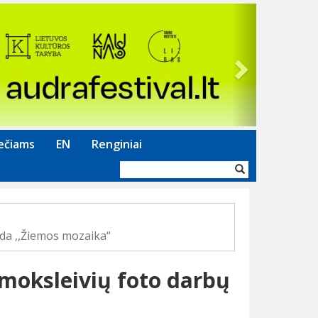
Next
ečiams
EN
Renginiai
Paieškos
forma
oda ,,Žiemos mozaika“
 moksleivių foto darbų