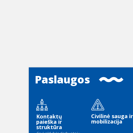
Paslaugos
Civilinė sauga ir
Kontaktų
mobilizacija
paieška ir
struktūra