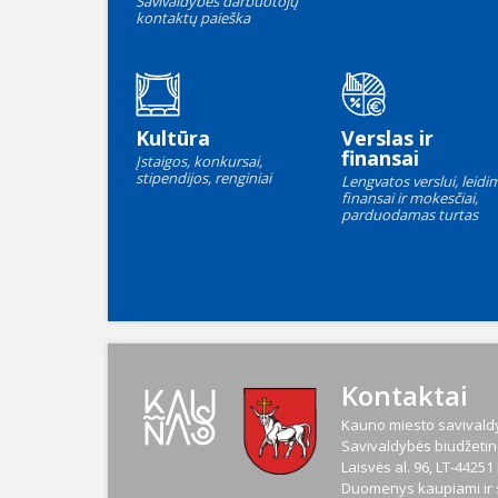
Savivaldybės darbuotojų
kontaktų paieška
Kultūra
Verslas ir
finansai
Įstaigos, konkursai,
stipendijos, renginiai
Lengvatos verslui, leidim
finansai ir mokesčiai,
parduodamas turtas
Kontaktai
Kauno miesto savivaldy
Savivaldybės biudžetinė
Laisvės al. 96, LT-4425
Duomenys kaupiami ir s