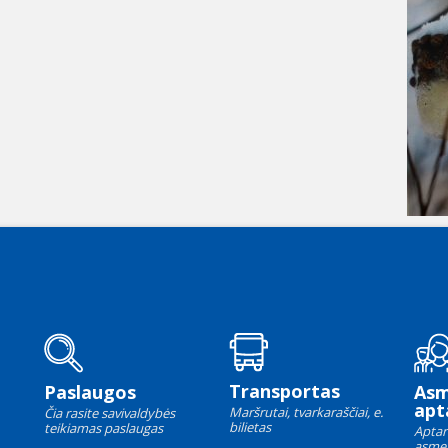
Transportas
Paslaugos
As
apt
Maršrutai, tvarkaraščiai, e.
Čia rasite savivaldybės
bilietas
teikiamas paslaugas
Aptar
asme