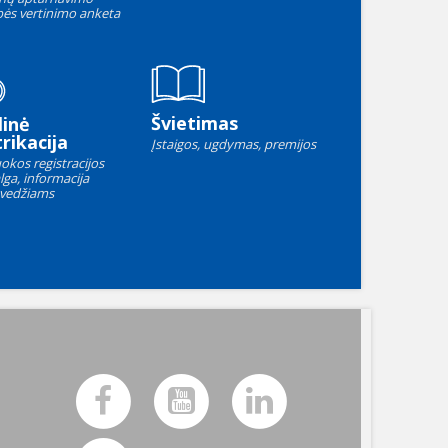
ės vertinimo anketa
Švietimas
linė
rikacija
Įstaigos, ugdymas, premijos
okos registracijos
lga, informacija
vedžiams