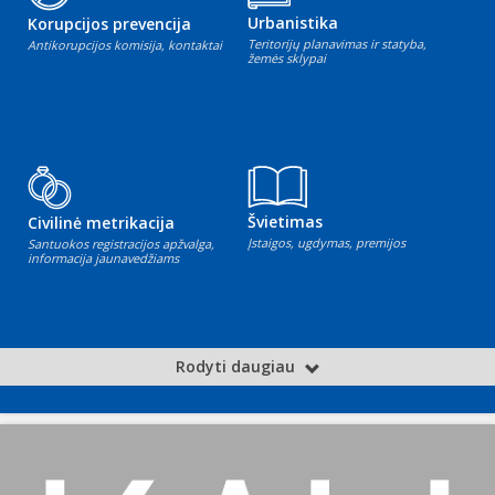
Urbanistika
Korupcijos prevencija
Teritorijų planavimas ir statyba,
Antikorupcijos komisija, kontaktai
žemės sklypai
Švietimas
Civilinė metrikacija
Įstaigos, ugdymas, premijos
Santuokos registracijos apžvalga,
informacija jaunavedžiams
Rodyti daugiau