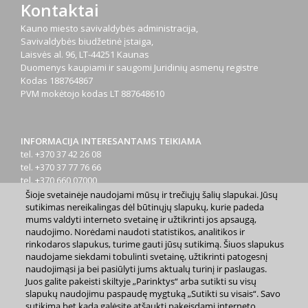
Kontaktai
Kauno miesto savivaldybės administracija,
Savivaldybės biudžetinė įstaiga,
Laisvės al. 96, LT-44251 Kaunas
Duomenys kaupiami ir saugomi Juridinių asmenų registre
Kodas
188764867
PVM mokėtojo kodas
LT 887648610
INFORMACIJA INTERESANTAMS TEIKIAMA
tel. +370 37 42 26 08
tel. +370 37 77 76 66
tel. +370 660 07000
el. p.
info@kaunas.lt
Šioje svetainėje naudojami mūsų ir trečiųjų šalių slapukai. Jūsų
sutikimas nereikalingas dėl būtinųjų slapukų, kurie padeda
mums valdyti interneto svetainę ir užtikrinti jos apsaugą,
naudojimo. Norėdami naudoti statistikos, analitikos ir
rinkodaros slapukus, turime gauti jūsų sutikimą. Šiuos slapukus
naudojame siekdami tobulinti svetainę, užtikrinti patogesnį
naudojimąsi ja bei pasiūlyti jums aktualų turinį ir paslaugas.
2023 m. Kauno miesto savivaldybė. Kopijuoti ir platinti
Juos galite pakeisti skiltyje „Parinktys“ arba sutikti su visų
www.kaunas.lt skelbiamą informaciją be autorių sutikimo draudžiama.
slapukų naudojimu paspaudę mygtuką „Sutikti su visais“. Savo
|
Svetainės žemėlapis »
sutikimą bet kada galėsite atšaukti pakeisdami interneto