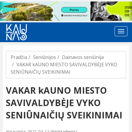
Previous
Pradžia
Seniūnijos
Dainavos seniūnija
VAKAR kAUNO MIESTO SAVIVALDYBĖJE VYKO
SENIŪNAIČIŲ SVEIKINIMAI
VAKAR kAUNO MIESTO
SAVIVALDYBĖJE VYKO
SENIŪNAIČIŲ SVEIKINIMAI
Atnaujinta: 2021-03-12 (Penktadienis)