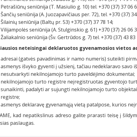
Petrašiūnų seniūnija (T. Masiulio g. 10) tel. +370 (37) 37 06 6
Šančių seniūnija (A. Juozapavičiaus per. 72), tel. +370 (37) 34
Šilainių seniūnija (Baltų pr. 53) +370 (37) 37 78 14;
Vilijampolės seniūnija (A. Stulginskio g. 61) +370 (37) 26 06 3
Žaliakalnio seniūnija (Šv. Gertrūdos g. 7) tel. +370 (37) 43 83 
iausios neteisingai deklaruotos gyvenamosios vietos ad
adresai (gatvės pavadinimas ir namo numeris) suteikti pirm
asmenys išvyko gyventi į užsienį, tačiau nedeklaravo savo iš
nesutvarkyti nekilnojamojo turto paveldėjimo dokumentai;
nekilnojamojo turto registre neįregistruotas gyventojo turt
sunaikinti, padalyti ar sujungti nekilnojamojo turto objektai
registre;
asmenys deklaravę gyvenamąją vietą patalpose, kurios neįr
AME, kad nepatikslinus adreso galite prarasti teisę į šildy
sias paslaugas.