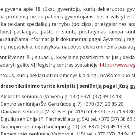
e gyvena apie 18 tūkst. gyventojų, kurių deklaruotos gyv
lia problemų ne tik patiems gyventojams, bet ir valstybės 
ka teikiant specialiųjų tarnybų (policijos, priešgaisrinės 
lbos) paslaugas, pašto ir siuntų pristatymas tampa sunki
mų siunčiama informacija ir dokumentai pagal Gyventojų re
nų nepasiekia, nepavyksta naudotis elektroninėmis paslau
ant išvengti šių situacijų, kviečiame pasitikrinti ar jūsų de
adaryti galite VĮ Registrų centras svetainėje:
https://www.regi
ntojus, kurių deklaruoti duomenys klaidingi, prašome kuo sk
adreso tikslinimo turite kreiptis į seniūniją pagal jūsų 
Aleksoto seniūnija (Veiverių g. 132) +370 (37) 39 14 18;
Centro seniūnija (Šv. Gertrūdos g. 7) +370 (37) 20 85 20;
Dainavos seniūnija (V. Krėvės pr. 41A) tel. +370 (37) 71 93 80
Eigulių seniūnija (P. Plechavičiaus g. 9A) tel. +370 (37) 38 69 
Gričiupio seniūnija (Gričiupio g. 11) tel. +370 (37) 45 13 33;
Panemunės seniūnija (Vaidoto g. 115) tel. +370 (37) 74 94 15