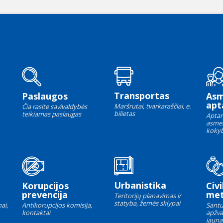
Transportas
Paslaugos
As
apt
Maršrutai, tvarkaraščiai, e.
Čia rasite savivaldybės
bilietas
teikiamas paslaugas
Aptar
asme
kokyb
Urbanistika
Korupcijos
Civi
prevencija
met
Teritorijų planavimas ir
statyba, žemės sklypai
ai,
Antikorupcijos komisija,
Santu
kontaktai
apžva
jauna