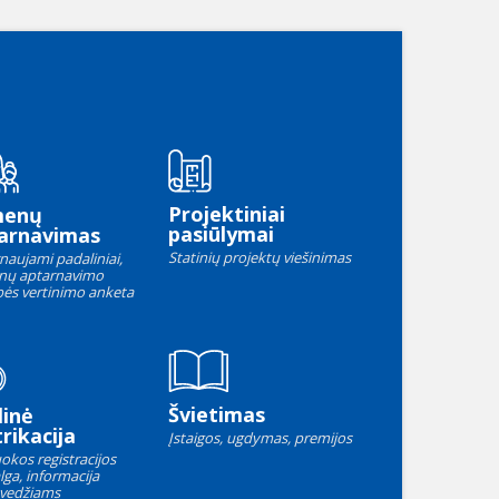
Projektiniai
menų
pasiūlymai
arnavimas
Statinių projektų viešinimas
naujami padaliniai,
nų aptarnavimo
ės vertinimo anketa
Švietimas
linė
rikacija
Įstaigos, ugdymas, premijos
okos registracijos
lga, informacija
vedžiams