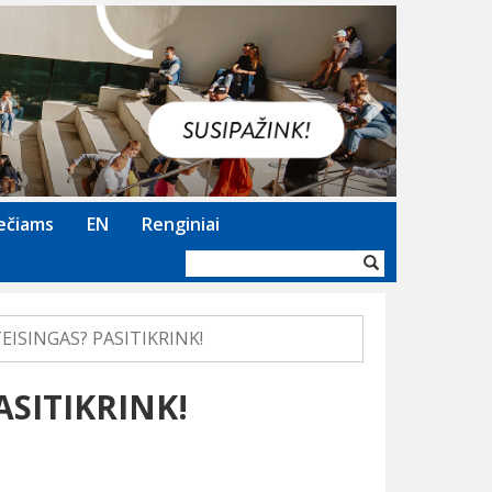
Next
ečiams
EN
Renginiai
Paieškos
forma
EISINGAS? PASITIKRINK!
ASITIKRINK!