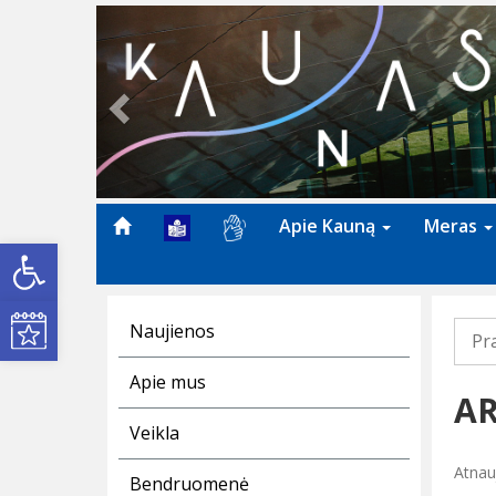
Previous
Apie Kauną
Meras
Open toolbar
Kultūros renginiai
Naujienos
Pr
Apie mus
AR
Veikla
Atnau
Bendruomenė