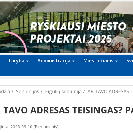
Taryba
Administracija
Miestiečiams
Sv
adžia
Seniūnijos
Eigulių seniūnija
AR TAVO ADRESAS T
 TAVO ADRESAS TEISINGAS? P
jinta: 2025-03-10 (Pirmadienis)