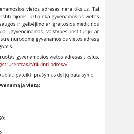
enamosios vietos adresas nėra tikslus. Tai
institucijoms: užtrunka gyvenamosios vietos
apsaugos ir gelbėjimo ar greitosios medicinos
ai įgyvendinamas, valstybės institucijų ar
gistre nurodomą gyvenamosios vietos adresą
gomis.
klaruotas gyvenamosios vietos adresas tikslus.
strucentras.lt/tikrinti-adresa/
.
ubiau pateikti prašymus dėl jų pataisymo.
gyvenamąją vietą:
;
60;
;