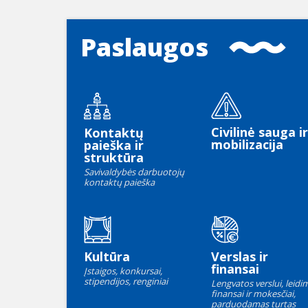
Paslaugos
Civilinė sauga ir
Kontaktų
mobilizacija
paieška ir
struktūra
Savivaldybės darbuotojų
kontaktų paieška
Kultūra
Verslas ir
finansai
Įstaigos, konkursai,
stipendijos, renginiai
Lengvatos verslui, leidim
finansai ir mokesčiai,
parduodamas turtas