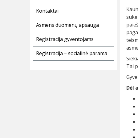
Kaun
Kontaktai
suke
paieš
Asmens duomenų apsauga
paga
Registracija gyventojams
teis
asme
Registracija – socialinė parama
Sieki
Tai p
Gyve
Dėl 