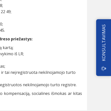
8;
 22 49;
0;
KONSULTAVIMAS
45.
reso priežastys:
ą kartą;
vykimo iš LR;
as;
 ir tai neįregistruota nekilnojamojo turto
egistruotos nekilnojamojo turto registre.
mo kompensaciją, socialines išmokas ar kitas