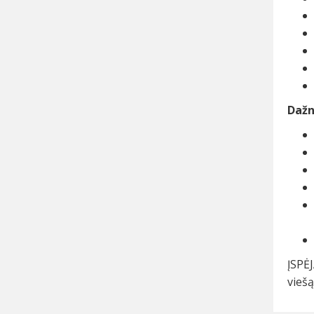
Dažn
ĮSPĖJ
viešą