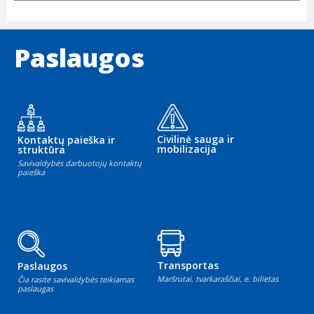
Paslaugos
Civilinė sauga ir
Kontaktų paieška ir
mobilizacija
struktūra
Savivaldybės darbuotojų kontaktų
paieška
Transportas
Paslaugos
Maršrutai, tvarkaraščiai, e. bilietas
Čia rasite savivaldybės teikiamas
paslaugas