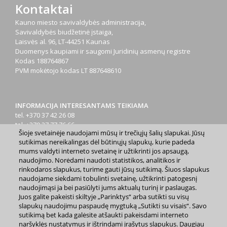
Kontaktai
Kauno miesto savivaldybės administracija,
Savivaldybės biudžetinė įstaiga,
Laisvės al. 96, LT-44251 Kaunas
Duomenys kaupiami ir saugomi Juridinių asmenų registre
Kodas
188764867
PVM mokėtojo kodas
LT 887648610
INFORMACIJA INTERESANTAMS TEIKIAMA
tel. +370 37 42 26 08
tel. +370 37 77 76 66
Šioje svetainėje naudojami mūsų ir trečiųjų šalių slapukai. Jūsų
tel. +370 660 07000
sutikimas nereikalingas dėl būtinųjų slapukų, kurie padeda
el. p.
info@kaunas.lt
mums valdyti interneto svetainę ir užtikrinti jos apsaugą,
naudojimo. Norėdami naudoti statistikos, analitikos ir
rinkodaros slapukus, turime gauti jūsų sutikimą. Šiuos slapukus
naudojame siekdami tobulinti svetainę, užtikrinti patogesnį
naudojimąsi ja bei pasiūlyti jums aktualų turinį ir paslaugas.
Juos galite pakeisti skiltyje „Parinktys“ arba sutikti su visų
slapukų naudojimu paspaudę mygtuką „Sutikti su visais“. Savo
2023 m. Kauno miesto savivaldybė. Kopijuoti ir platinti
sutikimą bet kada galėsite atšaukti pakeisdami interneto
www.kaunas.lt skelbiamą informaciją be autorių sutikimo draudžiama.
|
Svetainės žemėlapis »
naršyklės nustatymus ir ištrindami įrašytus slapukus. Daugiau