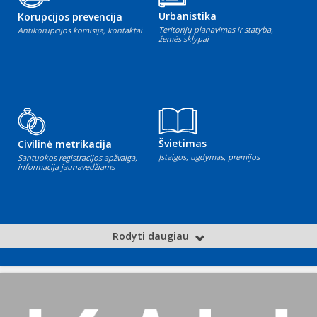
Urbanistika
Korupcijos prevencija
Teritorijų planavimas ir statyba,
Antikorupcijos komisija, kontaktai
žemės sklypai
Švietimas
Civilinė metrikacija
Įstaigos, ugdymas, premijos
Santuokos registracijos apžvalga,
informacija jaunavedžiams
Rodyti daugiau