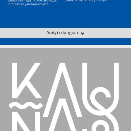
Santuokos registracijos apžvalga,
informacija jaunavedžiams
Rodyti daugiau