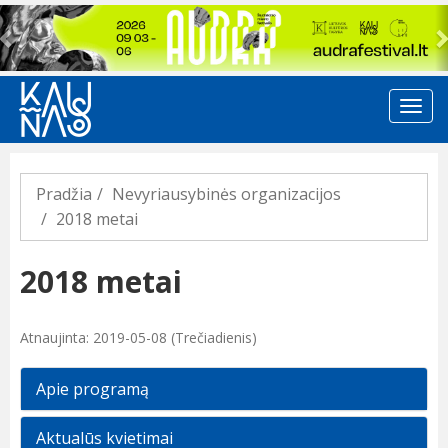
Previous
Pradžia
Nevyriausybinės organizacijos
2018 metai
2018 metai
Atnaujinta: 2019-05-08 (Trečiadienis)
Apie programą
Aktualūs kvietimai