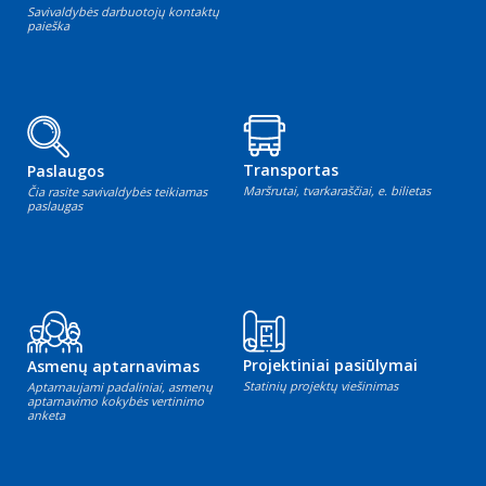
Savivaldybės darbuotojų kontaktų
paieška
Transportas
Paslaugos
Maršrutai, tvarkaraščiai, e. bilietas
Čia rasite savivaldybės teikiamas
paslaugas
Projektiniai pasiūlymai
Asmenų aptarnavimas
Statinių projektų viešinimas
Aptarnaujami padaliniai, asmenų
aptarnavimo kokybės vertinimo
anketa