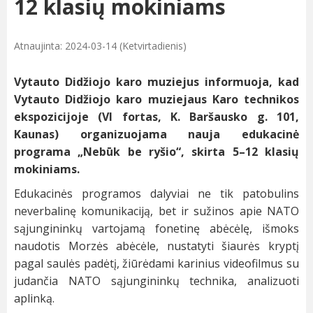
12 klasių mokiniams
Atnaujinta: 2024-03-14 (Ketvirtadienis)
Vytauto Didžiojo karo muziejus informuoja, kad
Vytauto Didžiojo karo muziejaus Karo technikos
ekspozicijoje (VI fortas, K. Baršausko g. 101,
Kaunas) organizuojama nauja edukacinė
programa „Nebūk be ryšio“, skirta 5–12 klasių
mokiniams.
Edukacinės programos dalyviai ne tik patobulins
neverbalinę komunikaciją, bet ir sužinos apie NATO
sąjungininkų vartojamą fonetinę abėcėlę, išmoks
naudotis Morzės abėcėle, nustatyti šiaurės kryptį
pagal saulės padėtį, žiūrėdami karinius videofilmus su
judančia NATO sąjungininkų technika, analizuoti
aplinką.