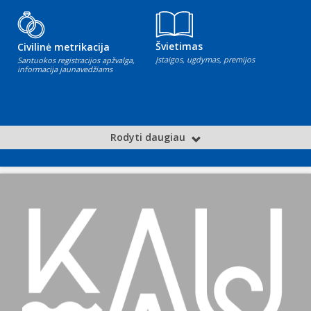
Švietimas
Civilinė metrikacija
Įstaigos, ugdymas, premijos
Santuokos registracijos apžvalga,
informacija jaunavedžiams
Rodyti daugiau