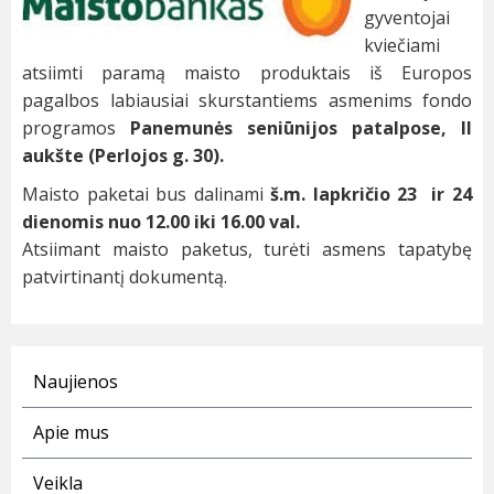
gyventojai
kviečiami
atsiimti paramą maisto produktais iš Europos
pagalbos labiausiai skurstantiems asmenims fondo
programos
Panemunės seniūnijos patalpose, II
aukšte (Perlojos g. 30).
Maisto paketai bus dalinami
š.m. lapkričio 23 ir 24
dienomis nuo 12.00 iki 16.00 val.
Atsiimant maisto paketus, turėti asmens tapatybę
patvirtinantį dokumentą.
Naujienos
Apie mus
Veikla