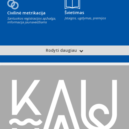
Švietimas
Civilinė metrikacija
Įstaigos, ugdymas, premijos
Santuokos registracijos apžvalga,
informacija jaunavedžiams
Rodyti daugiau