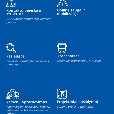
Civilinė sauga ir
Kontaktų paieška ir
mobilizacija
struktūra
Savivaldybės darbuotojų kontaktų
paieška
Transportas
Paslaugos
Maršrutai, tvarkaraščiai, e. bilietas
Čia rasite savivaldybės teikiamas
paslaugas
Projektiniai pasiūlymai
Asmenų aptarnavimas
Statinių projektų viešinimas
Aptarnaujami padaliniai, asmenų
aptarnavimo kokybės vertinimo
anketa