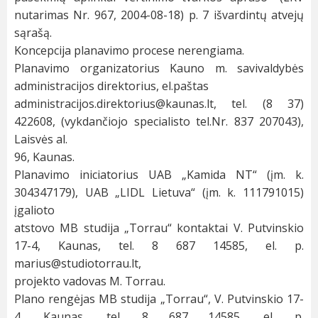
nutarimas Nr. 967, 2004-08-18) p. 7 išvardintų atvejų
sąrašą.
Koncepcija planavimo procese nerengiama.
Planavimo organizatorius Kauno m. savivaldybės
administracijos direktorius, el.paštas
administracijos.direktorius@kaunas.lt
, tel. (8 37)
422608, (vykdančiojo specialisto tel.Nr. 837 207043),
Laisvės al.
96, Kaunas.
Planavimo iniciatorius UAB „Kamida NT“ (įm. k.
304347179), UAB „LIDL Lietuva“ (įm. k. 111791015)
įgalioto
atstovo MB studija „Torrau“ kontaktai V. Putvinskio
17-4, Kaunas, tel. 8 687 14585, el. p.
marius@studiotorrau.lt
,
projekto vadovas M. Torrau.
Plano rengėjas MB studija „Torrau“, V. Putvinskio 17-
4, Kaunas, tel. 8 687 14585, el. p.