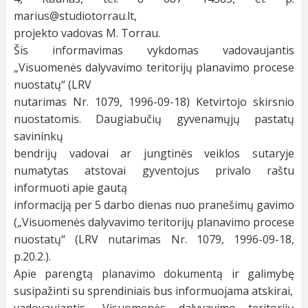
marius@studiotorrau.lt
,
projekto vadovas M. Torrau.
Šis informavimas vykdomas vadovaujantis
„Visuomenės dalyvavimo teritorijų planavimo procese
nuostatų“ (LRV
nutarimas Nr. 1079, 1996-09-18) Ketvirtojo skirsnio
nuostatomis. Daugiabučių gyvenamųjų pastatų
savininkų
bendrijų vadovai ar jungtinės veiklos sutaryje
numatytas atstovai gyventojus privalo raštu
informuoti apie gautą
informaciją per 5 darbo dienas nuo pranešimų gavimo
(„Visuomenės dalyvavimo teritorijų planavimo procese
nuostatų“ (LRV nutarimas Nr. 1079, 1996-09-18,
p.20.2.).
Apie parengtą planavimo dokumentą ir galimybę
susipažinti su sprendiniais bus informuojama atskirai,