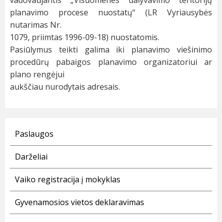
vadovaujantis „Visuomenės dalyvavimo teritorijų
planavimo procese nuostatų“ (LR Vyriausybės
nutarimas Nr.
1079, priimtas 1996-09-18) nuostatomis.
Pasiūlymus teikti galima iki planavimo viešinimo
procedūrų pabaigos planavimo organizatoriui ar
plano rengėjui
aukščiau nurodytais adresais.
Paslaugos
Darželiai
Vaiko registracija į mokyklas
Gyvenamosios vietos deklaravimas