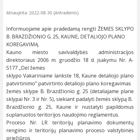
Atnaujinta: 2022-08-30 (Antradienis)
Informuojame apie pradedamą rengti ŽEMĖS SKLYPO
B. BRAZDŽIONIO G. 25, KAUNE, DETALIOJO PLANO
KOREGAVIMĄ.
Kauno miesto savivaldybės administracijos
direktoriaus 2006 m. gruodžio 18 d. įsakymu Nr. A-
5177 „Dėl žemės
sklypo Vakariniame lankste 18, Kaune detaliojo plano
patvirtinimo” patvirtinto detaliojo plano koregavimas
žemės sklype B. Brazdžionio g. 25 (detaliajame plane
sklypai Nr. 3 ir Nr. 5), siekiant padalyti žemės sklypą B.
Brazdžionio g. 25, Kaune ir nustatyti papildomus
suplanuotos teritorijos naudojimo reglamentus.
Proceso Nr. LR teritorijų planavimo dokumentų
rengimo ir teritorijų planavimo proceso valstybinės
priežiūros