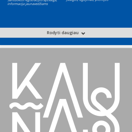
informacija jaunavedžiams
Rodyti daugiau