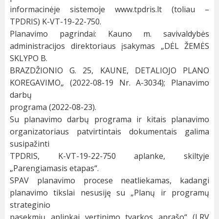
informacinėje sistemoje www.tpdris.lt (toliau –
TPDRIS) K-VT-19-22-750.
Planavimo pagrindai: Kauno m. savivaldybės
administracijos direktoriaus įsakymas „DĖL ŽEMĖS
SKLYPO B.
BRAZDŽIONIO G. 25, KAUNE, DETALIOJO PLANO
KOREGAVIMO„ (2022-08-19 Nr. A-3034); Planavimo
darbų
programa (2022-08-23).
Su planavimo darbų programa ir kitais planavimo
organizatoriaus patvirtintais dokumentais galima
susipažinti
TPDRIS, K-VT-19-22-750 aplanke, skiltyje
„Parengiamasis etapas“.
SPAV planavimo procese neatliekamas, kadangi
planavimo tikslai nesusiję su „Planų ir programų
strateginio
pasekmių aplinkai vertinimo tvarkos aprašo“ (LRV