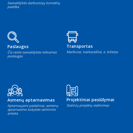
Savivaldybės darbuotojų kontaktų
paieška
Transportas
Paslaugos
Maršrutai, tvarkaraščiai, e. bilietas
Čia rasite savivaldybės teikiamas
paslaugas
Projektiniai pasiūlymai
Asmenų aptarnavimas
Statinių projektų viešinimas
Aptarnaujami padaliniai, asmenų
aptarnavimo kokybės vertinimo
anketa