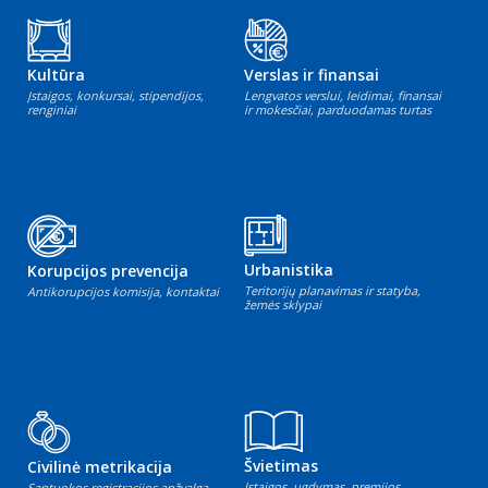
Kultūra
Verslas ir finansai
Įstaigos, konkursai, stipendijos,
Lengvatos verslui, leidimai, finansai
renginiai
ir mokesčiai, parduodamas turtas
Urbanistika
Korupcijos prevencija
Teritorijų planavimas ir statyba,
Antikorupcijos komisija, kontaktai
žemės sklypai
Švietimas
Civilinė metrikacija
Įstaigos, ugdymas, premijos
Santuokos registracijos apžvalga,