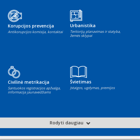
Urbanistika
Korupcijos prevencija
Teritorijų planavimas ir statyba,
Antikorupcijos komisija, kontaktai
žemės sklypai
Švietimas
Civilinė metrikacija
Įstaigos, ugdymas, premijos
Santuokos registracijos apžvalga,
informacija jaunavedžiams
Rodyti daugiau