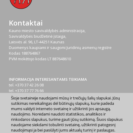
Kontaktai
Kauno miesto savivaldybės administracija,
Savivaldybės biudžetinė įstaiga,
Laisvės al. 96, LT-44251 Kaunas
Duomenys kaupiami ir saugomi Juridinių asmenų registre
Kodas
188764867
PVM mokėtojo kodas
LT 887648610
INFORMACIJA INTERESANTAMS TEIKIAMA
tel. +370 37 42 26 08
tel. +370 37 77 76 66
tel. +370 660 07000
Šioje svetainėje naudojami mūsų ir trečiųjų šalių slapukai. Jūsų
el. p.
info@kaunas.lt
sutikimas nereikalingas dėl būtinųjų slapukų, kurie padeda
mums valdyti interneto svetainę ir užtikrinti jos apsaugą,
naudojimo. Norėdami naudoti statistikos, analitikos ir
rinkodaros slapukus, turime gauti jūsų sutikimą. Šiuos slapukus
naudojame siekdami tobulinti svetainę, užtikrinti patogesnį
naudojimąsi ja bei pasiūlyti jums aktualų turinį ir paslaugas.