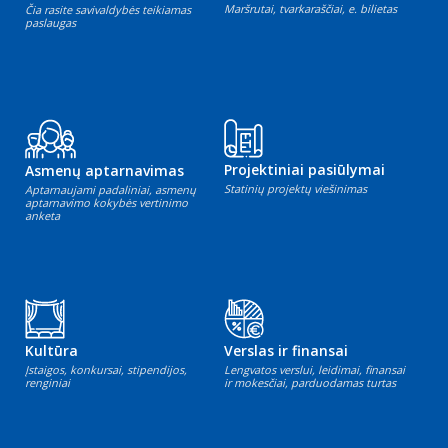
Maršrutai, tvarkaraščiai, e. bilietas
Čia rasite savivaldybės teikiamas
paslaugas
Projektiniai pasiūlymai
Asmenų aptarnavimas
Statinių projektų viešinimas
Aptarnaujami padaliniai, asmenų
aptarnavimo kokybės vertinimo
anketa
Kultūra
Verslas ir finansai
Įstaigos, konkursai, stipendijos,
Lengvatos verslui, leidimai, finansai
renginiai
ir mokesčiai, parduodamas turtas