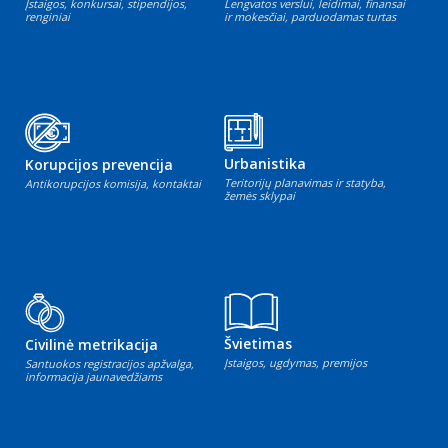
Įstaigos, konkursai, stipendijos,
Lengvatos verslui, leidimai, finansai
renginiai
ir mokesčiai, parduodamas turtas
Urbanistika
Korupcijos prevencija
Teritorijų planavimas ir statyba,
Antikorupcijos komisija, kontaktai
žemės sklypai
Švietimas
Civilinė metrikacija
Įstaigos, ugdymas, premijos
Santuokos registracijos apžvalga,
informacija jaunavedžiams