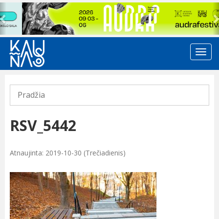
Previous
Pradžia
RSV_5442
Atnaujinta: 2019-10-30 (Trečiadienis)