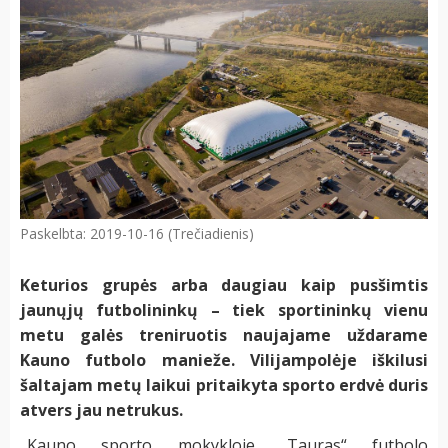
Paskelbta: 2019-10-16 (Trečiadienis)
Keturios grupės arba daugiau kaip pusšimtis
jaunųjų futbolininkų – tiek sportininkų vienu
metu galės treniruotis naujajame uždarame
Kauno futbolo manieže. Vilijampolėje iškilusi
šaltajam metų laikui pritaikyta sporto erdvė duris
atvers jau netrukus.
„Kauno sporto mokykloje „Tauras“ futbolo