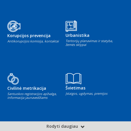
Urbanistika
Korupcijos prevencija
Teritorijų planavimas ir statyba,
Antikorupcijos komisija, kontaktai
žemės sklypai
Švietimas
Civilinė metrikacija
Įstaigos, ugdymas, premijos
Santuokos registracijos apžvalga,
informacija jaunavedžiams
Rodyti daugiau