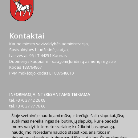
Kontaktai
Kauno miesto savivaldybės administracija,
Savivaldybės biudžetinė įstaiga,
Laisvės al. 96, LT-44251 Kaunas
Duomenys kaupiami ir saugomi Juridinių asmenų registre
Kodas
188764867
PVM mokėtojo kodas
LT 887648610
INFORMACIJA INTERESANTAMS TEIKIAMA
tel. +370 37 42 26 08
tel. +370 37 77 76 66
tel. +370 660 07000
Šioje svetainėje naudojami mūsų ir trečiųjų šalių slapukai. Jūsų
el. p.
info@kaunas.lt
sutikimas nereikalingas dėl būtinųjų slapukų, kurie padeda
mums valdyti interneto svetainę ir užtikrinti jos apsaugą,
naudojimo. Norėdami naudoti statistikos, analitikos ir
rinkodaros slapukus, turime gauti jūsų sutikimą. Šiuos slapukus