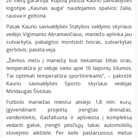
20 metų garantija. Kupolą puošia Kauno savivaldybės
logotipe „Kaunas auga“ naudojamos spalvos: žalia,
rausva ir geltona.
Pasak Kauno savivaldybės Statybos valdymo skyriaus
vedėjo Vigimanto Abramavičiaus, maniežo aplinka jau
sutvarkyta, pabaigtos montuoti tvoras, sutvarkytas
gerbūvis, pasėta veja.
„Žiemos metu į maniežą bus tiekiamas šiltas oras,
temperatūra jo viduje sieks apie 16 laipsnių šilumos.
Tai optimali temperatūra sportininkams“, – pabrėžė
Kauno savivaldybės Sporto skyriaus vedėjas
Mindaugas Šivickas.
Futbolo maniežas miestui atsiėjo 1,8 mln. eurų.
Įgyvendinant projektą įrengtas drenažas,
vandentiekis, išasfaltuota ir apšviesta į kompleksą
vedanti gatvė, įrengti pėsčiųjų takai, automobilių
stovėjimo aikštelė. Per kelis pastaruosius metus