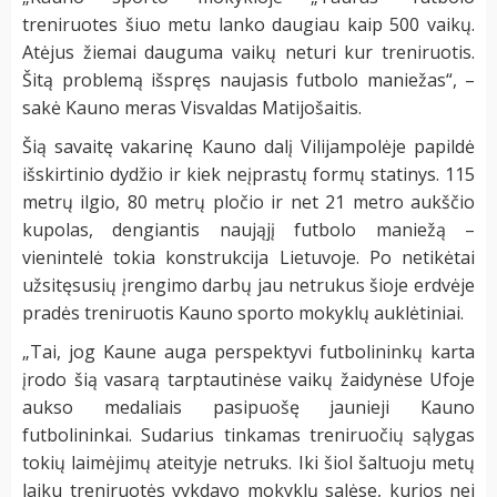
treniruotes šiuo metu lanko daugiau kaip 500 vaikų.
Atėjus žiemai dauguma vaikų neturi kur treniruotis.
Šitą problemą išspręs naujasis futbolo maniežas“, –
sakė Kauno meras Visvaldas Matijošaitis.
Šią savaitę vakarinę Kauno dalį Vilijampolėje papildė
išskirtinio dydžio ir kiek neįprastų formų statinys. 115
metrų ilgio, 80 metrų pločio ir net 21 metro aukščio
kupolas, dengiantis naująjį futbolo maniežą –
vienintelė tokia konstrukcija Lietuvoje. Po netikėtai
užsitęsusių įrengimo darbų jau netrukus šioje erdvėje
pradės treniruotis Kauno sporto mokyklų auklėtiniai.
„Tai, jog Kaune auga perspektyvi futbolininkų karta
įrodo šią vasarą tarptautinėse vaikų žaidynėse Ufoje
aukso medaliais pasipuošę jaunieji Kauno
futbolininkai. Sudarius tinkamas treniruočių sąlygas
tokių laimėjimų ateityje netruks. Iki šiol šaltuoju metų
laiku treniruotės vykdavo mokyklų salėse, kurios nei