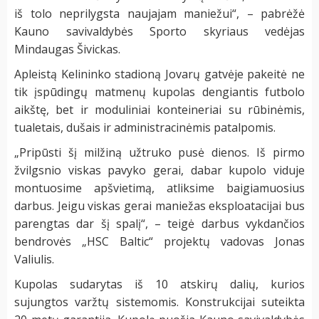
iš tolo neprilygsta naujajam maniežui“, – pabrėžė
Kauno savivaldybės Sporto skyriaus vedėjas
Mindaugas Šivickas.
Apleistą Kelininko stadioną Jovarų gatvėje pakeitė ne
tik įspūdingų matmenų kupolas dengiantis futbolo
aikštę, bet ir moduliniai konteineriai su rūbinėmis,
tualetais, dušais ir administracinėmis patalpomis.
„Pripūsti šį milžiną užtruko pusė dienos. Iš pirmo
žvilgsnio viskas pavyko gerai, dabar kupolo viduje
montuosime apšvietimą, atliksime baigiamuosius
darbus. Jeigu viskas gerai maniežas eksploatacijai bus
parengtas dar šį spalį“, – teigė darbus vykdančios
bendrovės „HSC Baltic“ projektų vadovas Jonas
Valiulis.
Kupolas sudarytas iš 10 atskirų dalių, kurios
sujungtos varžtų sistemomis. Konstrukcijai suteikta