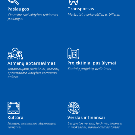
Transportas
Paslaugos
Maršrutai, tvarkaraščiai, e. bilietas
Čia rasite savivaldybės teikiamas
paslaugas
Projektiniai pasiūlymai
Asmenų aptarnavimas
Statinių projektų viešinimas
Aptarnaujami padaliniai, asmenų
aptarnavimo kokybės vertinimo
anketa
Kultūra
Verslas ir finansai
Įstaigos, konkursai, stipendijos,
Lengvatos verslui, leidimai, finansai
renginiai
ir mokesčiai, parduodamas turtas