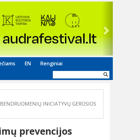
Next
ečiams
EN
Renginiai
Paieškos
forma
tų IR BENDRUOMENIŲ INICIATYVŲ GEROSIOS
dimų prevencijos