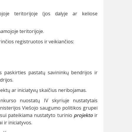
e teritorijoje (jos dalyje ar keliose
ojoje teritorijoje.
rinčios registruotos ir veikiančios:
paskirties pastatų savininkų bendrijos ir
rijos.
ektų ar iniciatyvų skaičius neribojamas.
onkurso nuostatų IV skyriuje nustatytais
inisterijos Viešojo saugumo politikos grupei
rsui pateikiama nustatyto turinio
projekto
ir
ir iniciatyvos.