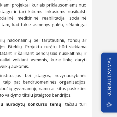
teikiami projektai, kuriais priklausomiems nuo
taigų ir (ar) kitiems linkusiems nusikalsti
alinė medicininė reabilitacija, socialinė
ja) tam, kad tokie asmenys galėtų sėkmingai
ių nacionalinių bei tarptautinių fondų ar
jos išteklių. Projektu turėtų būti siekiama
tatant ir šalinant bendrąsias nusikaltimų ir
ualiai veikiant asmenis, kurie linkę daryti
KONSULTAVIMAS
ų veikų aukomis.
nstitucijos bei įstaigos, nevyriausybinės
ai, taip pat bendruomeninės organizacijos,
iabučių gyvenamųjų namų ar kitos paskirties
o valdymo tikslu įsteigtos bendrijos.
čiau nurodytų konkurso temų
, tačiau turi