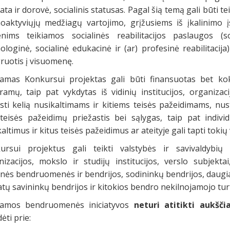
ata ir dorovė, socialinis statusas. Pagal šią temą gali būti 
hoaktyviųjų medžiagų vartojimo, grįžusiems iš įkalinimo įs
nims teikiamos socialinės reabilitacijos paslaugos (soci
hologinė, socialinė edukacinė ir (ar) profesinė reabilitaci
ruotis į visuomenę.
iamas Konkursui projektas gali būti finansuotas bet kok
ramų, taip pat vykdytas iš vidinių institucijos, organizaci
sti kelią nusikaltimams ir kitiems teisės pažeidimams, nus
 teisės pažeidimų priežastis bei sąlygas, taip pat individ
altimus ir kitus teisės pažeidimus ar ateityje gali tapti toki
ursui projektus gali teikti valstybės ir savivaldybių i
nizacijos, mokslo ir studijų institucijos, verslo subjekt
ginės bendruomenės ir bendrijos, sodininkų bendrijos, daug
tų savininkų bendrijos ir kitokios bendro nekilnojamojo turt
iamos bendruomenės iniciatyvos
neturi atitikti aukš
dėti prie: