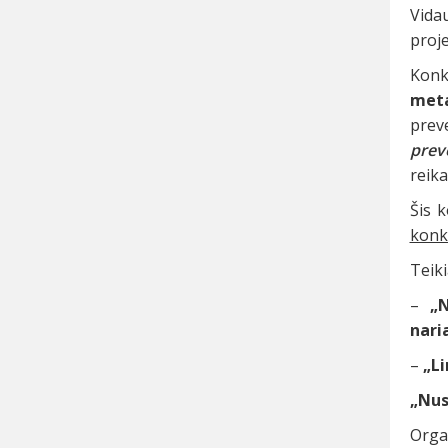
Vida
proje
Konk
meta
prev
prev
reika
Šis 
konk
Teiki
–
„
nari
–
„Li
„Nus
Orga