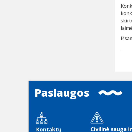
Konk
konk
skir
laimė
Išsam
Paslaugos
Civilinė sauga ir
Kontaktų