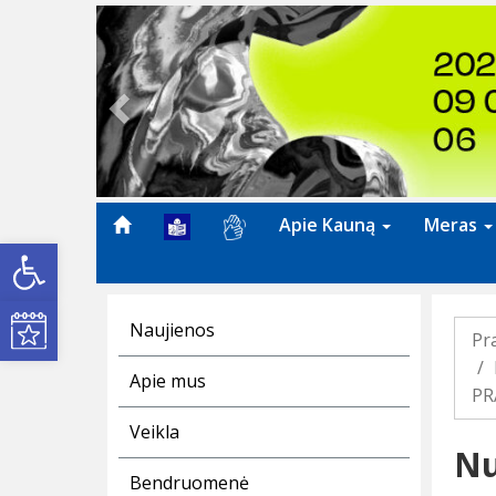
Previous
Apie Kauną
Meras
Open toolbar
Kultūros renginiai
Naujienos
Pr
Apie mus
PR
Veikla
Nu
Bendruomenė