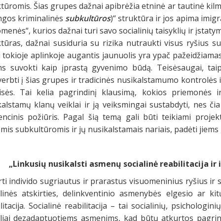
tūromis. Šias grupes dažnai apibrėžia etninė ar tautinė kil
ingos kriminalinės
subkultūros
)“ struktūra ir jos apima imigr
menės“, kurios dažnai turi savo socialinių taisyklių ir įstatymų
tūras, dažnai susiduria su rizika nutraukti visus ryšius s
tokioje aplinkoje augantis jaunuolis yra ypač pažeidžiamas 
ims suvokti kaip įprastą gyvenimo būdą. Teisėsaugai, tai
verbti į šias grupes ir tradicinės nusikalstamumo kontrolės i
isės. Tai kelia pagrindinį klausimą, kokios priemonės ir
alstamų klanų veiklai ir ją veiksmingai sustabdyti, nes čia
encinis požiūris. Pagal šią temą gali būti teikiami projekt
mis subkultūromis ir jų nusikalstamais nariais, padėti jiems 
kusių nusikalsti asmenų socialinė reabilitacija ir in
ti individo sugriautus ir prarastus visuomeninius ryšius ir s
alinės atskirties, delinkventinio asmenybės elgesio ar kitų
litacija. Socialinė reabilitacija – tai socialinių, psicholog
aliai dezadaptuotiems asmenims, kad būtų atkurtos pagrind