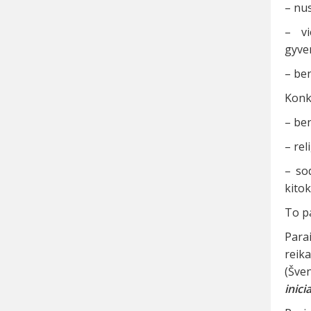
– nus
– vi
gyve
– be
Konku
– be
– rel
– so
kitok
To pa
Para
reik
(Šven
inici