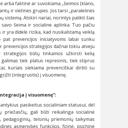
mė arba faktinė ar suvokiama „šeimos (klano,
antų ir vietines grupes. Jos tarsi „paralelinės
 sistemą. Atskiri nariai, norintys palikti šias
u savo šeima ir socialine aplinka. Tuo pačiu
ir yra didelė rizika, kad nusikalstamą veiklą
p pat prevencijos iniciatyvoms labai sunku
r prevencijos strategijos dažnai tokiu atveju
 strategijos būtų tinkamos užkirsti kelią
 galimas tiek platus represinis, tiek stiprus
ai, kuriais siekiama prevenciškai dirbti su
grįžti (integruotis) į visuomenę.
tegracija į visuomenę“:
antykius pasikeitus socialiniam statusui, dėl
 priežasčių, gali būti reikalinga socialinė
inių, pedagoginių, teisinių priemonių taikymas
inės asmenybės funkcijos, fizinė, psichinė