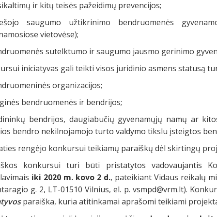
ikaltimų ir kitų teisės pažeidimų prevencijos;
ešojo saugumo užtikrinimo bendruomenės gyvenamojoj
namosiose vietovėse);
ndruomenės sutelktumo ir saugumo jausmo gerinimo gyvenam
rsui iniciatyvas gali teikti visos juridinio asmens statusą tu
ndruomeninės organizacijos;
iginės bendruomenės ir bendrijos;
dininkų bendrijos, daugiabučių gyvenamųjų namų ar kitos 
ios bendro nekilnojamojo turto valdymo tikslu įsteigtos bend
ties rengėjo konkursui teikiamų paraiškų dėl skirtingų proj
iškos konkursui turi būti pristatytos vadovaujantis K
alavimais
iki 2020 m. kovo 2 d.
, pateikiant Vidaus reikalų m
taragio g. 2, LT-01510 Vilnius, el. p.
vsmpd@vrm.lt
). Konku
atyvos
paraiška, kuria atitinkamai aprašomi teikiami projektai 