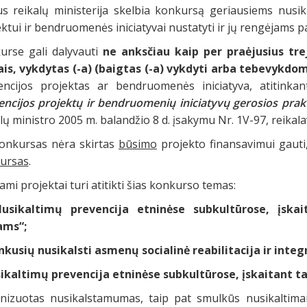
us reikalų ministerija skelbia konkursą geriausiems nusik
ktui ir bendruomenės iniciatyvai nustatyti ir jų rengėjams pa
urse gali dalyvauti
ne anksčiau kaip per praėjusius tre
is, vykdytas (-a) (baigtas (-a) vykdyti arba tebevykdom
encijos projektas ar bendruomenės iniciatyva, atitinka
encijos projektų ir bendruomenių iniciatyvų gerosios pra
lų ministro 2005 m. balandžio 8 d. įsakymu Nr. 1V-97, reikal
konkursas nėra skirtas
būsimo
projekto finansavimui gaut
ursas
.
ami projektai turi atitikti šias konkurso temas:
Nusikaltimų prevencija etninėse subkultūrose, įskai
ams“;
nkusių nusikalsti asmenų socialinė reabilitacija ir integ
ikaltimų prevencija etninėse subkultūrose, įskaitant ta
nizuotas nusikalstamumas, taip pat smulkūs nusikaltimai