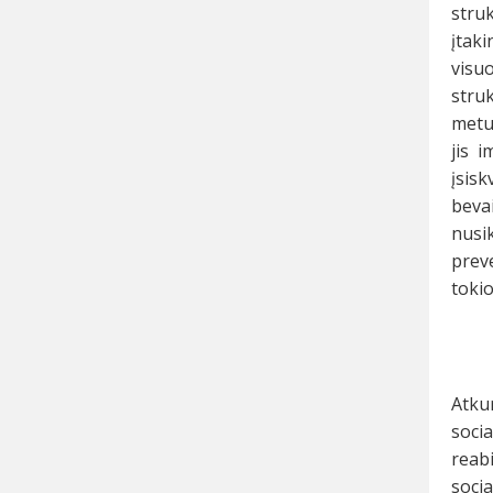
struk
įtak
visuo
struk
metu 
jis 
įsisk
beva
nusik
prev
tokio
„Lin
Atkur
soci
reabi
soci