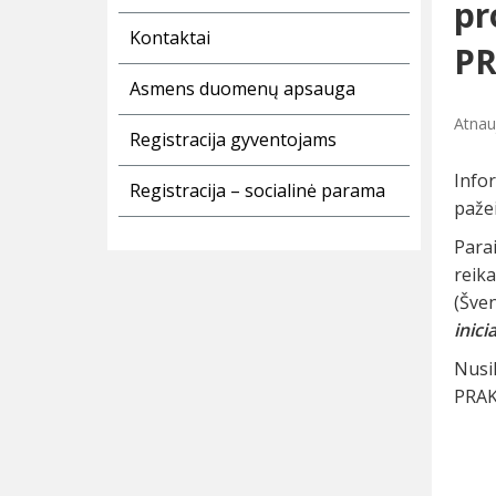
pr
Kontaktai
P
Asmens duomenų apsauga
Atnau
Registracija gyventojams
Info
Registracija – socialinė parama
pažei
Para
reik
(Šven
inici
Nusi
PRA