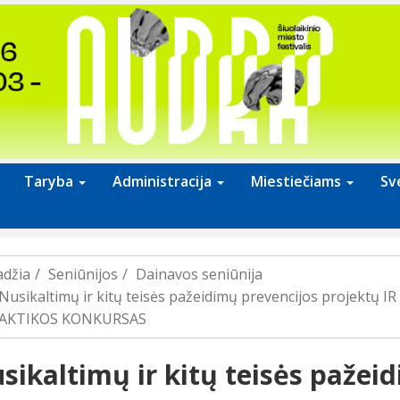
Taryba
Administracija
Miestiečiams
Sv
adžia
Seniūnijos
Dainavos seniūnija
Nusikaltimų ir kitų teisės pažeidimų prevencijos projek
AKTIKOS KONKURSAS
sikaltimų ir kitų teisės pažei