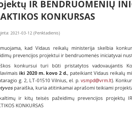
ojektų IR BENDRUOMENIŲ IN
RAKTIKOS KONKURSAS
jinta: 2021-03-12 (Penktadienis)
rmuojama, kad Vidaus reikalų ministerija skelbia konkur
dimų prevencijos projektui ir bendruomenės iniciatyvai nusta
iškos konkursui turi būti pristatytos vadovaujantis K
alavimais
iki 2020 m. kovo 2 d.
, pateikiant Vidaus reikalų m
taragio g. 2, LT-01510 Vilnius, el. p.
vsmpd@vrm.lt
). Konku
atyvos
paraiška, kuria atitinkamai aprašomi teikiami projektai 
kaltimų ir kitų teisės pažeidimų prevencijos projek
KTIKOS KONKURSAS