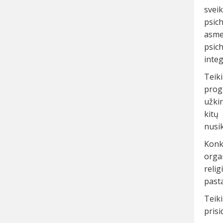
sveik
psic
asme
psic
integ
Teik
prog
užkir
kitų
nusik
Konk
orga
reli
pasta
Teik
prisi