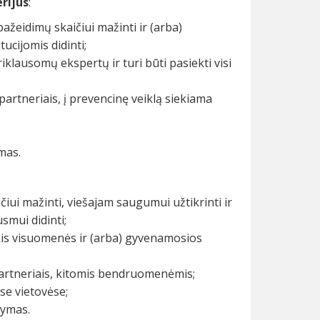
erijus
:
pažeidimų skaičiui mažinti ir (arba)
ucijomis didinti;
iklausomų ekspertų ir turi būti pasiekti visi
artneriais, į prevencinę veiklą siekiama
mas.
ičiui mažinti, viešajam saugumui užtikrinti ir
mui didinti;
kis visuomenės ir (arba) gyvenamosios
partneriais, kitomis bendruomenėmis;
se vietovėse;
kymas.