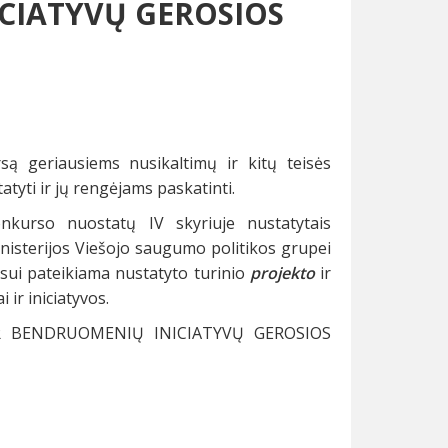
ICIATYVŲ GEROSIOS
są geriausiems nusikaltimų ir kitų teisės
tyti ir jų rengėjams paskatinti.
onkurso nuostatų IV skyriuje nustatytais
inisterijos Viešojo saugumo politikos grupei
rsui pateikiama nustatyto turinio
projekto
ir
ir iniciatyvos.
tų IR BENDRUOMENIŲ INICIATYVŲ GEROSIOS