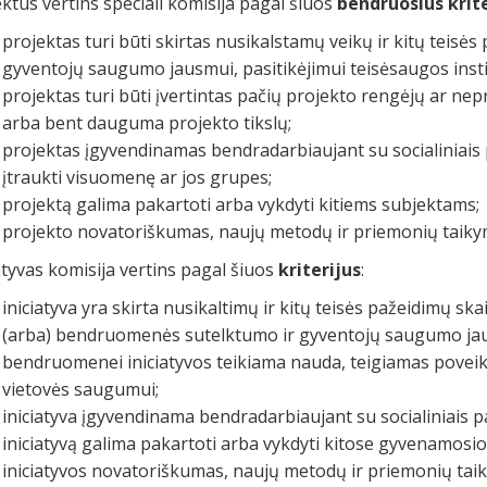
ktus vertins speciali komisija pagal šiuos
bendruosius
krit
projektas turi būti skirtas nusikalstamų veikų ir kitų teisės 
gyventojų saugumo jausmui, pasitikėjimui teisėsaugos instit
projektas turi būti įvertintas pačių projekto rengėjų ar nepr
arba bent dauguma projekto tikslų;
projektas įgyvendinamas bendradarbiaujant su socialiniais p
įtraukti visuomenę ar jos grupes;
projektą galima pakartoti arba vykdyti kitiems subjektams;
projekto novatoriškumas, naujų metodų ir priemonių taiky
atyvas komisija vertins pagal šiuos
kriterijus
:
iniciatyva yra skirta nusikaltimų ir kitų teisės pažeidimų ska
(arba) bendruomenės sutelktumo ir gyventojų saugumo jaus
bendruomenei iniciatyvos teikiama nauda, teigiamas povei
vietovės saugumui;
iniciatyva įgyvendinama bendradarbiaujant su socialiniais 
iniciatyvą galima pakartoti arba vykdyti kitose gyvenamosio
iniciatyvos novatoriškumas, naujų metodų ir priemonių tai