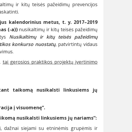
altimų ir kitų teisės pažeidimų prevencijos
skatinti.
jus kalendorinius metus, t. y. 2017–2019
as (-a))
nusikaltimų ir kitų teisės pažeidimų
ntys
Nusikaltimų ir kitų teisės pažeidimų
ktikos konkurso nuostatų
, patvirtintų vidaus
avimus.
i,
tai gerosios praktikos projektų įvertinimo
tant taikomą nusikalsti linkusiems jų
racija į visuomenę“.
ikomą nusikalsti linkusiems jų nariams“:
, dažnai siejami su etninėmis grupėmis ir