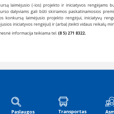
ursą laimėjusio (-ios) projekto ir iniciatyvos rengėjams bu
urso dalyviams gali būti skiriamos paskatinamosios premi
tos konkursą laimėjusio projekto rengėjui, iniciatyvų ren
jusios iniciatyvos rengėjui) ir (arba) įteikti vidaus reikalų mi
esnė informacija teikiama tel.
(8 5) 271 8322.
Transportas
Paslaugos
As