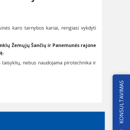
inės karo tarnybos kariai, rengiasi vykdyti
ginklų Žemųjų Šančių ir Panemunės rajone
ą.
taisyklių, nebus naudojama pirotechnika ir
KONSULTAVIMAS