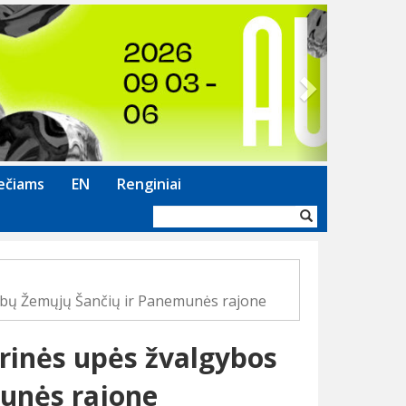
Next
ečiams
EN
Renginiai
Paieškos
forma
tybų Žemųjų Šančių ir Panemunės rajone
erinės upės žvalgybos
unės rajone