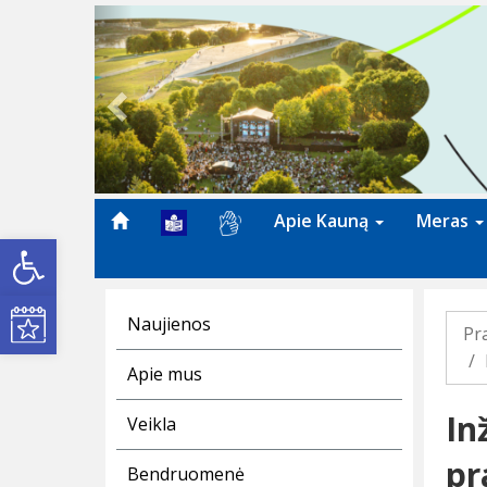
Previous
Apie Kauną
Meras
Open toolbar
Kultūros renginiai
Naujienos
Pr
Apie mus
In
Veikla
pr
Bendruomenė