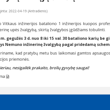
jinta: 2022-04-19 (Antradienis)
o Vitkaus inžinerijos bataliono 1 inžinerijos kuopos profes
erinę upės žvalgybą, skirtą žvalgybos įgūdžiams tobulinti.
 m. gegužės 3 d. nuo 8 iki 15 val
.
30 bataliono karių be 
ys Nemuno inžinerinę žvalgybą pagal pridedamą schem
kriname, kad pratybų metu bus laikomasi gamtos apsaugos 
cijos priemonės.
ieriau, nesigailėk prakaito, brolių gyvybę saugai!
ema