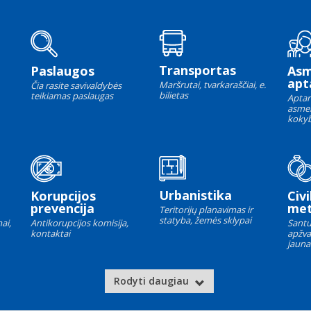
Transportas
Paslaugos
As
apt
Maršrutai, tvarkaraščiai, e.
Čia rasite savivaldybės
bilietas
teikiamas paslaugas
Aptar
asme
kokyb
Urbanistika
Korupcijos
Civi
prevencija
met
Teritorijų planavimas ir
statyba, žemės sklypai
ai,
Antikorupcijos komisija,
Santu
kontaktai
apžva
jauna
Rodyti daugiau