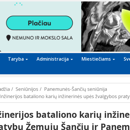
Taryba
Administracija
Miestiečiams
Sv
adžia
Seniūnijos
Panemunės-Šančių seniūnija
Inžinerijos bataliono karių inžinerinės upės žvalgybos pra
žinerijos bataliono karių inžin
atybų Žemųjų Šančių ir Panem