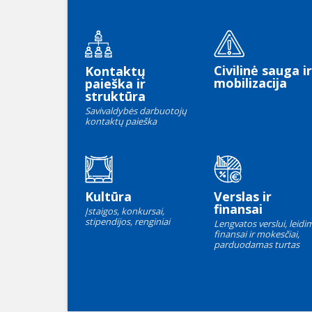
Civilinė sauga ir
Kontaktų
mobilizacija
paieška ir
struktūra
Savivaldybės darbuotojų
kontaktų paieška
Kultūra
Verslas ir
finansai
Įstaigos, konkursai,
stipendijos, renginiai
Lengvatos verslui, leidim
finansai ir mokesčiai,
parduodamas turtas