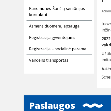
Panemunės-Šančių seniūnijos
Atnau
kontaktai
Juoz
Asmens duomenų apsauga
inžin
Registracija gyventojams
2022
vykd
Registracija – socialinė parama
Užti
imita
Vandens transportas
Inžin
Sch
Paslaugos